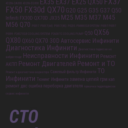
FX37
EX35 EX37 EX25 QX50
43206-CA000
43206-EG000
FX50 FX30d QX70
G20 G25 G35 G37 Q50
M25 M35 M37 M45
Infiniti FX30D QX70D
JX35
M56 Q70
P0017
P0017(64)
P0017(85)
P0235
P0488 EGR SYSTEM
P0597 P0597
QX56
Q50
P0599
P2457 EGR COOLING SYSTEM
P2600 TC COOLING PUMP
QX80
QX70 30D
Автосервис Инфинити
QX60
Диагностика Инфинити
Диагностика подвески на
Неисправности Инфинити
Ремонт
вибростенде
Ремонт и ТО
Ремонт Двигателей
АКПП
ТО
Сажевый фильтр Инфинити
Ремонт и диагностика вариатора
Инфинити
замена цепей грм
Тюнинг Инфинити
кап
ремонт двс
ошибка
переборка двигателя
прокачка гидроподвески
сервис инфинити