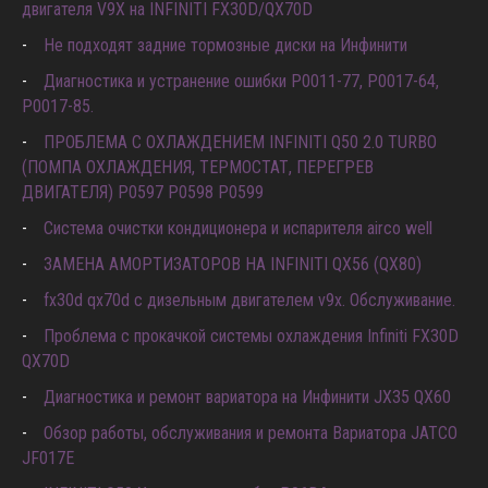
двигателя V9X на INFINITI FX30D/QX70D
Не подходят задние тормозные диски на Инфинити
Диагностика и устранение ошибки Р0011-77, P0017-64,
P0017-85.
ПРОБЛЕМА С ОХЛАЖДЕНИЕМ INFINITI Q50 2.0 TURBO
(ПОМПА ОХЛАЖДЕНИЯ, ТЕРМОСТАТ, ПЕРЕГРЕВ
ДВИГАТЕЛЯ) P0597 P0598 P0599
Система очистки кондиционера и испарителя airco well
ЗАМЕНА АМОРТИЗАТОРОВ НА INFINITI QX56 (QX80)
fx30d qx70d с дизельным двигателем v9x. Обслуживание.
Проблема с прокачкой системы охлаждения Infiniti FX30D
QX70D
Диагностика и ремонт вариатора на Инфинити JX35 QX60
Обзор работы, обслуживания и ремонта Вариатора JATCO
JF017E