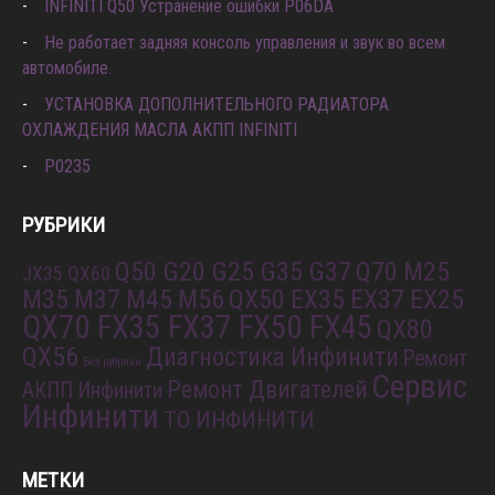
INFINITI Q50 Устранение ошибки P06DA
Не работает задняя консоль управления и звук во всем
автомобиле.
УСТАНОВКА ДОПОЛНИТЕЛЬНОГО РАДИАТОРА
ОХЛАЖДЕНИЯ МАСЛА АКПП INFINITI
P0235
РУБРИКИ
Q50 G20 G25 G35 G37
Q70 M25
JX35 QX60
M35 M37 M45 M56
QX50 EX35 EX37 EX25
QX70 FX35 FX37 FX50 FX45
QX80
QX56
Диагностика Инфинити
Ремонт
Без рубрики
Сервис
Ремонт Двигателей
АКПП Инфинити
Инфинити
ТО ИНФИНИТИ
МЕТКИ