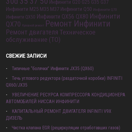
30d 35 37 50
Инфинити G20 G25 G35 G37
Инфинити M25 M35 M37
Инфинити Q50
Инфинити Q70
Инфинити
Инфинити QX56 QX80
Инфинити QX50
Ремонт Инфинити
QX70
Кузовной ремонт
Ремонт двигателя
Техническое
обслуживание (ТО)
СВЕЖИЕ ЗАПИСИ
Типичные “болячки” Инфинити JX35 (QX60)
Течь углового редуктора (раздаточной коробки) INFINITI
QX60/JX35
УВЕЛИЧЕНИЕ РЕСУРСА КОМПРЕССОРА КОНДИЦИОНЕРА
АВТОМОБИЛЕЙ НИССАН ИНФИНИТИ
КАПИТАЛЬНЫЙ РЕМОНТ ДВИГАТЕЛЯ INFINITI V9X
ДИЗЕЛЬ
Чистка клапана EGR (рециркуляции отработавших газов)