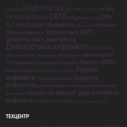
FX35
FX37
q50
FX50
g25
m35
JX35
FAQ Infiniti
m25
M37
QX70
QX80
qx56
qx50
Q70
QX60
qx70 дизель
QX70D
S51
Автосервис Инфинити
ГРМ Инфинити
Вибрация Q50
Диагностика АКПП
Глохнет инфинити
Диагностика двигателя
Диагностика инфинити
Замена колодок
Замена цепей
Замена масла АКПП
Замена масла АКПП Инфинити
Ремонт АКПП
ГРМ инфинити
Не заводится Инфинити
Сервис
Ремонт подвески
Ремонт рулевой колонки
инфинити
Техцентр
Техобслуживание
инфинити
дергается инфинити
замена
замена амортизаторов
ремонт двигателей
то
ошибка чек
масла infiniti
инфинити
тормозные диски замена
тормозные колодки замена
ТЕХЦЕНТР