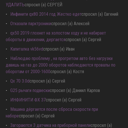
УДАЛИТЬ
спросил (а) СЕРГЕЙ
Инфинити qx80 2014 год Жестко едет
спросил (а) Евгений
Отказали парктроники
спросил (а) Алексей
qx50 2019 глохнет на холостом ходу и не набирает
обороты в движении, дергается
спросил (а) Сергей
Капиталка vk56vd
спросил (а) Иван
Наблюдаю проблему , на прогретом авто без нагрузки
давишь на газ до 2000 оборотов наблюдаются провалы по
оборотам от 2000-1600
спросил (а) Костя
Qx 70 3.0d
спросил (а) Сергей
G25 рычаги подвески
спросил (а) Даниил Карпов
ИНФИНИТИ ФХ 37
спросил (а) Сергей
Машина дёргается после сброса скорости при
наборе
спросил (а) Сергей
Загораются 3 датчика на приборной панели
спросил (а)