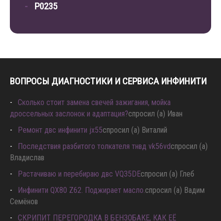
P0235
ВОПРОСЫ ДИАГНОСТИКИ И СЕРВИСА ИНФИНИТИ
Сколько стоит замена свечей зажигания, мойка
дроссельных заслонок и адаптация?
спросил (а) Иван
Ремонт двс инфинити jx55
спросил (а) Виталий
Последствия разбитого толкателя тнвд vk56vd
спросил (а)
Владислав
Растачиваю и перебираю двс VQ35DE
спросил (а) Глеб
Инфинити QX80 Z62. Поджирает масло.
спросил (а) Вадим
Семёнов
СКРИПИТ ПЕРЕГОРОДКА В БЕНЗОБАКЕ, КАК ЕЁ