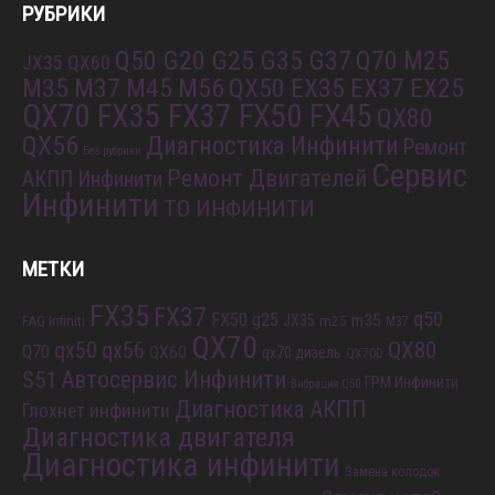
РУБРИКИ
Q50 G20 G25 G35 G37
Q70 M25
JX35 QX60
M35 M37 M45 M56
QX50 EX35 EX37 EX25
QX70 FX35 FX37 FX50 FX45
QX80
QX56
Диагностика Инфинити
Ремонт
Без рубрики
Сервис
Ремонт Двигателей
АКПП Инфинити
Инфинити
ТО ИНФИНИТИ
МЕТКИ
FX35
FX37
q50
FX50
g25
m35
JX35
FAQ Infiniti
m25
M37
QX70
QX80
qx56
qx50
Q70
QX60
qx70 дизель
QX70D
S51
Автосервис Инфинити
ГРМ Инфинити
Вибрация Q50
Диагностика АКПП
Глохнет инфинити
Диагностика двигателя
Диагностика инфинити
Замена колодок