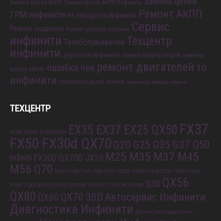
Замена цепей
Замена масла АКПП
Замена масла АКПП Инфинити
Ремонт АКПП
ГРМ инфинити
Не заводится Инфинити
Сервис
Ремонт подвески
Ремонт рулевой колонки
инфинити
Техцентр
Техобслуживание
инфинити
дергается инфинити
замена
замена амортизаторов
ремонт двигателей
то
ошибка чек
масла infiniti
инфинити
тормозные диски замена
тормозные колодки замена
ТЕХЦЕНТР
FX37
EX35 EX37 EX25 QX50
43206-CA000
43206-EG000
FX50 FX30d QX70
G20 G25 G35 G37 Q50
M25 M35 M37 M45
Infiniti FX30D QX70D
JX35
M56 Q70
P0017
P0017(64)
P0017(85)
P0235
P0488 EGR SYSTEM
P0597 P0597
QX56
Q50
P0599
P2457 EGR COOLING SYSTEM
P2600 TC COOLING PUMP
QX80
QX70 30D
Автосервис Инфинити
QX60
Диагностика Инфинити
Диагностика подвески на