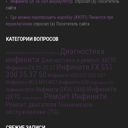
Инфинити QX 56 сел аккумулятор.
спросил (а) Посетитель
сайта
Где можно перепрошить коробку (АКПП) Пинается при
переключении
спросил (а) Посетитель сайта
КАТЕГОРИИ ВОПРОСОВ
Диагностика
Вопросы Работы Сервиса
JX35 QX60
инфинити
Диагностика и ремонт АКПП
Инфинити FX S51
Инфинити EX 25 35 37
30d 35 37 50
Инфинити G20 G25 G35 G37
Инфинити M25 M35 M37
Инфинити Q50
Инфинити Q70
Инфинити
Инфинити QX56 QX80
Инфинити QX50
Ремонт Инфинити
QX70
Кузовной ремонт
Ремонт двигателя
Техническое
обслуживание (ТО)