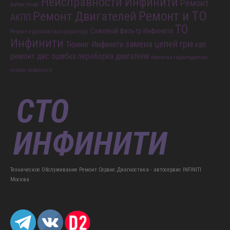
Неисправности Инфинити
Ремонт
вибростенде
Ремонт и ТО
Ремонт Двигателей
АКПП
ТО
Сажевый фильтр Инфинити
Ремонт и диагностика вариатора
Инфинити
замена цепей грм
Тюнинг Инфинити
кап
ремонт двс
ошибка
переборка двигателя
прокачка гидроподвески
сервис инфинити
Техническое Обслуживание Ремонт Сервис Диагностика - автосервис INFINITI
Москва