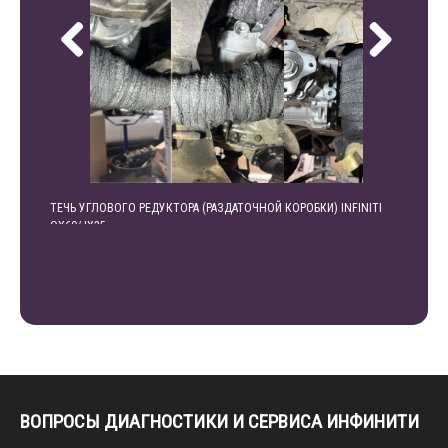
ТЕЧЬ УГЛОВОГО РЕДУКТОРА (РАЗДАТОЧНОЙ КОРОБКИ) INFINITI
УВЕЛИЧ
QX60/JX35
АВТОМО
ВОПРОСЫ ДИАГНОСТИКИ И СЕРВИСА ИНФИНИТИ