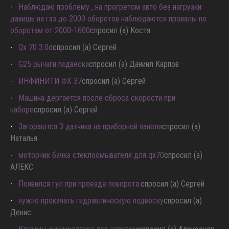
Наблюдаю проблему , на прогретом авто без нагрузки
давишь на газ до 2000 оборотов наблюдаются провалы по
оборотам от 2000-1600
спросил (а) Костя
Qx 70 3.0d
спросил (а) Сергей
G25 рычаги подвески
спросил (а) Даниил Карпов
ИНФИНИТИ ФХ 37
спросил (а) Сергей
Машина дёргается после сброса скорости при
наборе
спросил (а) Сергей
Загораются 3 датчика на приборной панели
спросил (а)
Наталья
моторчик бачка стеклоомывателя для qx70
спросил (а)
АЛЕКС
Появился гул при проезде поворота.
спросил (а) Сергей
нужно прокачать гидравлическую подвеску
спросил (а)
Денис