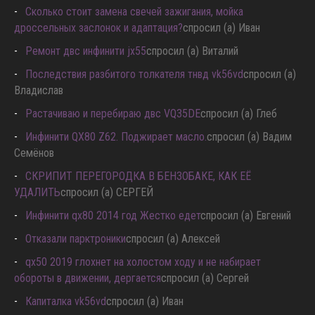
Сколько стоит замена свечей зажигания, мойка
дроссельных заслонок и адаптация?
спросил (а) Иван
Ремонт двс инфинити jx55
спросил (а) Виталий
Последствия разбитого толкателя тнвд vk56vd
спросил (а)
Владислав
Растачиваю и перебираю двс VQ35DE
спросил (а) Глеб
Инфинити QX80 Z62. Поджирает масло.
спросил (а) Вадим
Семёнов
СКРИПИТ ПЕРЕГОРОДКА В БЕНЗОБАКЕ, КАК ЕЁ
УДАЛИТЬ
спросил (а) СЕРГЕЙ
Инфинити qx80 2014 год Жестко едет
спросил (а) Евгений
Отказали парктроники
спросил (а) Алексей
qx50 2019 глохнет на холостом ходу и не набирает
обороты в движении, дергается
спросил (а) Сергей
Капиталка vk56vd
спросил (а) Иван