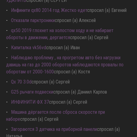
УДАЛИТЬ
спросил (а) СЕРГЕЙ
Инфинити qx80 2014 год Жестко едет
спросил (а) Евгений
Отказали парктроники
спросил (а) Алексей
qx50 2019 глохнет на холостом ходу и не набирает
обороты в движении, дергается
спросил (а) Сергей
Капиталка vk56vd
спросил (а) Иван
Наблюдаю проблему , на прогретом авто без нагрузки
давишь на газ до 2000 оборотов наблюдаются провалы по
оборотам от 2000-1600
спросил (а) Костя
Qx 70 3.0d
спросил (а) Сергей
G25 рычаги подвески
спросил (а) Даниил Карпов
ИНФИНИТИ ФХ 37
спросил (а) Сергей
Машина дёргается после сброса скорости при
наборе
спросил (а) Сергей
Загораются 3 датчика на приборной панели
спросил (а)
Наталья