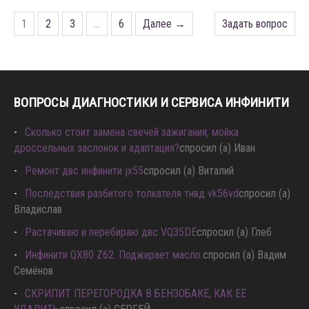
1
2
3
…
6
Далее →
Задать вопрос
ВОПРОСЫ ДИАГНОСТИКИ И СЕРВИСА ИНФИНИТИ
Сколько стоит замена свечей зажигания, мойка
дроссельных заслонок и адаптация?
спросил (а) Иван
Ремонт двс инфинити jx55
спросил (а) Виталий
Последствия разбитого толкателя тнвд vk56vd
спросил (а)
Владислав
Растачиваю и перебираю двс VQ35DE
спросил (а) Глеб
Инфинити QX80 Z62. Поджирает масло.
спросил (а) Вадим
Семёнов
СКРИПИТ ПЕРЕГОРОДКА В БЕНЗОБАКЕ, КАК ЕЁ