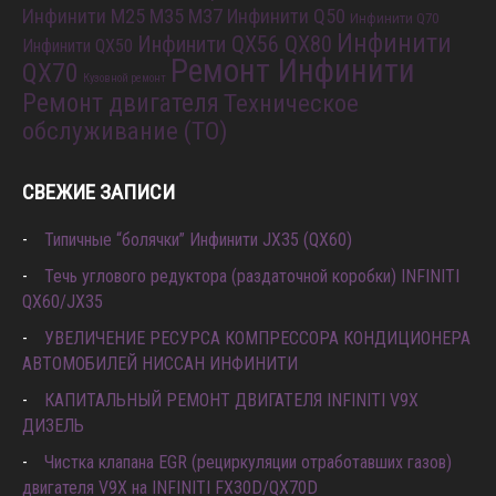
Инфинити M25 M35 M37
Инфинити Q50
Инфинити Q70
Инфинити
Инфинити QX56 QX80
Инфинити QX50
Ремонт Инфинити
QX70
Кузовной ремонт
Ремонт двигателя
Техническое
обслуживание (ТО)
СВЕЖИЕ ЗАПИСИ
Типичные “болячки” Инфинити JX35 (QX60)
Течь углового редуктора (раздаточной коробки) INFINITI
QX60/JX35
УВЕЛИЧЕНИЕ РЕСУРСА КОМПРЕССОРА КОНДИЦИОНЕРА
АВТОМОБИЛЕЙ НИССАН ИНФИНИТИ
КАПИТАЛЬНЫЙ РЕМОНТ ДВИГАТЕЛЯ INFINITI V9X
ДИЗЕЛЬ
Чистка клапана EGR (рециркуляции отработавших газов)
двигателя V9X на INFINITI FX30D/QX70D