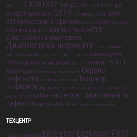
FX35
FX37
q50
FX50
g25
m35
JX35
FAQ Infiniti
m25
M37
QX70
QX80
qx56
qx50
Q70
QX60
qx70 дизель
QX70D
S51
Автосервис Инфинити
ГРМ Инфинити
Вибрация Q50
Диагностика АКПП
Глохнет инфинити
Диагностика двигателя
Диагностика инфинити
Замена колодок
Замена цепей
Замена масла АКПП
Замена масла АКПП Инфинити
Ремонт АКПП
ГРМ инфинити
Не заводится Инфинити
Сервис
Ремонт подвески
Ремонт рулевой колонки
инфинити
Техцентр
Техобслуживание
инфинити
дергается инфинити
замена
замена амортизаторов
ремонт двигателей
то
ошибка чек
масла infiniti
инфинити
тормозные диски замена
тормозные колодки замена
ТЕХЦЕНТР
FX37
EX35 EX37 EX25 QX50
43206-CA000
43206-EG000