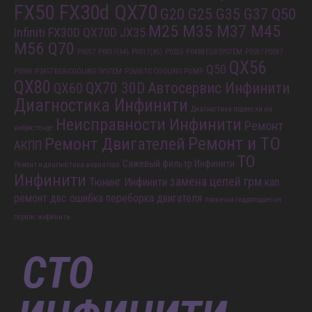
FX50 FX30d QX70
G20 G25 G35 G37 Q50
M25 M35 M37 M45
Infiniti FX30D QX70D
JX35
M56 Q70
P0017
P0017(64)
P0017(85)
P0235
P0488 EGR SYSTEM
P0597 P0597
QX56
Q50
P0599
P2457 EGR COOLING SYSTEM
P2600 TC COOLING PUMP
QX80
QX70 30D
Автосервис Инфинити
QX60
Диагностика Инфинити
Диагностика подвески на
Неисправности Инфинити
Ремонт
вибростенде
Ремонт и ТО
Ремонт Двигателей
АКПП
ТО
Сажевый фильтр Инфинити
Ремонт и диагностика вариатора
Инфинити
замена цепей грм
Тюнинг Инфинити
кап
ремонт двс
ошибка
переборка двигателя
прокачка гидроподвески
сервис инфинити