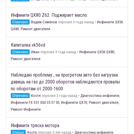
Инфинити QX80 Z62. Поджирает масло.
Отвечено
Вадим Семёнов
спросил 3 года назад
•
Инфинити QX56
QX80
,
Ремонт двигателя
Капиталка vk56vd
Отвечено
Иван
спросил 3 года назад
•
Инфинити QX56 QX80
,
Ремонт двигателя
Наблюдаю проблему , на прогретом авто без нагрузки
давишь на газ до 2000 оборотов наблюдаются провалы
по оборотам от 2000-1600
Отвечено
Костя
спросил 3 года назад
•
Диагностика инфинити
,
Инфинити FX S51 30d 35 37 50
,
Инфинити QX70
,
Ремонт двигателя
,
Ремонт Инфинити
Инфинити тряска мотора
Открыт
Костя
спросил 5 лет назад
•
Диагностика инфинити