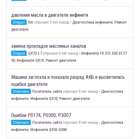
давления масла в двигателе инфинити
Открыт
Dm
спросил 5 лет назад
•
Диагностика инфинити
,
Ремонт
двигателя
замена прокладок масляных каналов
Открыт
QX70 3.7
спросил 6 лет назад
•
Инфинити FX S51 30d 35 37
50
,
Инфинити QX70
,
Ремонт двигателя
Машина заглохла и показала разряд АКБ и высветилась
ошибка двигателя
Отвечено
Посетитель сайта
спросил 9 лет назад
•
Диагностика
инфинити
,
Инфинити QX70
,
Ремонт двигателя
Ошибки Р0174, Р0300, Р3007
Отвечено
Посетитель сайта
спросил 9 лет назад
•
Диагностика
инфинити
,
Инфинити QX56 QX80