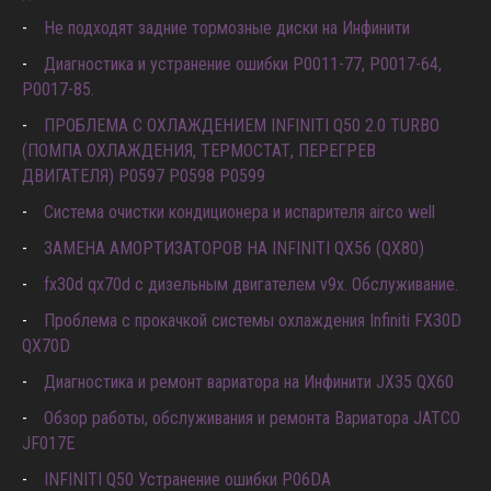
Не подходят задние тормозные диски на Инфинити
Диагностика и устранение ошибки Р0011-77, P0017-64,
P0017-85.
ПРОБЛЕМА С ОХЛАЖДЕНИЕМ INFINITI Q50 2.0 TURBO
(ПОМПА ОХЛАЖДЕНИЯ, ТЕРМОСТАТ, ПЕРЕГРЕВ
ДВИГАТЕЛЯ) P0597 P0598 P0599
Система очистки кондиционера и испарителя airco well
ЗАМЕНА АМОРТИЗАТОРОВ НА INFINITI QX56 (QX80)
fx30d qx70d с дизельным двигателем v9x. Обслуживание.
Проблема с прокачкой системы охлаждения Infiniti FX30D
QX70D
Диагностика и ремонт вариатора на Инфинити JX35 QX60
Обзор работы, обслуживания и ремонта Вариатора JATCO
JF017E
INFINITI Q50 Устранение ошибки P06DA