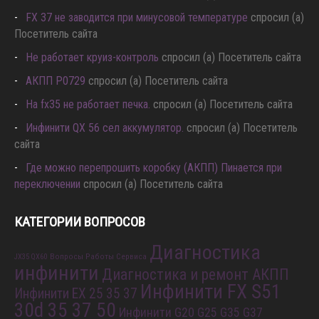
FX 37 не заводится при минусовой температуре
спросил (а)
Посетитель сайта
Не работает круиз-контроль
спросил (а) Посетитель сайта
АКПП P0729
спросил (а) Посетитель сайта
Hа fx35 не работает печка.
спросил (а) Посетитель сайта
Инфинити QX 56 сел аккумулятор.
спросил (а) Посетитель
сайта
Где можно перепрошить коробку (АКПП) Пинается при
переключении
спросил (а) Посетитель сайта
КАТЕГОРИИ ВОПРОСОВ
Диагностика
Вопросы Работы Сервиса
JX35 QX60
инфинити
Диагностика и ремонт АКПП
Инфинити FX S51
Инфинити EX 25 35 37
30d 35 37 50
Инфинити G20 G25 G35 G37