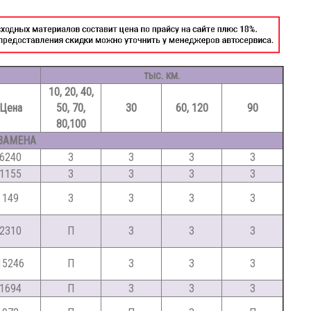
тыс. км.
10, 20, 40,
Цена
50, 70,
30
60, 120
90
80,100
ЗАМЕНА
6240
З
З
З
З
1155
З
З
З
З
149
З
З
З
З
2310
П
З
З
З
15246
П
З
З
З
1694
П
З
З
З