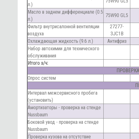
75W90 GL5
л.)
Масло в заднем дифференциале (0.5
75W90 GL5
л.)
Фильтр внутрисалонной вентиляции
27277-
воздуха
3JC1B
Охлаждающая жидкость (9.6 л.)
Антифриз
Набор автохимии для технического
обслуживания
Итого з/ч:
ПРОВЕРКА 
Опрос систем
П
Интервал межсервисного пробега
(установить)
Амортизаторы - проверка на стенде
Nussbaum
Боковой увод - проверка на стенде
Nussbaum
Проверка кузова на отсутствие