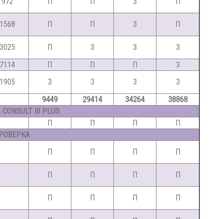
972
П
П
З
П
1568
П
П
З
П
3025
П
З
З
З
7114
П
П
П
З
1905
З
З
З
З
9449
29414
34264
38868
CONSULT III PLUS
П
П
П
П
РОВЕРКА
П
П
П
П
П
П
П
П
П
П
П
П