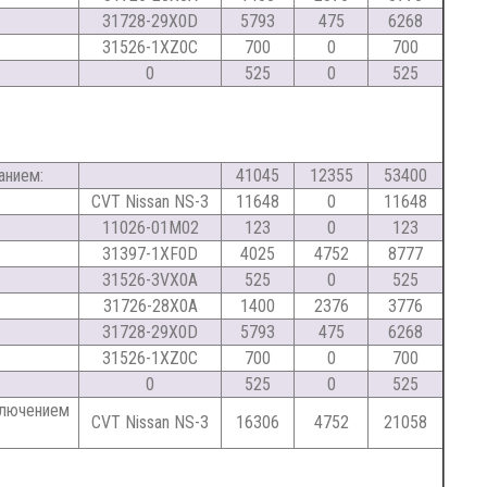
31728-29X0D
5793
475
6268
31526-1XZ0C
700
0
700
0
525
0
525
анием:
41045
12355
53400
CVT Nissan NS-3
11648
0
11648
11026-01M02
123
0
123
31397-1XF0D
4025
4752
8777
31526-3VX0A
525
0
525
31726-28X0A
1400
2376
3776
31728-29X0D
5793
475
6268
31526-1XZ0C
700
0
700
0
525
0
525
дключением
CVT Nissan NS-3
16306
4752
21058