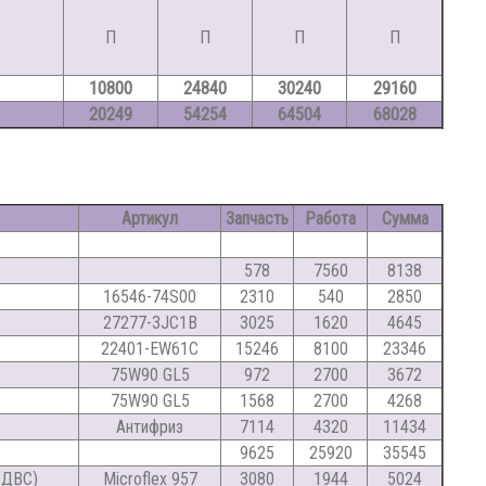
П
П
П
П
10800
24840
30240
29160
20249
54254
64504
68028
Артикул
Запчасть
Работа
Сумма
578
7560
8138
16546-74S00
2310
540
2850
27277-3JC1B
3025
1620
4645
22401-EW61C
15246
8100
23346
75W90 GL5
972
2700
3672
75W90 GL5
1568
2700
4268
Антифриз
7114
4320
11434
9625
25920
35545
 ДВС)
Microflex 957
3080
1944
5024