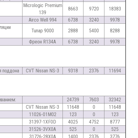
Micrologic Premium
8663
9720
18383
139
Airco Well 994
6738
3240
9978
ляции
Tunap 9000
2888
5400
8288
Фреон R134A
6738
3240
9978
ия поддона
CVT Nissan NS-3
9318
2376
11694
иванием:
24739
7603
32342
CVT Nissan NS-3
11648
0
11648
11026-01M02
123
0
123
31397-1XF0D
4025
4752
8777
31526-3VX0A
525
0
525
31726-28X0A
1400
2376
3776