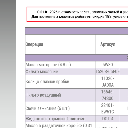
Операции
Артикул
Масло моторное (4.8 л.)
5W30
Фильтр масляный
15208-65F0E
11026-
Кольцо сливной пробки
JA00A
16546-
Фильтр воздушный
74S00
22401-
Свечи зажигания (6 шт.)
EW61C
Жидкость в тормозной системе
DOT 4
Масло в раздаточной коробке (0.31