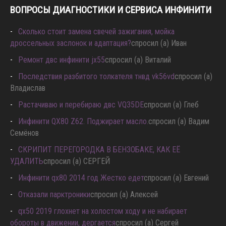
ВОПРОСЫ ДИАГНОСТИКИ И СЕРВИСА ИНФИНИТИ
Сколько стоит замена свечей зажигания, мойка
дроссельных заслонок и адаптация?
спросил (а) Иван
Ремонт двс инфинити jx55
спросил (а) Виталий
Последствия разбитого толкателя тнвд vk56vd
спросил (а)
Владислав
Растачиваю и перебираю двс VQ35DE
спросил (а) Глеб
Инфинити QX80 Z62. Поджирает масло.
спросил (а) Вадим
Семёнов
СКРИПИТ ПЕРЕГОРОДКА В БЕНЗОБАКЕ, КАК ЕЁ
УДАЛИТЬ
спросил (а) СЕРГЕЙ
Инфинити qx80 2014 год Жестко едет
спросил (а) Евгений
Отказали парктроники
спросил (а) Алексей
qx50 2019 глохнет на холостом ходу и не набирает
обороты в движении, дергается
спросил (а) Сергей