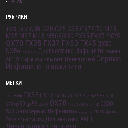
P0235
РУБРИКИ
Q50 G20 G25 G35 G37
Q70 M25
JX35 QX60
M35 M37 M45 M56
QX50 EX35 EX37 EX25
QX70 FX35 FX37 FX50 FX45
QX80
QX56
Диагностика Инфинити
Ремонт
Без рубрики
Сервис
Ремонт Двигателей
АКПП Инфинити
Инфинити
ТО ИНФИНИТИ
МЕТКИ
FX35
FX37
q50
FX50
g25
m35
JX35
FAQ Infiniti
m25
M37
QX70
QX80
qx56
qx50
Q70
QX60
qx70 дизель
QX70D
S51
Автосервис Инфинити
ГРМ Инфинити
Вибрация Q50
Диагностика АКПП
Глохнет инфинити
Диагностика двигателя