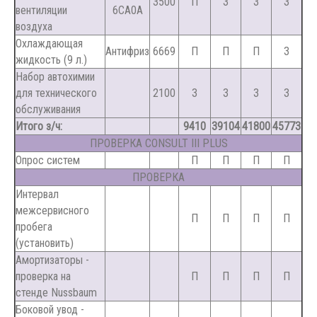
3500
П
З
З
З
вентиляции
6CA0A
воздуха
Охлаждающая
Антифриз
6669
П
П
П
З
жидкость (9 л.)
Набор автохимии
для технического
2100
З
З
З
З
обслуживания
Итого з/ч:
9410
39104
41800
45773
ПРОВЕРКА CONSULT III PLUS
Опрос систем
П
П
П
П
ПРОВЕРКА
Интервал
межсервисного
П
П
П
П
пробега
(установить)
Амортизаторы -
проверка на
П
П
П
П
стенде Nussbaum
Боковой увод -