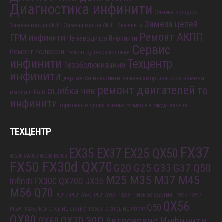
Диагностика инфинити
Замена колодок
Замена цепей
Замена масла АКПП
Замена масла АКПП Инфинити
Ремонт АКПП
ГРМ инфинити
Не заводится Инфинити
Сервис
Ремонт подвески
Ремонт рулевой колонки
инфинити
Техцентр
Техобслуживание
инфинити
дергается инфинити
замена
замена амортизаторов
ремонт двигателей
то
ошибка чек
масла infiniti
инфинити
тормозные диски замена
тормозные колодки замена
ТЕХЦЕНТР
FX37
EX35 EX37 EX25 QX50
43206-CA000
43206-EG000
FX50 FX30d QX70
G20 G25 G35 G37 Q50
M25 M35 M37 M45
Infiniti FX30D QX70D
JX35
M56 Q70
P0017
P0017(64)
P0017(85)
P0235
P0488 EGR SYSTEM
P0597 P0597
QX56
Q50
P0599
P2457 EGR COOLING SYSTEM
P2600 TC COOLING PUMP
QX80
QX70 30D
Автосервис Инфинити
QX60