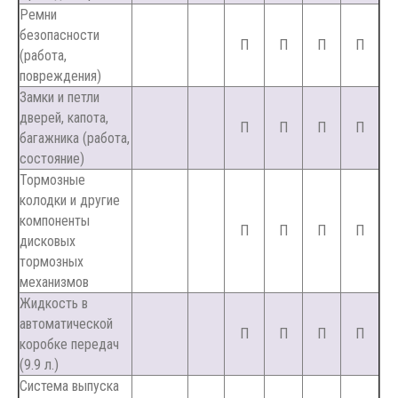
Ремни
безопасности
П
П
П
П
(работа,
повреждения)
Замки и петли
дверей, капота,
П
П
П
П
багажника (работа,
состояние)
Тормозные
колодки и другие
компоненты
П
П
П
П
дисковых
тормозных
механизмов
Жидкость в
автоматической
П
П
П
П
коробке передач
(9.9 л.)
Система выпуска