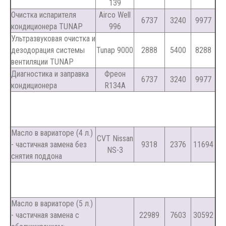
139
Очистка испарителя
Airco Well
6737
3240
9977
кондиционера TUNAP
996
Ультразвуковая очистка и
дезодорация системы
Tunap 9000
2888
5400
8288
вентиляции TUNAP
Диагностика и заправка
Фреон
6737
3240
9977
кондиционера
R134A
Масло в вариаторе (4 л.)
CVT Nissan
- частичная замена без
9318
2376
11694
NS-3
снятия поддона
Масло в вариаторе (5 л.)
- частичная замена с
22989
7603
30592