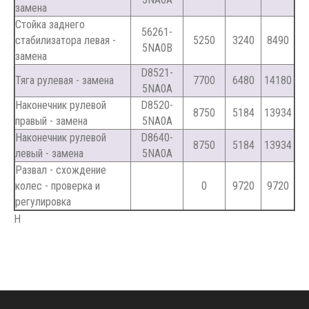
замена
Стойка заднего
56261-
стабилизатора левая -
5250
3240
8490
5NA0B
замена
D8521-
Тяга рулевая - замена
7700
6480
14180
5NA0A
Наконечник рулевой
D8520-
8750
5184
13934
правый - замена
5NA0A
Наконечник рулевой
D8640-
8750
5184
13934
левый - замена
5NA0A
Развал - схождение
колес - проверка и
0
9720
9720
регулировка
Н