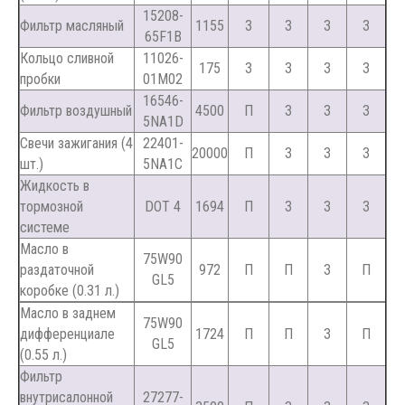
15208-
Фильтр масляный
1155
З
З
З
З
65F1B
Кольцо сливной
11026-
175
З
З
З
З
пробки
01M02
16546-
Фильтр воздушный
4500
П
З
З
З
5NA1D
Свечи зажигания (4
22401-
20000
П
З
З
З
шт.)
5NA1C
Жидкость в
тормозной
DOT 4
1694
П
З
З
З
системе
Масло в
75W90
раздаточной
972
П
П
З
П
GL5
коробке (0.31 л.)
Масло в заднем
75W90
дифференциале
1724
П
П
З
П
GL5
(0.55 л.)
Фильтр
внутрисалонной
27277-