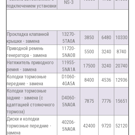
NS-3
подключением установки
Прокладка клапанной
13270-
3850
6480
10330
крышки - замена
5TA0A
Приводной ремень
11720-
5500
3240
8740
генератора - замена
5NA0B
Натяжитель приводного
11955-
17500
3240
20740
ремня - замена
5NA1A
Колодки тормозные
D1060-
8400
4536
12936
передние - замена
4GA5A
Колодки тормозные
задние - замена (с
D4060-
7875
7776
15651
адаптацией стояночного
5NA0A
тормоза)
Диски и колодки
40206-
тормозные передние -
42400
9720
52120
5NA0A
замена