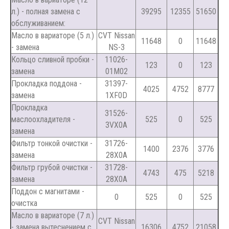
л.) - полная замена с
39295
12355
51650
обслуживанием:
Масло в вариаторе (5 л.)
CVT Nissan
11648
0
11648
- замена
NS-3
Кольцо сливной пробки -
11026-
123
0
123
замена
01M02
Прокладка поддона -
31397-
4025
4752
8777
замена
1XF0D
Прокладка
31526-
маслоохладителя -
525
0
525
3VX0A
замена
Фильтр тонкой очистки -
31726-
1400
2376
3776
замена
28X0A
Фильтр грубой очистки -
31728-
4743
475
5218
замена
28X0A
Поддон с магнитами -
0
525
0
525
очистка
Масло в вариаторе (7 л.)
CVT Nissan
- замена вытеснением с
16306
4752
21058