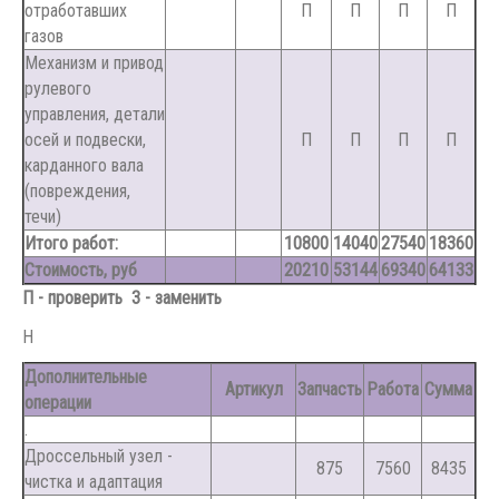
отработавших
П
П
П
П
газов
Механизм и привод
рулевого
управления, детали
осей и подвески,
П
П
П
П
карданного вала
(повреждения,
течи)
Итого работ:
10800
14040
27540
18360
Стоимость, руб
20210
53144
69340
64133
П - проверить З - заменить
Н
Дополнительные
Артикул
Запчасть
Работа
Сумма
операции
.
Дроссельный узел -
875
7560
8435
чистка и адаптация