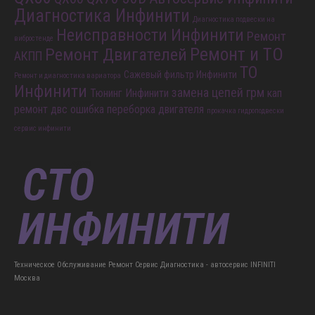
Диагностика Инфинити
Диагностика подвески на
Неисправности Инфинити
Ремонт
вибростенде
Ремонт и ТО
Ремонт Двигателей
АКПП
ТО
Сажевый фильтр Инфинити
Ремонт и диагностика вариатора
Инфинити
замена цепей грм
Тюнинг Инфинити
кап
ремонт двс
ошибка
переборка двигателя
прокачка гидроподвески
сервис инфинити
Техническое Обслуживание Ремонт Сервис Диагностика - автосервис INFINITI
Москва