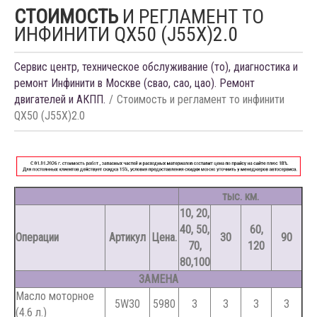
СТОИМОСТЬ
И РЕГЛАМЕНТ ТО
ИНФИНИТИ QX50 (J55X)2.0
Сервис центр, техническое обслуживание (то), диагностика и
ремонт Инфинити в Москве (свао, сао, цао). Ремонт
двигателей и АКПП.
Стоимость и регламент то инфинити
QX50 (J55X)2.0
тыс. км.
10, 20,
40, 50,
60,
Операции
Артикул
Цена.
30
90
70,
120
80,100
ЗАМЕНА
Масло моторное
5W30
5980
З
З
З
З
(4.6 л.)