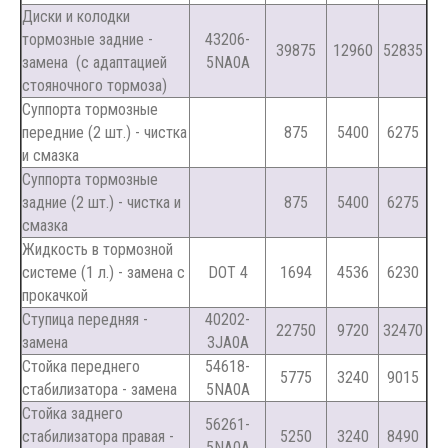
Диски и колодки
тормозные задние -
43206-
39875
12960
52835
замена (с адаптацией
5NA0A
стояночного тормоза)
Суппорта тормозные
передние (2 шт.) - чистка
875
5400
6275
и смазка
Суппорта тормозные
задние (2 шт.) - чистка и
875
5400
6275
смазка
Жидкость в тормозной
системе (1 л.) - замена с
DOT 4
1694
4536
6230
прокачкой
Ступица передняя -
40202-
22750
9720
32470
замена
3JA0A
Стойка переднего
54618-
5775
3240
9015
стабилизатора - замена
5NA0A
Стойка заднего
56261-
стабилизатора правая -
5250
3240
8490
5NA0A