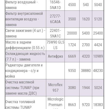
Фильтр воздушный -
16546-
4500
540
5040
замена
5NA1D
Фильтр внутрисалонной
27277-
вентиляции воздуха -
3500
1620
5120
6CA0A
замена
Свечи зажигания (4 шт.) -
22401-
20000
5400
25400
замена
5NA1C
Масло в заднем
75W90 GL5
1724
2700
4424
дифференциале (0.55 л.)
LS
Охлаждающая жидкость
Антифриз
6669
4320
10989
(7.7 л.) - замена
Радиаторы двигателя и
кондиционера - с/у и
9350
38880
48230
мойка
Очистка масляной
Microflex
системы TUNAP (при
3080
1944
5024
957
замене масла ДВС)
Micrologic
Очистка топливной
Premium
8663
9720
18383
системы TUNAP