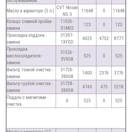
обслуживанием:
CVT Nissan
Масло в вариаторе (5 л.)
11648
0
11648
NS-3
Кольцо сливной пробки -
11026-
123
0
123
замена
01M02
Прокладка поддона -
31397-
4025
4752
8777
замена
1XF0D
Прокладка
31526-
маслоохладителя -
525
0
525
3VX0A
замена
Фильтр тонкой очистки -
31726-
1400
2376
3776
замена
28X0A
Фильтр грубой очистки -
31728-
4743
475
5218
замена
28X0A
Поддон с магнитами -
0
525
0
525
очистка
Масло в вариаторе (12