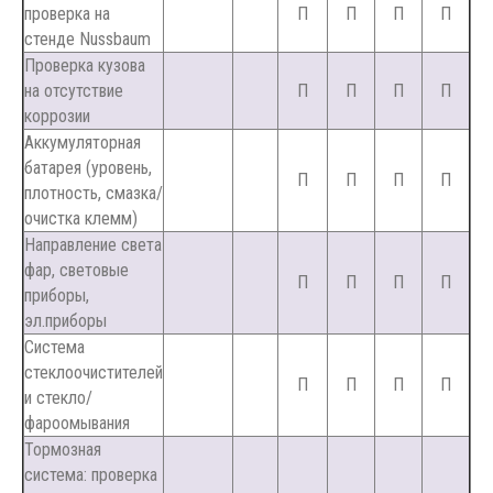
проверка на
П
П
П
П
стенде Nussbaum
Проверка кузова
на отсутствие
П
П
П
П
коррозии
Аккумуляторная
батарея (уровень,
П
П
П
П
плотность, смазка/
очистка клемм)
Направление света
фар, световые
П
П
П
П
приборы,
эл.приборы
Система
стеклоочистителей
П
П
П
П
и стекло/
фароомывания
Тормозная
система: проверка