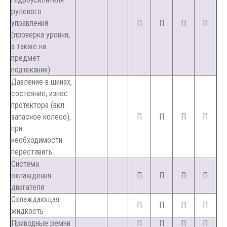
рулевого
управления
П
П
П
П
(проверка уровня,
а также на
предмет
подтекания)
Давление в шинах,
состояние, износ
протектора (вкл.
запасное колесо),
П
П
П
П
при
необходимости
переставить.
Система
охлаждения
П
П
П
П
двигателя
Охлаждающая
П
П
П
П
жидкость
Приводные ремни
П
П
П
П