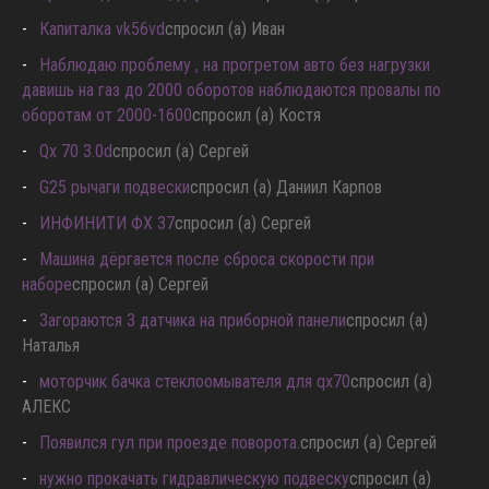
Капиталка vk56vd
спросил (а) Иван
Наблюдаю проблему , на прогретом авто без нагрузки
давишь на газ до 2000 оборотов наблюдаются провалы по
оборотам от 2000-1600
спросил (а) Костя
Qx 70 3.0d
спросил (а) Сергей
G25 рычаги подвески
спросил (а) Даниил Карпов
ИНФИНИТИ ФХ 37
спросил (а) Сергей
Машина дёргается после сброса скорости при
наборе
спросил (а) Сергей
Загораются 3 датчика на приборной панели
спросил (а)
Наталья
моторчик бачка стеклоомывателя для qx70
спросил (а)
АЛЕКС
Появился гул при проезде поворота.
спросил (а) Сергей
нужно прокачать гидравлическую подвеску
спросил (а)