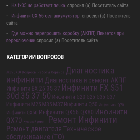
Hа fx35 не работает печка.
спросил (а) Посетитель сайта
Инфинити QX 56 сел аккумулятор.
спросил (а) Посетитель
сайта
Где можно перепрошить коробку (АКПП) Пинается при
переключении
спросил (а) Посетитель сайта
КАТЕГОРИИ ВОПРОСОВ
Диагностика
Вопросы Работы Сервиса
JX35 QX60
инфинити
Диагностика и ремонт АКПП
Инфинити FX S51
Инфинити EX 25 35 37
30d 35 37 50
Инфинити G20 G25 G35 G37
Инфинити M25 M35 M37
Инфинити Q50
Инфинити Q70
Инфинити
Инфинити QX56 QX80
Инфинити QX50
Ремонт Инфинити
QX70
Кузовной ремонт
Ремонт двигателя
Техническое
обслуживание (ТО)