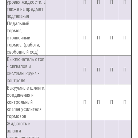
уровня жидкости, а
П
П
П
П
также на предмет
подтекания
Педальный
тормоз,
стояночный
П
П
П
П
тормоз, (работа,
свободный ход)
Выключатель стоп
- сигналов и
П
П
П
П
системы круиз -
контроля
Вакуумные шланги,
соединения и
контрольный
П
П
П
П
клапан усилителя
тормозов
Жидкость и
шланги
гидроусилителя