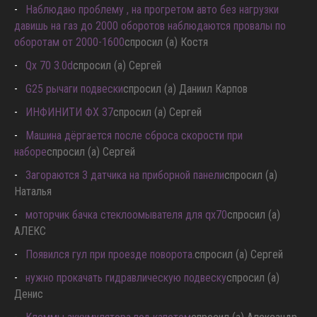
Наблюдаю проблему , на прогретом авто без нагрузки
давишь на газ до 2000 оборотов наблюдаются провалы по
оборотам от 2000-1600
спросил (а) Костя
Qx 70 3.0d
спросил (а) Сергей
G25 рычаги подвески
спросил (а) Даниил Карпов
ИНФИНИТИ ФХ 37
спросил (а) Сергей
Машина дёргается после сброса скорости при
наборе
спросил (а) Сергей
Загораются 3 датчика на приборной панели
спросил (а)
Наталья
моторчик бачка стеклоомывателя для qx70
спросил (а)
АЛЕКС
Появился гул при проезде поворота.
спросил (а) Сергей
нужно прокачать гидравлическую подвеску
спросил (а)
Денис