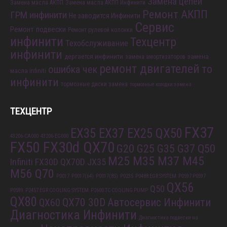
Замена цепей
Замена масла АКПП
Замена масла АКПП Инфинити
Ремонт АКПП
ГРМ инфинити
Не заводится Инфинити
Сервис
Ремонт подвески
Ремонт рулевой колонки
инфинити
Техцентр
Техобслуживание
инфинити
дергается инфинити
замена
замена амортизаторов
ремонт двигателей
то
ошибка чек
масла infiniti
инфинити
тормозные диски замена
тормозные колодки замена
ТЕХЦЕНТР
FX37
EX35 EX37 EX25 QX50
43206-CA000
43206-EG000
FX50 FX30d QX70
G20 G25 G35 G37 Q50
M25 M35 M37 M45
Infiniti FX30D QX70D
JX35
M56 Q70
P0017
P0017(64)
P0017(85)
P0235
P0488 EGR SYSTEM
P0597 P0597
QX56
Q50
P0599
P2457 EGR COOLING SYSTEM
P2600 TC COOLING PUMP
QX80
QX70 30D
Автосервис Инфинити
QX60
Диагностика Инфинити
Диагностика подвески на