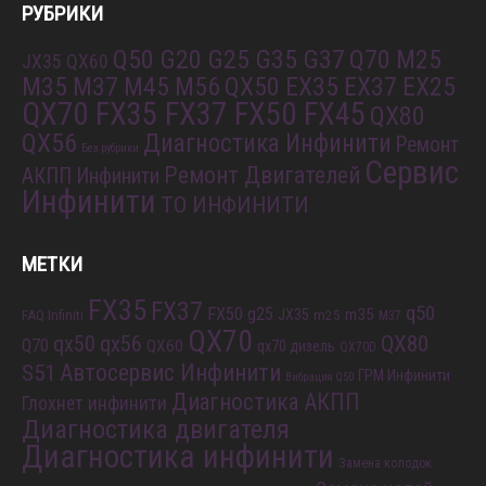
РУБРИКИ
Q50 G20 G25 G35 G37
Q70 M25
JX35 QX60
M35 M37 M45 M56
QX50 EX35 EX37 EX25
QX70 FX35 FX37 FX50 FX45
QX80
QX56
Диагностика Инфинити
Ремонт
Без рубрики
Сервис
Ремонт Двигателей
АКПП Инфинити
Инфинити
ТО ИНФИНИТИ
МЕТКИ
FX35
FX37
q50
FX50
g25
m35
JX35
FAQ Infiniti
m25
M37
QX70
QX80
qx56
qx50
Q70
QX60
qx70 дизель
QX70D
S51
Автосервис Инфинити
ГРМ Инфинити
Вибрация Q50
Диагностика АКПП
Глохнет инфинити
Диагностика двигателя
Диагностика инфинити
Замена колодок