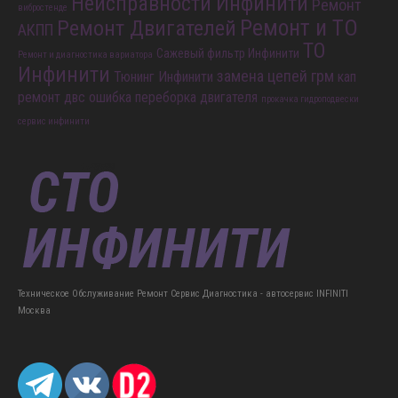
Неисправности Инфинити
Ремонт
вибростенде
Ремонт и ТО
Ремонт Двигателей
АКПП
ТО
Сажевый фильтр Инфинити
Ремонт и диагностика вариатора
Инфинити
замена цепей грм
Тюнинг Инфинити
кап
ремонт двс
ошибка
переборка двигателя
прокачка гидроподвески
сервис инфинити
Техническое Обслуживание Ремонт Сервис Диагностика - автосервис INFINITI
Москва