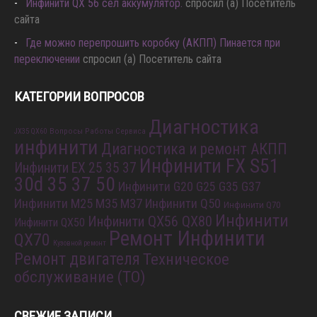
Инфинити QX 56 сел аккумулятор.
спросил (а) Посетитель
сайта
Где можно перепрошить коробку (АКПП) Пинается при
переключении
спросил (а) Посетитель сайта
КАТЕГОРИИ ВОПРОСОВ
Диагностика
Вопросы Работы Сервиса
JX35 QX60
инфинити
Диагностика и ремонт АКПП
Инфинити FX S51
Инфинити EX 25 35 37
30d 35 37 50
Инфинити G20 G25 G35 G37
Инфинити M25 M35 M37
Инфинити Q50
Инфинити Q70
Инфинити
Инфинити QX56 QX80
Инфинити QX50
Ремонт Инфинити
QX70
Кузовной ремонт
Ремонт двигателя
Техническое
обслуживание (ТО)
СВЕЖИЕ ЗАПИСИ