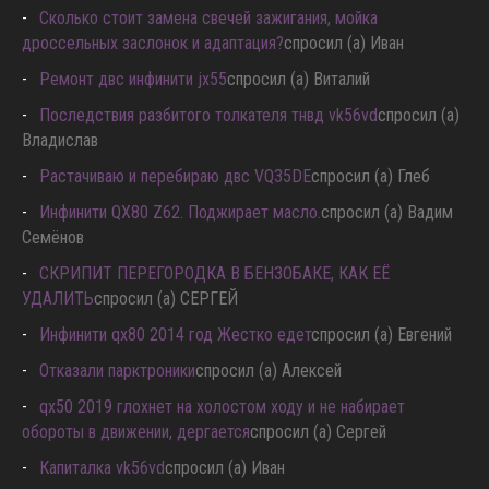
Сколько стоит замена свечей зажигания, мойка
дроссельных заслонок и адаптация?
спросил (а) Иван
Ремонт двс инфинити jx55
спросил (а) Виталий
Последствия разбитого толкателя тнвд vk56vd
спросил (а)
Владислав
Растачиваю и перебираю двс VQ35DE
спросил (а) Глеб
Инфинити QX80 Z62. Поджирает масло.
спросил (а) Вадим
Семёнов
СКРИПИТ ПЕРЕГОРОДКА В БЕНЗОБАКЕ, КАК ЕЁ
УДАЛИТЬ
спросил (а) СЕРГЕЙ
Инфинити qx80 2014 год Жестко едет
спросил (а) Евгений
Отказали парктроники
спросил (а) Алексей
qx50 2019 глохнет на холостом ходу и не набирает
обороты в движении, дергается
спросил (а) Сергей
Капиталка vk56vd
спросил (а) Иван