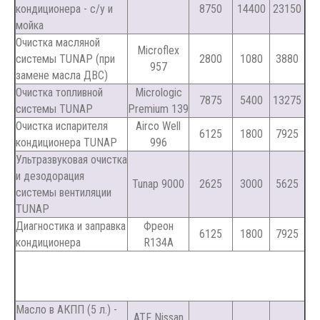
кондиционера - с/у и
8750
14400
23150
мойка
Очистка масляной
Microflex
системы TUNAP (при
2800
1080
3880
957
замене масла ДВС)
Очистка топливной
Micrologic
7875
5400
13275
системы TUNAP
Premium 139
Очистка испарителя
Airco Well
6125
1800
7925
кондиционера TUNAP
996
Ультразвуковая очистка
и дезодорация
Tunap 9000
2625
3000
5625
системы вентиляции
TUNAP
Диагностика и заправка
Фреон
6125
1800
7925
кондиционера
R134A
Масло в АКПП (5 л.) -
ATF Nissan