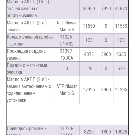
Масло в АКПП (15 л.) -
полная замена с
33950
7920
41870
обслуживанием:
Масло в АКПП (6 л.) -
ATF Nissan
11550
0
11550
замена
Matic-S
Кольцо сливной пробки
11026-
123
0
123
- замена
01M02
Прокладка поддона -
31397-
4375
3960
8335
замена
1XJ0A
Поддон с магнитами -
0
578
0
578
очистка
Масло в АКПП (9 л.) -
замена вытеснением с
ATF Nissan
17325
3960
21285
подключением
Matic-S
установки
Приводной ремень -
11720-
8225
1800
10025