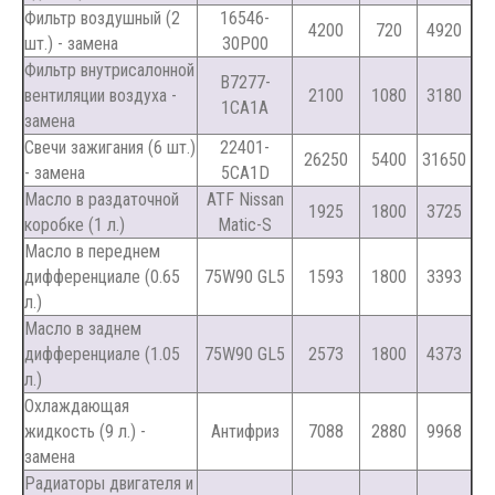
Фильтр воздушный (2
16546-
4200
720
4920
шт.) - замена
30P00
Фильтр внутрисалонной
B7277-
вентиляции воздуха -
2100
1080
3180
1CA1A
замена
Свечи зажигания (6 шт.)
22401-
26250
5400
31650
- замена
5CA1D
Масло в раздаточной
ATF Nissan
1925
1800
3725
коробке (1 л.)
Matic-S
Масло в переднем
дифференциале (0.65
75W90 GL5
1593
1800
3393
л.)
Масло в заднем
дифференциале (1.05
75W90 GL5
2573
1800
4373
л.)
Охлаждающая
жидкость (9 л.) -
Антифриз
7088
2880
9968
замена
Радиаторы двигателя и