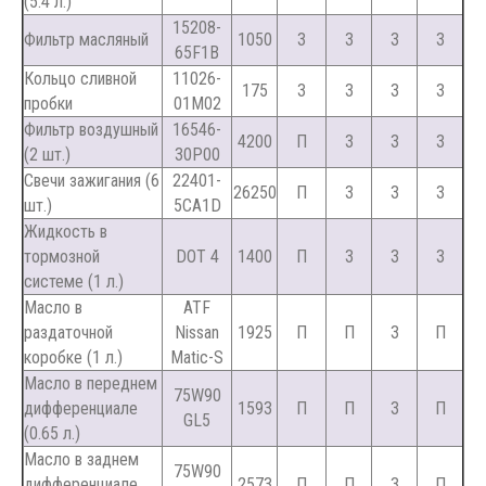
(5.4 л.)
15208-
Фильтр масляный
1050
З
З
З
З
65F1B
Кольцо сливной
11026-
175
З
З
З
З
пробки
01M02
Фильтр воздушный
16546-
4200
П
З
З
З
(2 шт.)
30P00
Свечи зажигания (6
22401-
26250
П
З
З
З
шт.)
5CA1D
Жидкость в
тормозной
DOT 4
1400
П
З
З
З
системе (1 л.)
Масло в
ATF
раздаточной
Nissan
1925
П
П
З
П
коробке (1 л.)
Matic-S
Масло в переднем
75W90
дифференциале
1593
П
П
З
П
GL5
(0.65 л.)
Масло в заднем
75W90
дифференциале
2573
П
П
З
П