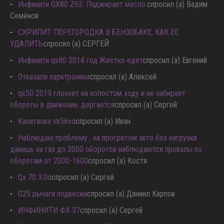
Инфинити QX80 Z62. Поджирает масло.
спросил (а) Вадим
Семёнов
СКРИПИТ ПЕРЕГОРОДКА В БЕНЗОБАКЕ, КАК ЕЁ
УДАЛИТЬ
спросил (а) СЕРГЕЙ
Инфинити qx80 2014 год Жестко едет
спросил (а) Евгений
Отказали парктроники
спросил (а) Алексей
qx50 2019 глохнет на холостом ходу и не набирает
обороты в движении, дергается
спросил (а) Сергей
Капиталка vk56vd
спросил (а) Иван
Наблюдаю проблему , на прогретом авто без нагрузки
давишь на газ до 2000 оборотов наблюдаются провалы по
оборотам от 2000-1600
спросил (а) Костя
Qx 70 3.0d
спросил (а) Сергей
G25 рычаги подвески
спросил (а) Даниил Карпов
ИНФИНИТИ ФХ 37
спросил (а) Сергей