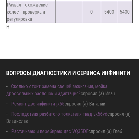
Развал - схождение
колес - проверка и
0
5400
5400
регулировка
Н
ВОПРОСЫ ДИАГНОСТИКИ И СЕРВИСА ИНФИНИТИ
Сколько стоит замена свечей зажигания, мойка
дроссельных заслонок и адаптация?
спросил (а) Иван
Ремонт двс инфинити jx55
спросил (а) Виталий
Последствия разбитого толкателя тнвд vk56vd
спросил (а)
Владислав
Растачиваю и перебираю двс VQ35DE
спросил (а) Глеб