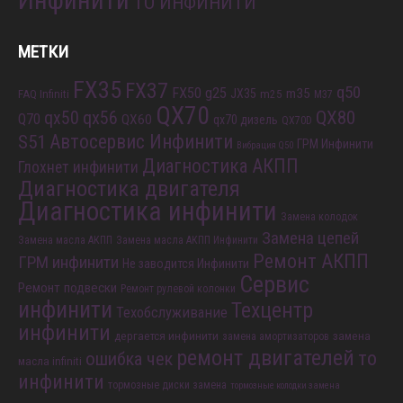
Инфинити
ТО ИНФИНИТИ
МЕТКИ
FX35
FX37
q50
FX50
g25
m35
JX35
FAQ Infiniti
m25
M37
QX70
QX80
qx56
qx50
Q70
QX60
qx70 дизель
QX70D
S51
Автосервис Инфинити
ГРМ Инфинити
Вибрация Q50
Диагностика АКПП
Глохнет инфинити
Диагностика двигателя
Диагностика инфинити
Замена колодок
Замена цепей
Замена масла АКПП
Замена масла АКПП Инфинити
Ремонт АКПП
ГРМ инфинити
Не заводится Инфинити
Сервис
Ремонт подвески
Ремонт рулевой колонки
инфинити
Техцентр
Техобслуживание
инфинити
дергается инфинити
замена
замена амортизаторов
ремонт двигателей
то
ошибка чек
масла infiniti
инфинити
тормозные диски замена
тормозные колодки замена