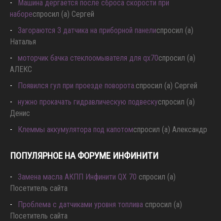
Машина дёргается после сброса скорости при
наборе
спросил (а) Сергей
Загораются 3 датчика на приборной панели
спросил (а)
Наталья
моторчик бачка стеклоомывателя для qx70
спросил (а)
АЛЕКС
Появился гул при проезде поворота.
спросил (а) Сергей
нужно прокачать гидравлическую подвеску
спросил (а)
Денис
Клеммы аккумулятора под капотом
спросил (а) Александр
ПОПУЛЯРНОЕ НА ФОРУМЕ ИНФИНИТИ
Замена масла АКПП Инфинити QX 70
спросил (а)
Посетитель сайта
Проблема с датчиками уровня топлива
спросил (а)
Посетитель сайта