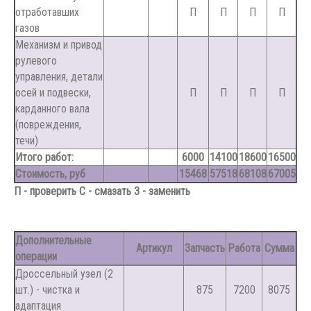
отработавших
П
П
П
П
газов
Механизм и привод
рулевого
управления, детали
осей и подвески,
П
П
П
П
карданного вала
(повреждения,
течи)
Итого работ:
6000
14100
18600
16500
Стоимость, руб
15468
57518
68108
67005
П - проверить С - смазать З - заменить
Дополнительные
Артикул
Запчасть
Работа
Сумма
операции
Дроссельный узел (2
шт.) - чистка и
875
7200
8075
адаптация