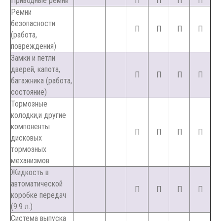
Приводные ремни
П
П
П
П
Ремни
безопасности
П
П
П
П
(работа,
повреждения)
Замки и петли
дверей, капота,
П
П
П
П
багажника (работа,
состояние)
Тормозные
колодки,и другие
компоненты
П
П
П
П
дисковых
тормозных
механизмов
Жидкость в
автоматической
П
П
П
П
коробке передач
(9.9 л.)
Система выпуска