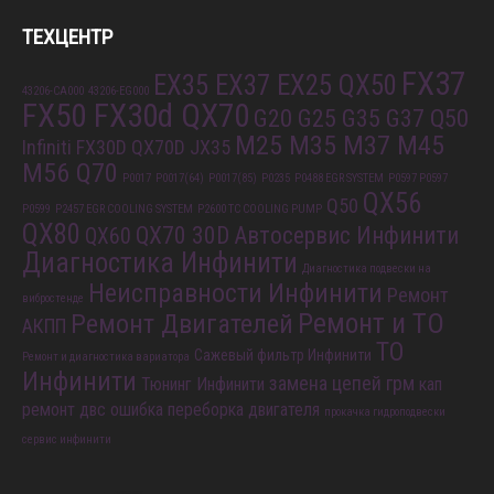
ТЕХЦЕНТР
FX37
EX35 EX37 EX25 QX50
43206-CA000
43206-EG000
FX50 FX30d QX70
G20 G25 G35 G37 Q50
M25 M35 M37 M45
Infiniti FX30D QX70D
JX35
M56 Q70
P0017
P0017(64)
P0017(85)
P0235
P0488 EGR SYSTEM
P0597 P0597
QX56
Q50
P0599
P2457 EGR COOLING SYSTEM
P2600 TC COOLING PUMP
QX80
QX70 30D
Автосервис Инфинити
QX60
Диагностика Инфинити
Диагностика подвески на
Неисправности Инфинити
Ремонт
вибростенде
Ремонт и ТО
Ремонт Двигателей
АКПП
ТО
Сажевый фильтр Инфинити
Ремонт и диагностика вариатора
Инфинити
замена цепей грм
Тюнинг Инфинити
кап
ремонт двс
ошибка
переборка двигателя
прокачка гидроподвески
сервис инфинити