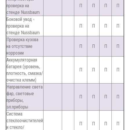
проверка на
П
П
П
П
стенде Nussbaum
Боковой увод -
проверка на
П
П
П
П
стенде Nussbaum
Проверка кузова
на отсутствие
П
П
П
П
коррозии
Аккумуляторная
батарея (уровень,
П
П
П
П
плотность, смазка/
очистка клемм)
Направление света
фар, световые
П
П
П
П
приборы,
эл.приборы
Система
стеклоочистителей
П
П
П
П
и стекло/