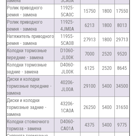
замена
5CA0A
Ролик приводного
11925-
15750
1800
17550
ремня - замена
5CA0C
Ролик приводного
11925-
6213
1800
8013
ремня - замена
4JM0A
Натяжитель приводного
11955-
27913
1800
29713
ремня - замена
5CA0B
Колодки тормозные
D1060-
7000
2520
9520
передние - замена
JL00K
Колодки тормозные
D4060-
6125
2520
8645
задние - замена
JL00K
Диски и колодки
40206-
тормозные передние -
29100
5400
34500
JL00A
замена
Диски и колодки
43206-
тормозные задние -
26250
5400
31650
1CA0A
замена
Колодки стояночного
D4060-
4375
5400
9775
тормоза - замена
CA01A
Суппорта тормозные