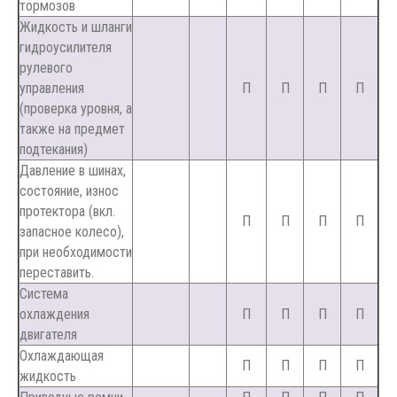
тормозов
Жидкость и шланги
гидроусилителя
рулевого
управления
П
П
П
П
(проверка уровня, а
также на предмет
подтекания)
Давление в шинах,
состояние, износ
протектора (вкл.
П
П
П
П
запасное колесо),
при необходимости
переставить.
Система
охлаждения
П
П
П
П
двигателя
Охлаждающая
П
П
П
П
жидкость