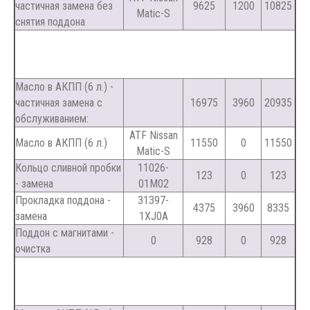
частичная замена без
9625
1200
10825
Matic-S
снятия поддона
Масло в АКПП (6 л.) -
частичная замена с
16975
3960
20935
обслуживанием:
ATF Nissan
Масло в АКПП (6 л.)
11550
0
11550
Matic-S
Кольцо сливной пробки
11026-
123
0
123
- замена
01M02
Прокладка поддона -
31397-
4375
3960
8335
замена
1XJ0A
Поддон с магнитами -
0
928
0
928
очистка