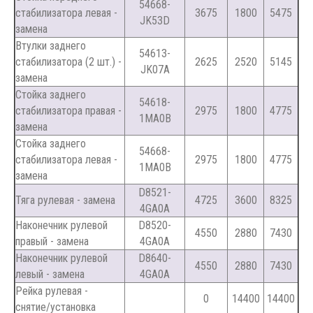
54668-
стабилизатора левая -
3675
1800
5475
JK53D
замена
Втулки заднего
54613-
стабилизатора (2 шт.) -
2625
2520
5145
JK07A
замена
Стойка заднего
54618-
стабилизатора правая -
2975
1800
4775
1MA0B
замена
Стойка заднего
54668-
стабилизатора левая -
2975
1800
4775
1MA0B
замена
D8521-
Тяга рулевая - замена
4725
3600
8325
4GA0A
Наконечник рулевой
D8520-
4550
2880
7430
правый - замена
4GA0A
Наконечник рулевой
D8640-
4550
2880
7430
левый - замена
4GA0A
Рейка рулевая -
0
14400
14400
снятие/установка