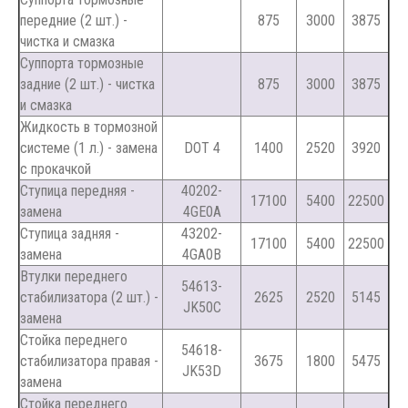
передние (2 шт.) -
875
3000
3875
чистка и смазка
Суппорта тормозные
задние (2 шт.) - чистка
875
3000
3875
и смазка
Жидкость в тормозной
системе (1 л.) - замена
DOT 4
1400
2520
3920
с прокачкой
Ступица передняя -
40202-
17100
5400
22500
замена
4GE0A
Ступица задняя -
43202-
17100
5400
22500
замена
4GA0B
Втулки переднего
54613-
стабилизатора (2 шт.) -
2625
2520
5145
JK50C
замена
Стойка переднего
54618-
стабилизатора правая -
3675
1800
5475
JK53D
замена
Стойка переднего