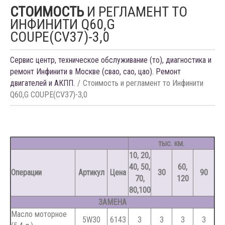
СТОИМОСТЬ
И РЕГЛАМЕНТ ТО
ИНФИНИТИ Q60,G
COUPE(CV37)-3,0
Сервис центр, техническое обслуживание (то), диагностика и
ремонт Инфинити в Москве (свао, сао, цао). Ремонт
двигателей и АКПП.
Стоимость и регламент то Инфинити
Q60,G COUPE(CV37)-3,0
тыс. км.
10, 20,
40, 50,
60,
Операции
Артикул
Цена
30
90
70,
120
80,100
ЗАМЕНА
Масло моторное
5W30
6143
З
З
З
З