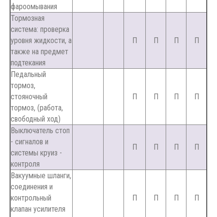
фароомывания
Тормозная
система: проверка
уровня жидкости, а
П
П
П
П
также на предмет
подтекания
Педальный
тормоз,
стояночный
П
П
П
П
тормоз, (работа,
свободный ход)
Выключатель стоп
- сигналов и
П
П
П
П
системы круиз -
контроля
Вакуумные шланги,
соединения и
контрольный
П
П
П
П
клапан усилителя