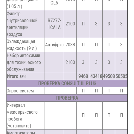
GL5
(1.05 л.)
Фильтр
внутрисалонной
B7277-
2100
П
З
З
З
вентиляции
1CA1A
воздуха
Охлаждающая
Антифриз
7088
П
П
П
З
жидкость (9 л.)
Набор автохимии
для технического
2100
З
З
З
З
обслуживания
Итого з/ч:
9468
43418
49508
50505
ПРОВЕРКА CONSULT III PLUS
Опрос систем
П
П
П
П
ПРОВЕРКА
Интервал
межсервисного
П
П
П
П
пробега
(установить)
Амортизаторы -