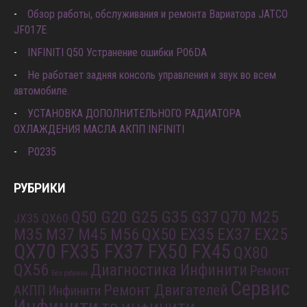
Обзор работы, обслуживания и ремонта Вариатора JATCO
JF017E
INFINITI Q50 Устранение ошибки P06DA
Не работает задняя консоль управления и звук во всем
автомобиле.
УСТАНОВКА ДОПОЛНИТЕЛЬНОГО РАДИАТОРА
ОХЛАЖДЕНИЯ МАСЛА АКПП INFINITI
P0235
РУБРИКИ
Q50 G20 G25 G35 G37
Q70 M25
JX35 QX60
M35 M37 M45 M56
QX50 EX35 EX37 EX25
QX70 FX35 FX37 FX50 FX45
QX80
QX56
Диагностика Инфинити
Ремонт
Без рубрики
Сервис
Ремонт Двигателей
АКПП Инфинити