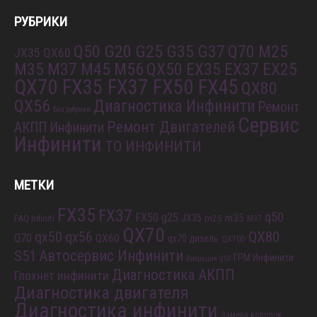
РУБРИКИ
Q50 G20 G25 G35 G37
Q70 M25
JX35 QX60
M35 M37 M45 M56
QX50 EX35 EX37 EX25
QX70 FX35 FX37 FX50 FX45
QX80
QX56
Диагностика Инфинити
Ремонт
Без рубрики
Сервис
Ремонт Двигателей
АКПП Инфинити
Инфинити
ТО ИНФИНИТИ
МЕТКИ
FX35
FX37
q50
FX50
g25
m35
JX35
FAQ Infiniti
m25
M37
QX70
QX80
qx56
qx50
Q70
QX60
qx70 дизель
QX70D
S51
Автосервис Инфинити
ГРМ Инфинити
Вибрация Q50
Диагностика АКПП
Глохнет инфинити
Диагностика двигателя