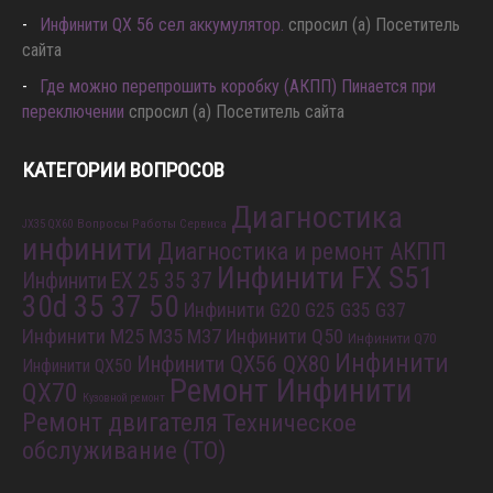
Hа fx35 не работает печка.
спросил (а) Посетитель сайта
Инфинити QX 56 сел аккумулятор.
спросил (а) Посетитель
сайта
Где можно перепрошить коробку (АКПП) Пинается при
переключении
спросил (а) Посетитель сайта
КАТЕГОРИИ ВОПРОСОВ
Диагностика
Вопросы Работы Сервиса
JX35 QX60
инфинити
Диагностика и ремонт АКПП
Инфинити FX S51
Инфинити EX 25 35 37
30d 35 37 50
Инфинити G20 G25 G35 G37
Инфинити M25 M35 M37
Инфинити Q50
Инфинити Q70
Инфинити
Инфинити QX56 QX80
Инфинити QX50
Ремонт Инфинити
QX70
Кузовной ремонт
Ремонт двигателя
Техническое
обслуживание (ТО)