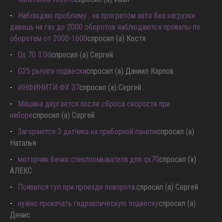
Капиталка vk56vd
спросил (а) Иван
Наблюдаю проблему , на прогретом авто без нагрузки
давишь на газ до 2000 оборотов наблюдаются провалы по
оборотам от 2000-1600
спросил (а) Костя
Qx 70 3.0d
спросил (а) Сергей
G25 рычаги подвески
спросил (а) Даниил Карпов
ИНФИНИТИ ФХ 37
спросил (а) Сергей
Машина дёргается после сброса скорости при
наборе
спросил (а) Сергей
Загораются 3 датчика на приборной панели
спросил (а)
Наталья
моторчик бачка стеклоомывателя для qx70
спросил (а)
АЛЕКС
Появился гул при проезде поворота.
спросил (а) Сергей
нужно прокачать гидравлическую подвеску
спросил (а)