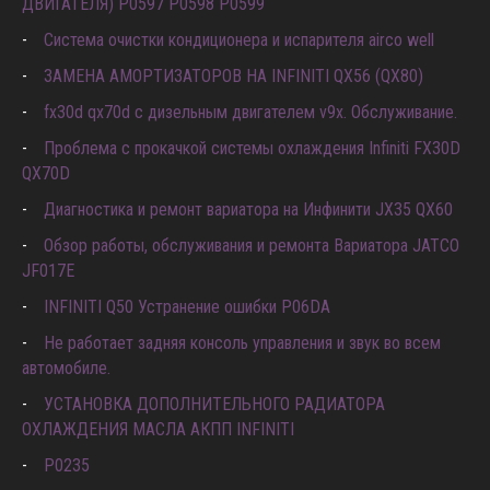
ДВИГАТЕЛЯ) P0597 P0598 P0599
Система очистки кондиционера и испарителя airco well
ЗАМЕНА АМОРТИЗАТОРОВ НА INFINITI QX56 (QX80)
fx30d qx70d с дизельным двигателем v9x. Обслуживание.
Проблема с прокачкой системы охлаждения Infiniti FX30D
QX70D
Диагностика и ремонт вариатора на Инфинити JX35 QX60
Обзор работы, обслуживания и ремонта Вариатора JATCO
JF017E
INFINITI Q50 Устранение ошибки P06DA
Не работает задняя консоль управления и звук во всем
автомобиле.
УСТАНОВКА ДОПОЛНИТЕЛЬНОГО РАДИАТОРА
ОХЛАЖДЕНИЯ МАСЛА АКПП INFINITI
P0235