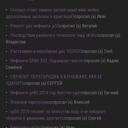
ВОПРОСЫ ДИАГНОСТИКИ И СЕРВИСА ИНФИНИТИ
Сколько стоит замена свечей зажигания, мойка
дроссельных заслонок и адаптация?
спросил (а) Иван
Ремонт двс инфинити jx55
спросил (а) Виталий
Последствия разбитого толкателя тнвд vk56vd
спросил (а)
Владислав
Растачиваю и перебираю двс VQ35DE
спросил (а) Глеб
Инфинити QX80 Z62. Поджирает масло.
спросил (а) Вадим
Семёнов
СКРИПИТ ПЕРЕГОРОДКА В БЕНЗОБАКЕ, КАК ЕЁ
УДАЛИТЬ
спросил (а) СЕРГЕЙ
Инфинити qx80 2014 год Жестко едет
спросил (а) Евгений
Отказали парктроники
спросил (а) Алексей
qx50 2019 глохнет на холостом ходу и не набирает
обороты в движении, дергается
спросил (а) Сергей