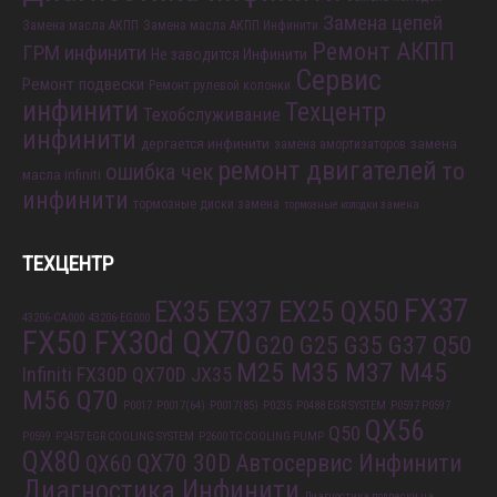
Диагностика инфинити
Замена колодок
Замена цепей
Замена масла АКПП
Замена масла АКПП Инфинити
Ремонт АКПП
ГРМ инфинити
Не заводится Инфинити
Сервис
Ремонт подвески
Ремонт рулевой колонки
инфинити
Техцентр
Техобслуживание
инфинити
дергается инфинити
замена
замена амортизаторов
ремонт двигателей
то
ошибка чек
масла infiniti
инфинити
тормозные диски замена
тормозные колодки замена
ТЕХЦЕНТР
FX37
EX35 EX37 EX25 QX50
43206-CA000
43206-EG000
FX50 FX30d QX70
G20 G25 G35 G37 Q50
M25 M35 M37 M45
Infiniti FX30D QX70D
JX35
M56 Q70
P0017
P0017(64)
P0017(85)
P0235
P0488 EGR SYSTEM
P0597 P0597
QX56
Q50
P0599
P2457 EGR COOLING SYSTEM
P2600 TC COOLING PUMP
QX80
QX70 30D
Автосервис Инфинити
QX60