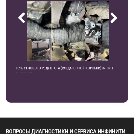
ТЕЧЬ УГЛОВОГО РЕДУКТОРА (РАЗДАТОЧНОЙ КОРОБКИ) INFINITI
УВЕЛИЧ
QX60/JX35
АВТОМО