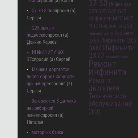
1600
спросил (а) Костя
37 50
Инфинити
Qx 70 3.0d
спросил (а)
G20 G25 G35 G37
Сергей
Инфинити M25 M35
M37
Инфинити Q50
G25 рычаги
Инфинити
Инфинити Q70
подвески
спросил (а)
Инфинити QX5
QX50
Даниил Карпов
Инфинити
QX80
ИНФИНИТИ ФХ
QX70
Кузовной ремонт
37
спросил (а) Сергей
Ремонт
Машина дёргается
Инфинити
после сброса скорости
Ремонт
при наборе
спросил (а)
двигателя
Сергей
Техническое
Загораются 3 датчика
обслуживание
на приборной
(ТО)
панели
спросил (а)
Наталья
моторчик бачка