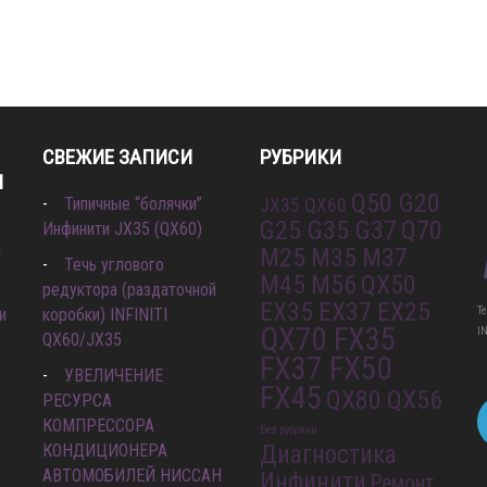
СВЕЖИЕ ЗАПИСИ
РУБРИКИ
И
Q50 G20
Типичные “болячки”
JX35 QX60
G25 G35 G37
Q70
Инфинити JX35 (QX60)
M25 M35 M37
л
Течь углового
M45 M56
QX50
редуктора (раздаточной
EX35 EX37 EX25
Т
и
коробки) INFINITI
QX70 FX35
I
QX60/JX35
FX37 FX50
УВЕЛИЧЕНИЕ
FX45
QX80 QX56
РЕСУРСА
КОМПРЕССОРА
Без рубрики
КОНДИЦИОНЕРА
Диагностика
АВТОМОБИЛЕЙ НИССАН
Инфинити
Ремонт