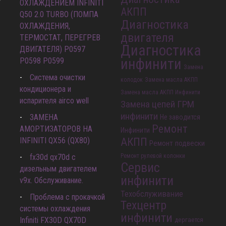
ОХЛАЖДЕНИЕМ INFINITI
АКПП
Q50 2.0 TURBO (ПОМПА
Диагностика
ОХЛАЖДЕНИЯ,
двигателя
ТЕРМОСТАТ, ПЕРЕГРЕВ
Диагностика
ДВИГАТЕЛЯ) P0597
инфинити
P0598 P0599
Замена
Система очистки
колодок
Замена масла АКПП
кондиционера и
Замена масла АКПП Инфинити
испарителя airco well
Замена цепей ГРМ
инфинити
ЗАМЕНА
Не заводится
Ремонт
АМОРТИЗАТОРОВ НА
Инфинити
INFINITI QX56 (QX80)
АКПП
Ремонт подвески
fx30d qx70d с
Ремонт рулевой колонки
Сервис
дизельным двигателем
инфинити
v9x. Обслуживание.
Техобслуживание
Проблема с прокачкой
Техцентр
системы охлаждения
инфинити
Infiniti FX30D QX70D
дергается