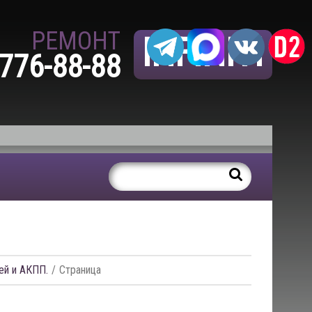
РЕМОНТ
INFINITI
 776-88-88
ей и АКПП.
Страница