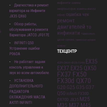
инфинити
замена
Диагностика и ремонт
замена масла
амортизаторов
вариатора на Инфинити
ошибка чек
infiniti
JX35 QX60
ремонт
Обзор работы,
двигателей
то
обслуживания и ремонта
6
инфинити
тормозные
Вариатора JATCO JF017E
диски замена
тормозные колодки
INFINITI Q50
замена
Устранение ошибки
ТЕХЦЕНТР
P06DA
EX35
Не работает задняя
43206-CA000
43206-EG000
EX37 EX25 QX50
консоль управления и
FX37 FX50
звук во всем автомобиле.
FX30d QX70
УСТАНОВКА
ДОПОЛНИТЕЛЬНОГО
G20 G25 G35 G37
РАДИАТОРА
Q50
Infiniti FX30D
ОХЛАЖДЕНИЯ МАСЛА
M25
QX70D
JX35
АКПП INFINITI
M35 M37 M45