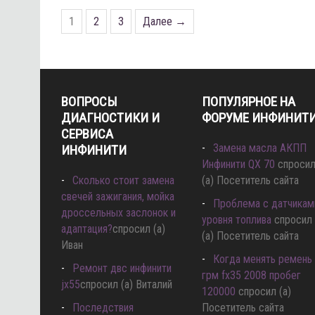
1
2
3
Далее →
ВОПРОСЫ
ПОПУЛЯРНОЕ НА
ДИАГНОСТИКИ И
ФОРУМЕ ИНФИНИТ
СЕРВИСА
Замена масла АКПП
ИНФИНИТИ
Инфинити QX 70
спроси
Сколько стоит замена
(а) Посетитель сайта
свечей зажигания, мойка
Проблема с датчикам
дроссельных заслонок и
уровня топлива
спросил
адаптация?
спросил (а)
(а) Посетитель сайта
Иван
Когда менять ремень
Ремонт двс инфинити
грм fx35 2008 пробег
jx55
спросил (а) Виталий
120000
спросил (а)
Последствия
Посетитель сайта