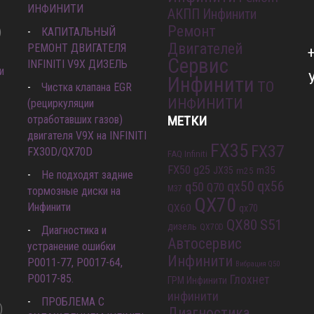
ИНФИНИТИ
АКПП Инфинити
Ремонт
)
КАПИТАЛЬНЫЙ
Двигателей
РЕМОНТ ДВИГАТЕЛЯ
Сервис
INFINITI V9X ДИЗЕЛЬ
и
Инфинити
ТО
Чистка клапана EGR
ИНФИНИТИ
(рециркуляции
отработавших газов)
МЕТКИ
двигателя V9X на INFINITI
FX35
FX37
FX30D/QX70D
FAQ Infiniti
FX50
g25
m35
JX35
m25
Не подходят задние
qx56
q50
qx50
Q70
M37
тормозные диски на
QX70
Инфинити
QX60
qx70
QX80
S51
дизель
QX70D
Диагностика и
Автосервис
устранение ошибки
Инфинити
Р0011-77, P0017-64,
Вибрация Q50
P0017-85.
Глохнет
ГРМ Инфинити
инфинити
ПРОБЛЕМА С
)
Диагностика