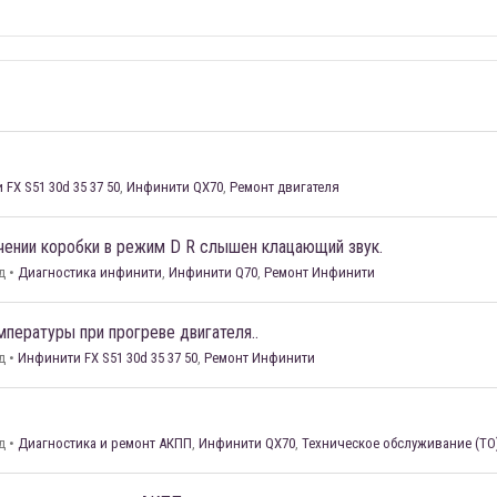
FX S51 30d 35 37 50
,
Инфинити QX70
,
Ремонт двигателя
ении коробки в режим D R слышен клацающий звук.
д
•
Диагностика инфинити
,
Инфинити Q70
,
Ремонт Инфинити
мпературы при прогреве двигателя..
д
•
Инфинити FX S51 30d 35 37 50
,
Ремонт Инфинити
д
•
Диагностика и ремонт АКПП
,
Инфинити QX70
,
Техническое обслуживание (ТО