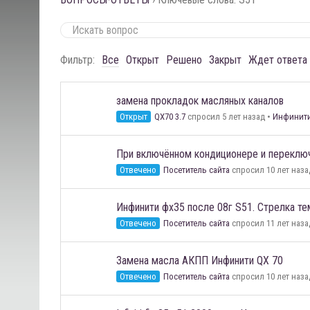
Фильтр:
Все
Открыт
Решено
Закрыт
Ждет ответа
замена прокладок масляных каналов
Открыт
QX70 3.7
спросил 5 лет назад
•
Инфинити 
При включённом кондиционере и переключ
Отвечено
Посетитель сайта
спросил 10 лет наза
Инфинити фх35 после 08г S51. Стрелка те
Отвечено
Посетитель сайта
спросил 11 лет наза
Замена масла АКПП Инфинити QX 70
Отвечено
Посетитель сайта
спросил 10 лет наза