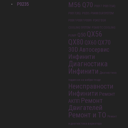
M56 Q70
P0235
P0017
P0017(64)
P0017(85)
P0235
P0488 EGR SYSTEM
P0597 P0597 P0599
P2457 EGR
COOLING SYSTEM
P2600 TC COOLING
QX56
Q50
PUMP
QX80
QX70
QX60
30D
Автосервис
Инфинити
Диагностика
Инфинити
Диагностика
подвески на вибростенде
Неисправности
Инфинити
Ремонт
Ремонт
АКПП
Двигателей
Ремонт и ТО
Ремонт
и диагностика вариатора