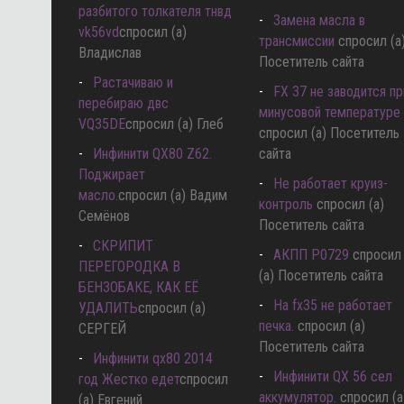
разбитого толкателя тнвд
Замена масла в
vk56vd
спросил (а)
трансмиссии
спросил (а
Владислав
Посетитель сайта
Растачиваю и
FX 37 не заводится пр
перебираю двс
минусовой температуре
VQ35DE
спросил (а) Глеб
спросил (а) Посетитель
Инфинити QX80 Z62.
сайта
Поджирает
Не работает круиз-
масло.
спросил (а) Вадим
контроль
спросил (а)
Семёнов
Посетитель сайта
СКРИПИТ
АКПП P0729
спросил
ПЕРЕГОРОДКА В
(а) Посетитель сайта
БЕНЗОБАКЕ, КАК ЕЁ
Hа fx35 не работает
УДАЛИТЬ
спросил (а)
печка.
спросил (а)
СЕРГЕЙ
Посетитель сайта
Инфинити qx80 2014
Инфинити QX 56 сел
год Жестко едет
спросил
аккумулятор.
спросил (а
(а) Евгений