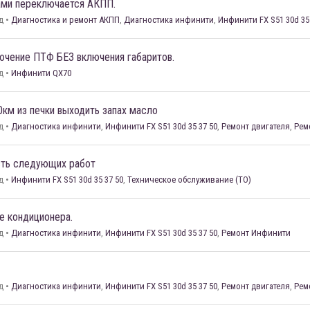
ывками переключается АКПП.
д
•
Диагностика и ремонт АКПП
,
Диагностика инфинити
,
Инфинити FX S51 30d 35
ючение ПТФ БЕЗ включения габаритов.
д
•
Инфинити QX70
0км из печки выходить запах масло
д
•
Диагностика инфинити
,
Инфинити FX S51 30d 35 37 50
,
Ремонт двигателя
,
Рем
сть следующих работ
д
•
Инфинити FX S51 30d 35 37 50
,
Техническое обслуживание (ТО)
е кондиционера.
д
•
Диагностика инфинити
,
Инфинити FX S51 30d 35 37 50
,
Ремонт Инфинити
д
•
Диагностика инфинити
,
Инфинити FX S51 30d 35 37 50
,
Ремонт двигателя
,
Рем