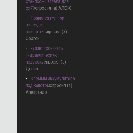
стеклоомывателя для
qx70
спросил (а) АЛЕКС
Появился гул при
проезде
поворота.
спросил (а)
Сергей
нужно прокачать
гидравлическую
подвеску
спросил (а)
Денис
Клеммы аккумулятора
под капотом
спросил (а)
Александр