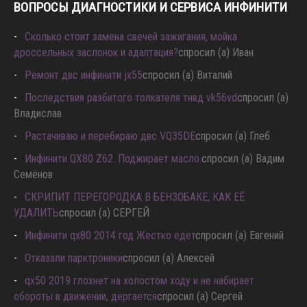
ВОПРОСЫ ДИАГНОСТИКИ И СЕРВИСА ИНФИНИТИ
Сколько стоит замена свечей зажигания, мойка
дроссельных заслонок и адаптация?
спросил (а) Иван
Ремонт двс инфинити jx55
спросил (а) Виталий
Последствия разбитого толкателя тнвд vk56vd
спросил (а)
Владислав
Растачиваю и перебираю двс VQ35DE
спросил (а) Глеб
Инфинити QX80 Z62. Поджирает масло.
спросил (а) Вадим
Семёнов
СКРИПИТ ПЕРЕГОРОДКА В БЕНЗОБАКЕ, КАК ЕЁ
УДАЛИТЬ
спросил (а) СЕРГЕЙ
Инфинити qx80 2014 год Жестко едет
спросил (а) Евгений
Отказали парктроники
спросил (а) Алексей
qx50 2019 глохнет на холостом ходу и не набирает