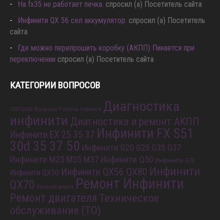
Hа fx35 не работает печка.
спросил (а) Посетитель сайта
Инфинити QX 56 сел аккумулятор.
спросил (а) Посетитель
сайта
Где можно перепрошить коробку (АКПП) Пинается при
переключении
спросил (а) Посетитель сайта
КАТЕГОРИИ ВОПРОСОВ
Диагностика
Вопросы Работы Сервиса
JX35 QX60
инфинити
Диагностика и ремонт АКПП
Инфинити FX S51
Инфинити EX 25 35 37
30d 35 37 50
Инфинити G20 G25 G35 G37
Инфинити M25 M35 M37
Инфинити Q50
Инфинити Q70
Инфинити
Инфинити QX56 QX80
Инфинити QX50
Ремонт Инфинити
QX70
Кузовной ремонт
Ремонт двигателя
Техническое
обслуживание (ТО)