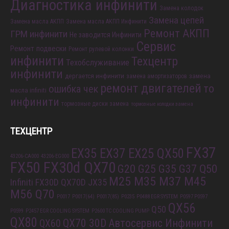
Диагностика двигателя
Диагностика инфинити
Замена колодок
Замена цепей
Замена масла АКПП
Замена масла АКПП Инфинити
Ремонт АКПП
ГРМ инфинити
Не заводится Инфинити
Сервис
Ремонт подвески
Ремонт рулевой колонки
инфинити
Техцентр
Техобслуживание
инфинити
дергается инфинити
замена
замена амортизаторов
ремонт двигателей
то
ошибка чек
масла infiniti
инфинити
тормозные диски замена
тормозные колодки замена
ТЕХЦЕНТР
FX37
EX35 EX37 EX25 QX50
43206-CA000
43206-EG000
FX50 FX30d QX70
G20 G25 G35 G37 Q50
M25 M35 M37 M45
Infiniti FX30D QX70D
JX35
M56 Q70
P0017
P0017(64)
P0017(85)
P0235
P0488 EGR SYSTEM
P0597 P0597
QX56
Q50
P0599
P2457 EGR COOLING SYSTEM
P2600 TC COOLING PUMP