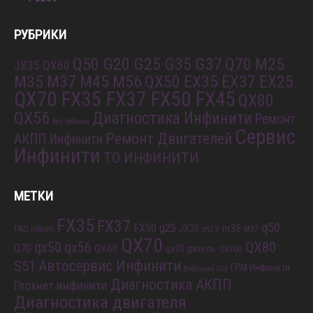
P0235
РУБРИКИ
Q50 G20 G25 G35 G37
Q70 M25
JX35 QX60
M35 M37 M45 M56
QX50 EX35 EX37 EX25
QX70 FX35 FX37 FX50 FX45
QX80
QX56
Диагностика Инфинити
Ремонт
Без рубрики
Сервис
Ремонт Двигателей
АКПП Инфинити
Инфинити
ТО ИНФИНИТИ
МЕТКИ
FX35
FX37
q50
FX50
g25
m35
JX35
FAQ Infiniti
m25
M37
QX70
QX80
qx56
qx50
Q70
QX60
qx70 дизель
QX70D
S51
Автосервис Инфинити
ГРМ Инфинити
Вибрация Q50
Диагностика АКПП
Глохнет инфинити