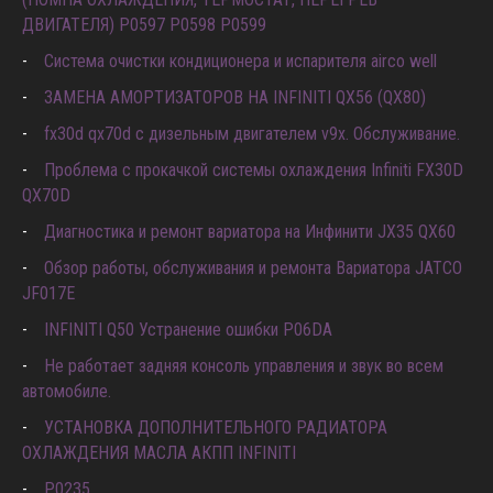
(ПОМПА ОХЛАЖДЕНИЯ, ТЕРМОСТАТ, ПЕРЕГРЕВ
ДВИГАТЕЛЯ) P0597 P0598 P0599
Система очистки кондиционера и испарителя airco well
ЗАМЕНА АМОРТИЗАТОРОВ НА INFINITI QX56 (QX80)
fx30d qx70d с дизельным двигателем v9x. Обслуживание.
Проблема с прокачкой системы охлаждения Infiniti FX30D
QX70D
Диагностика и ремонт вариатора на Инфинити JX35 QX60
Обзор работы, обслуживания и ремонта Вариатора JATCO
JF017E
INFINITI Q50 Устранение ошибки P06DA
Не работает задняя консоль управления и звук во всем
автомобиле.
УСТАНОВКА ДОПОЛНИТЕЛЬНОГО РАДИАТОРА
ОХЛАЖДЕНИЯ МАСЛА АКПП INFINITI