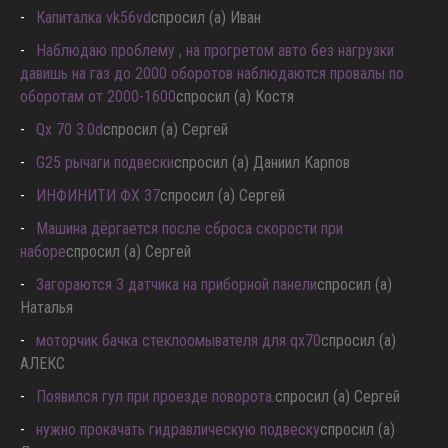
обороты в движении, дергается
спросил (а) Сергей
Капиталка vk56vd
спросил (а) Иван
Наблюдаю проблему , на прогретом авто без нагрузки
давишь на газ до 2000 оборотов наблюдаются провалы по
оборотам от 2000-1600
спросил (а) Костя
Qx 70 3.0d
спросил (а) Сергей
G25 рычаги подвески
спросил (а) Даниил Карпов
ИНФИНИТИ ФХ 37
спросил (а) Сергей
Машина дёргается после сброса скорости при
наборе
спросил (а) Сергей
Загораются 3 датчика на приборной панели
спросил (а)
Наталья
моторчик бачка стеклоомывателя для qx70
спросил (а)
АЛЕКС
Появился гул при проезде поворота.
спросил (а) Сергей
нужно прокачать гидравлическую подвеску
спросил (а)