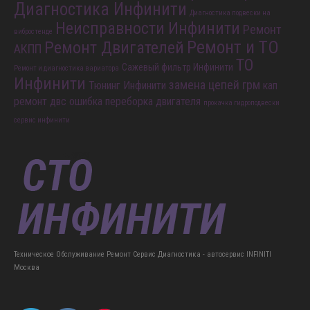
QX80
QX70 30D
Автосервис Инфинити
QX60
Диагностика Инфинити
Диагностика подвески на
Неисправности Инфинити
Ремонт
вибростенде
Ремонт и ТО
Ремонт Двигателей
АКПП
ТО
Сажевый фильтр Инфинити
Ремонт и диагностика вариатора
Инфинити
замена цепей грм
Тюнинг Инфинити
кап
ремонт двс
ошибка
переборка двигателя
прокачка гидроподвески
сервис инфинити
Техническое Обслуживание Ремонт Сервис Диагностика - автосервис INFINITI
Москва