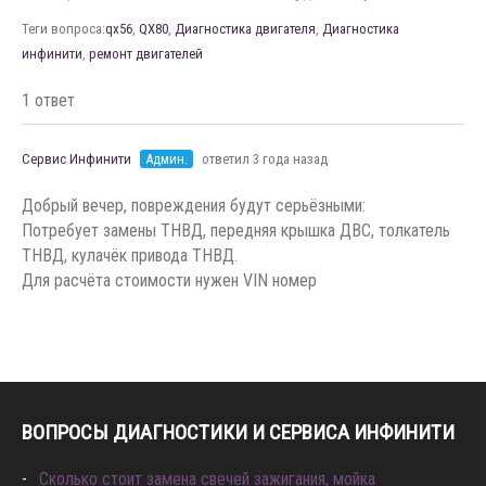
Теги вопроса:
qx56
,
QX80
,
Диагностика двигателя
,
Диагностика
инфинити
,
ремонт двигателей
1 ответ
Сервис Инфинити
Админ.
ответил 3 года назад
Добрый вечер, повреждения будут серьëзными:
Потребует замены ТНВД, передняя крышка ДВС, толкатель
ТНВД, кулачëк привода ТНВД.
Для расчëта стоимости нужен VIN номер
ВОПРОСЫ ДИАГНОСТИКИ И СЕРВИСА ИНФИНИТИ
Сколько стоит замена свечей зажигания, мойка