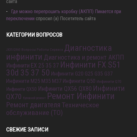
сайта
Где можно перепрошить коробку (АКПП) Пинается при
переключении
спросил (а) Посетитель сайта
КАТЕГОРИИ ВОПРОСОВ
Диагностика
Вопросы Работы Сервиса
JX35 QX60
инфинити
Диагностика и ремонт АКПП
Инфинити FX S51
Инфинити EX 25 35 37
30d 35 37 50
Инфинити G20 G25 G35 G37
Инфинити M25 M35 M37
Инфинити Q50
Инфинити Q70
Инфинити
Инфинити QX56 QX80
Инфинити QX50
Ремонт Инфинити
QX70
Кузовной ремонт
Ремонт двигателя
Техническое
обслуживание (ТО)
СВЕЖИЕ ЗАПИСИ