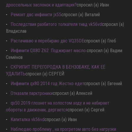
дроссельных заслонок и адаптация?
спросил (а) Иван
Ремонт двс инфинити jx55
спросил (а) Виталий
Последствия разбитого толкателя тнвд vk56vd
спросил (а)
Владислав
Растачиваю и перебираю двс VQ35DE
спросил (а) Глеб
Инфинити QX80 Z62. Поджирает масло.
спросил (а) Вадим
Семёнов
СКРИПИТ ПЕРЕГОРОДКА В БЕНЗОБАКЕ, КАК ЕЁ
УДАЛИТЬ
спросил (а) СЕРГЕЙ
Инфинити qx80 2014 год Жестко едет
спросил (а) Евгений
Отказали парктроники
спросил (а) Алексей
qx50 2019 глохнет на холостом ходу и не набирает
обороты в движении, дергается
спросил (а) Сергей
Капиталка vk56vd
спросил (а) Иван
Наблюдаю проблему , на прогретом авто без нагрузки