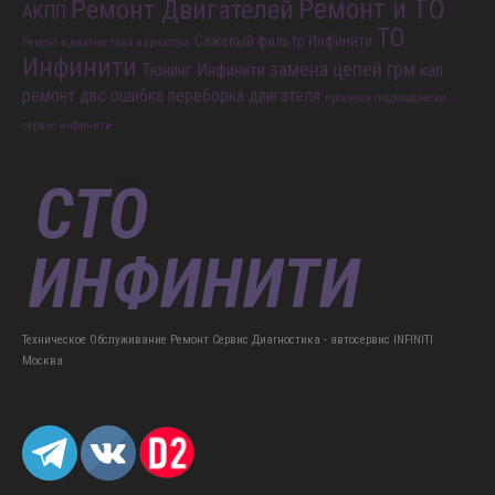
Ремонт и ТО
Ремонт Двигателей
АКПП
ТО
Сажевый фильтр Инфинити
Ремонт и диагностика вариатора
Инфинити
замена цепей грм
Тюнинг Инфинити
кап
ремонт двс
ошибка
переборка двигателя
прокачка гидроподвески
сервис инфинити
Техническое Обслуживание Ремонт Сервис Диагностика - автосервис INFINITI
Москва