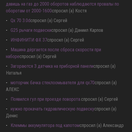
давишь на газ до 2000 оборотов наблюдаются провалы по
оборотам от 2000-1600
спросил (а) Костя
Qx 70 3.0d
спросил (а) Сергей
G25 рычаги подвески
спросил (а) Даниил Карпов
ИНФИНИТИ ФХ 37
спросил (а) Сергей
Машина дёргается после сброса скорости при
наборе
спросил (а) Сергей
Загораются 3 датчика на приборной панели
спросил (а)
Наталья
моторчик бачка стеклоомывателя для qx70
спросил (а)
АЛЕКС
Появился гул при проезде поворота.
спросил (а) Сергей
нужно прокачать гидравлическую подвеску
спросил (а)
Денис
Клеммы аккумулятора под капотом
спросил (а) Александр