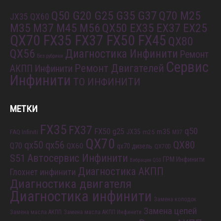
Q50 G20 G25 G35 G37
Q70 M25
JX35 QX60
M35 M37 M45 M56
QX50 EX35 EX37 EX25
QX70 FX35 FX37 FX50 FX45
QX80
QX56
Диагностика Инфинити
Ремонт
Без рубрики
Сервис
Ремонт Двигателей
АКПП Инфинити
Инфинити
ТО ИНФИНИТИ
МЕТКИ
FX35
FX37
q50
FX50
g25
m35
JX35
FAQ Infiniti
m25
M37
QX70
QX80
qx56
qx50
Q70
QX60
qx70 дизель
QX70D
S51
Автосервис Инфинити
ГРМ Инфинити
Вибрация Q50
Диагностика АКПП
Глохнет инфинити
Диагностика двигателя
Диагностика инфинити
Замена колодок
Замена цепей
Замена масла АКПП
Замена масла АКПП Инфинити