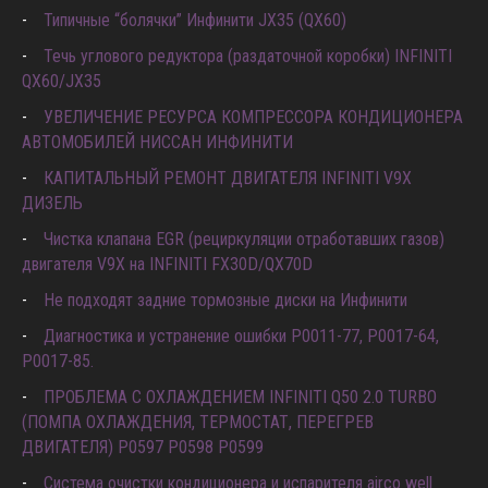
Типичные “болячки” Инфинити JX35 (QX60)
Течь углового редуктора (раздаточной коробки) INFINITI
QX60/JX35
УВЕЛИЧЕНИЕ РЕСУРСА КОМПРЕССОРА КОНДИЦИОНЕРА
АВТОМОБИЛЕЙ НИССАН ИНФИНИТИ
КАПИТАЛЬНЫЙ РЕМОНТ ДВИГАТЕЛЯ INFINITI V9X
ДИЗЕЛЬ
Чистка клапана EGR (рециркуляции отработавших газов)
двигателя V9X на INFINITI FX30D/QX70D
Не подходят задние тормозные диски на Инфинити
Диагностика и устранение ошибки Р0011-77, P0017-64,
P0017-85.
ПРОБЛЕМА С ОХЛАЖДЕНИЕМ INFINITI Q50 2.0 TURBO
(ПОМПА ОХЛАЖДЕНИЯ, ТЕРМОСТАТ, ПЕРЕГРЕВ
ДВИГАТЕЛЯ) P0597 P0598 P0599
Система очистки кондиционера и испарителя airco well