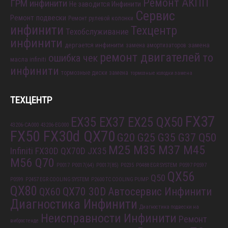
Ремонт АКПП
ГРМ инфинити
Не заводится Инфинити
Сервис
Ремонт подвески
Ремонт рулевой колонки
инфинити
Техцентр
Техобслуживание
инфинити
дергается инфинити
замена
замена амортизаторов
ремонт двигателей
то
ошибка чек
масла infiniti
инфинити
тормозные диски замена
тормозные колодки замена
ТЕХЦЕНТР
FX37
EX35 EX37 EX25 QX50
43206-CA000
43206-EG000
FX50 FX30d QX70
G20 G25 G35 G37 Q50
M25 M35 M37 M45
Infiniti FX30D QX70D
JX35
M56 Q70
P0017
P0017(64)
P0017(85)
P0235
P0488 EGR SYSTEM
P0597 P0597
QX56
Q50
P0599
P2457 EGR COOLING SYSTEM
P2600 TC COOLING PUMP
QX80
QX70 30D
Автосервис Инфинити
QX60
Диагностика Инфинити
Диагностика подвески на
Неисправности Инфинити
Ремонт
вибростенде