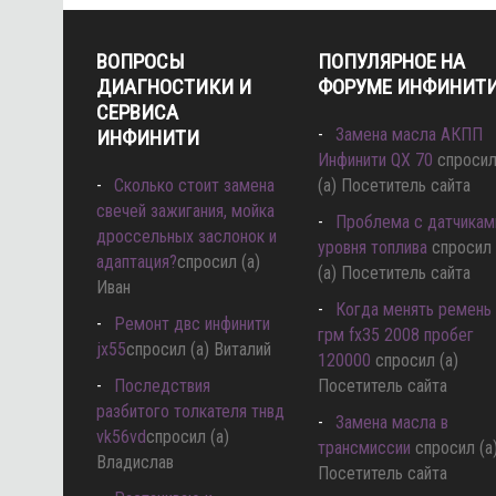
ВОПРОСЫ
ПОПУЛЯРНОЕ НА
ДИАГНОСТИКИ И
ФОРУМЕ ИНФИНИТ
СЕРВИСА
Замена масла АКПП
ИНФИНИТИ
Инфинити QX 70
спроси
Сколько стоит замена
(а) Посетитель сайта
свечей зажигания, мойка
Проблема с датчикам
дроссельных заслонок и
уровня топлива
спросил
адаптация?
спросил (а)
(а) Посетитель сайта
Иван
Когда менять ремень
Ремонт двс инфинити
грм fx35 2008 пробег
jx55
спросил (а) Виталий
120000
спросил (а)
Последствия
Посетитель сайта
разбитого толкателя тнвд
Замена масла в
vk56vd
спросил (а)
трансмиссии
спросил (а
Владислав
Посетитель сайта