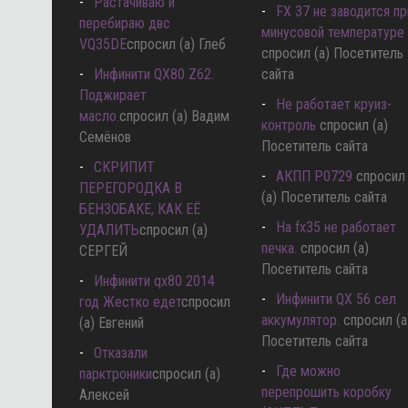
Растачиваю и
FX 37 не заводится пр
перебираю двс
минусовой температуре
VQ35DE
спросил (а) Глеб
спросил (а) Посетитель
Инфинити QX80 Z62.
сайта
Поджирает
Не работает круиз-
масло.
спросил (а) Вадим
контроль
спросил (а)
Семёнов
Посетитель сайта
СКРИПИТ
АКПП P0729
спросил
ПЕРЕГОРОДКА В
(а) Посетитель сайта
БЕНЗОБАКЕ, КАК ЕЁ
Hа fx35 не работает
УДАЛИТЬ
спросил (а)
печка.
спросил (а)
СЕРГЕЙ
Посетитель сайта
Инфинити qx80 2014
Инфинити QX 56 сел
год Жестко едет
спросил
аккумулятор.
спросил (а
(а) Евгений
Посетитель сайта
Отказали
Где можно
парктроники
спросил (а)
перепрошить коробку
Алексей