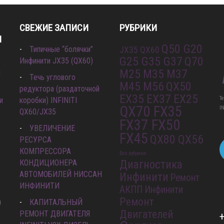
СВЕЖИЕ ЗАПИСИ
РУБРИКИ
И
Q50 G20
Типичные “болячки”
JX35 QX60
G25 G35 G37
Q70
Инфинити JX35 (QX60)
M25 M35 M37
л
Течь углового
M45 M56
QX50
редуктора (раздаточной
EX35 EX37 EX25
Т
и
коробки) INFINITI
QX70 FX35
I
QX60/JX35
FX37 FX50
УВЕЛИЧЕНИЕ
FX45
QX80 QX56
РЕСУРСА
КОМПРЕССОРА
Без рубрики
КОНДИЦИОНЕРА
Диагностика
АВТОМОБИЛЕЙ НИССАН
Инфинити
Ремонт
ИНФИНИТИ
АКПП Инфинити
Ремонт
)
КАПИТАЛЬНЫЙ
Двигателей
РЕМОНТ ДВИГАТЕЛЯ