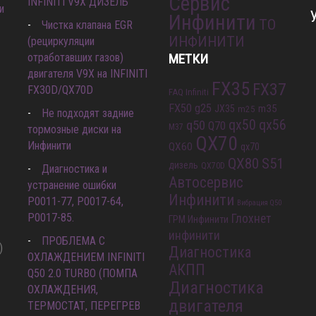
Сервис
INFINITI V9X ДИЗЕЛЬ
и
Инфинити
ТО
Чистка клапана EGR
ИНФИНИТИ
(рециркуляции
отработавших газов)
МЕТКИ
двигателя V9X на INFINITI
FX35
FX37
FX30D/QX70D
FAQ Infiniti
FX50
g25
m35
JX35
m25
Не подходят задние
qx56
q50
qx50
Q70
M37
тормозные диски на
QX70
Инфинити
QX60
qx70
QX80
S51
дизель
QX70D
Диагностика и
Автосервис
устранение ошибки
Инфинити
Р0011-77, P0017-64,
Вибрация Q50
P0017-85.
Глохнет
ГРМ Инфинити
инфинити
ПРОБЛЕМА С
)
Диагностика
ОХЛАЖДЕНИЕМ INFINITI
АКПП
Q50 2.0 TURBO (ПОМПА
Диагностика
ОХЛАЖДЕНИЯ,
двигателя
ТЕРМОСТАТ, ПЕРЕГРЕВ