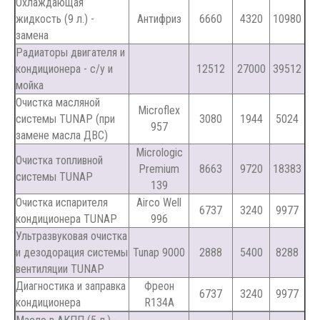
Охлаждающая
жидкость (9 л.) -
Антифриз
6660
4320
10980
замена
Радиаторы двигателя и
кондиционера - с/у и
12512
27000
39512
мойка
Очистка масляной
Microflex
системы TUNAP (при
3080
1944
5024
957
замене масла ДВС)
Micrologic
Очистка топливной
Premium
8663
9720
18383
системы TUNAP
139
Очистка испарителя
Airco Well
6737
3240
9977
кондиционера TUNAP
996
Ультразвуковая очистка
и дезодорация системы
Tunap 9000
2888
5400
8288
вентиляции TUNAP
Диагностика и заправка
Фреон
6737
3240
9977
кондиционера
R134A