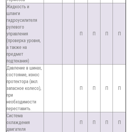
Жидкость и
шланги
гидроусилителя
рулевого
управления
П
П
П
П
(проверка уровня,
а также на
предмет
подтекания)
Давление в шинах,
состояние, износ
протектора (вкл.
запасное колесо),
П
П
П
П
при
необходимости
переставить.
Система
охлаждения
П
П
П
П
двигателя