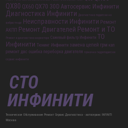
QX80
QX70 30D
Автосервис Инфинити
QX60
Диагностика Инфинити
Диагностика подвески на
Неисправности Инфинити
Ремонт
вибростенде
Ремонт и ТО
Ремонт Двигателей
АКПП
ТО
Сажевый фильтр Инфинити
Ремонт и диагностика вариатора
Инфинити
замена цепей грм
Тюнинг Инфинити
кап
ремонт двс
ошибка
переборка двигателя
прокачка гидроподвески
сервис инфинити
Техническое Обслуживание Ремонт Сервис Диагностика - автосервис INFINITI
Москва