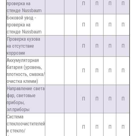
проверка на
П
П
П
П
стенде Nussbaum
Боковой увод -
проверка на
П
П
П
П
стенде Nussbaum
Проверка кузова
на отсутствие
П
П
П
П
коррозии
Аккумуляторная
батарея (уровень,
П
П
П
П
плотность, смазка/
очистка клемм)
Направление света
фар, световые
П
П
П
П
приборы,
эл.приборы
Система
стеклоочистителей
П
П
П
П
и стекло/