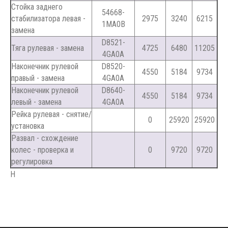
Стойка заднего
54668-
стабилизатора левая -
2975
3240
6215
1MA0B
замена
D8521-
Тяга рулевая - замена
4725
6480
11205
4GA0A
Наконечник рулевой
D8520-
4550
5184
9734
правый - замена
4GA0A
Наконечник рулевой
D8640-
4550
5184
9734
левый - замена
4GA0A
Рейка рулевая - снятие/
0
25920
25920
установка
Развал - схождение
колес - проверка и
0
9720
9720
регулировка
Н