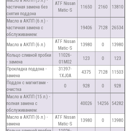
Масло в АКПП (5 л.) -
ATF Nissan
частичная замена без
11650
2160
13810
Matic-S
снятия поддона
Масло в АКПП (6 л.) -
частичная замена с
19406
7128
26534
обслуживанием:
ATF Nissan
Масло в АКПП (6 л.)
13980
0
13980
Matic-S
Кольцо сливной пробки
11026-
123
0
123
- замена
01M02
Прокладка поддона -
31397-
4375
7128
11503
замена
1XJ0A
Поддон с магнитами -
0
928
0
928
очистка
Масло в АКПП (15 л.) -
полная замена с
40026
14256
54282
обслуживанием:
Масло в АКПП (6 л.) -
ATF Nissan
13980
0
13980
замена
Matic-S
Кольцо сливной пробки
11026-