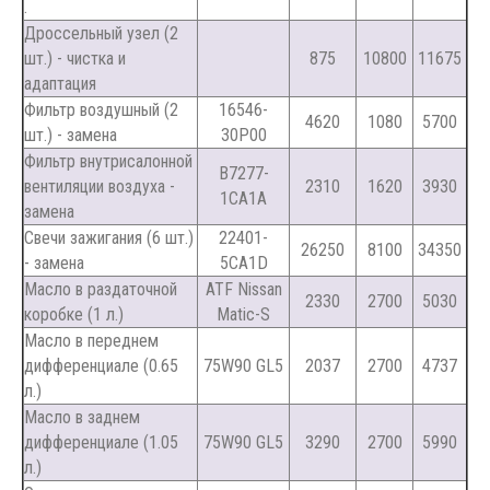
.
Дроссельный узел (2
шт.) - чистка и
875
10800
11675
адаптация
Фильтр воздушный (2
16546-
4620
1080
5700
шт.) - замена
30P00
Фильтр внутрисалонной
B7277-
вентиляции воздуха -
2310
1620
3930
1CA1A
замена
Свечи зажигания (6 шт.)
22401-
26250
8100
34350
- замена
5CA1D
Масло в раздаточной
ATF Nissan
2330
2700
5030
коробке (1 л.)
Matic-S
Масло в переднем
дифференциале (0.65
75W90 GL5
2037
2700
4737
л.)
Масло в заднем
дифференциале (1.05
75W90 GL5
3290
2700
5990
л.)