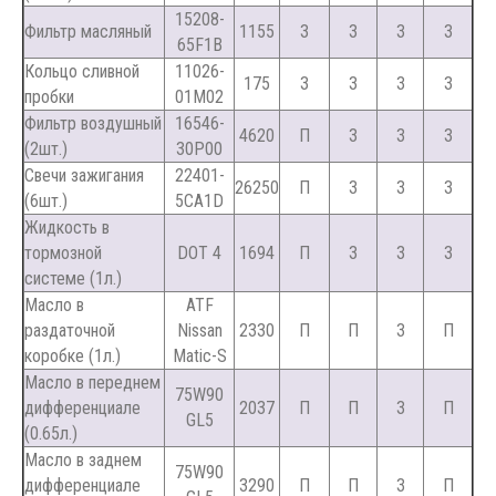
15208-
Фильтр масляный
1155
З
З
З
З
65F1B
Кольцо сливной
11026-
175
З
З
З
З
пробки
01M02
Фильтр воздушный
16546-
4620
П
З
З
З
(2шт.)
30P00
Свечи зажигания
22401-
26250
П
З
З
З
(6шт.)
5CA1D
Жидкость в
тормозной
DOT 4
1694
П
З
З
З
системе (1л.)
Масло в
ATF
раздаточной
Nissan
2330
П
П
З
П
коробке (1л.)
Matic-S
Масло в переднем
75W90
дифференциале
2037
П
П
З
П
GL5
(0.65л.)
Масло в заднем
75W90
дифференциале
3290
П
П
З
П