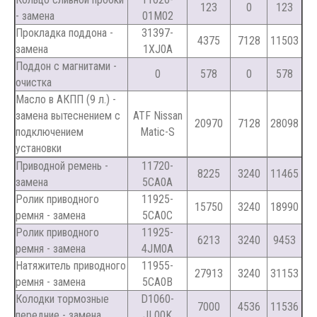
123
0
123
- замена
01M02
Прокладка поддона -
31397-
4375
7128
11503
замена
1XJ0A
Поддон с магнитами -
0
578
0
578
очистка
Масло в АКПП (9 л.) -
замена вытеснением с
ATF Nissan
20970
7128
28098
подключением
Matic-S
установки
Приводной ремень -
11720-
8225
3240
11465
замена
5CA0A
Ролик приводного
11925-
15750
3240
18990
ремня - замена
5CA0C
Ролик приводного
11925-
6213
3240
9453
ремня - замена
4JM0A
Натяжитель приводного
11955-
27913
3240
31153
ремня - замена
5CA0B
Колодки тормозные
D1060-
7000
4536
11536
передние - замена
JL00K