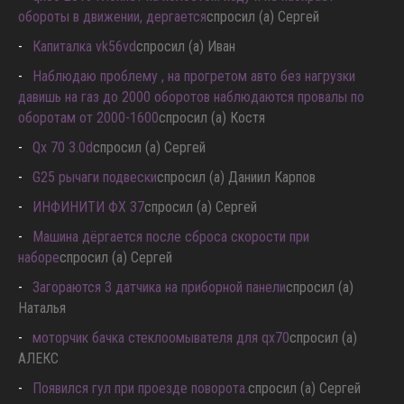
обороты в движении, дергается
спросил (а) Сергей
Капиталка vk56vd
спросил (а) Иван
Наблюдаю проблему , на прогретом авто без нагрузки
давишь на газ до 2000 оборотов наблюдаются провалы по
оборотам от 2000-1600
спросил (а) Костя
Qx 70 3.0d
спросил (а) Сергей
G25 рычаги подвески
спросил (а) Даниил Карпов
ИНФИНИТИ ФХ 37
спросил (а) Сергей
Машина дёргается после сброса скорости при
наборе
спросил (а) Сергей
Загораются 3 датчика на приборной панели
спросил (а)
Наталья
моторчик бачка стеклоомывателя для qx70
спросил (а)
АЛЕКС
Появился гул при проезде поворота.
спросил (а) Сергей