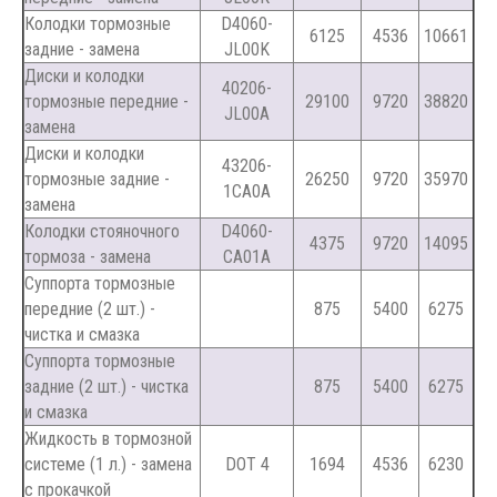
Колодки тормозные
D4060-
6125
4536
10661
задние - замена
JL00K
Диски и колодки
40206-
тормозные передние -
29100
9720
38820
JL00A
замена
Диски и колодки
43206-
тормозные задние -
26250
9720
35970
1CA0A
замена
Колодки стояночного
D4060-
4375
9720
14095
тормоза - замена
CA01A
Суппорта тормозные
передние (2 шт.) -
875
5400
6275
чистка и смазка
Суппорта тормозные
задние (2 шт.) - чистка
875
5400
6275
и смазка
Жидкость в тормозной
системе (1 л.) - замена
DOT 4
1694
4536
6230
с прокачкой