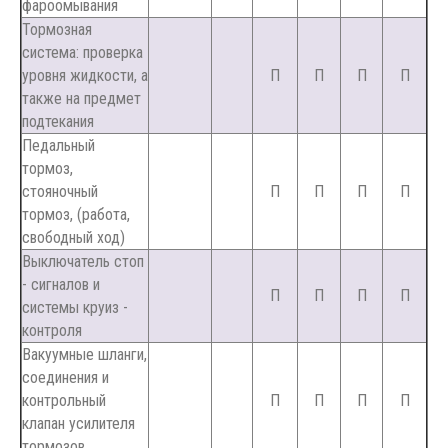
фароомывания
Тормозная
система: проверка
уровня жидкости, а
П
П
П
П
также на предмет
подтекания
Педальный
тормоз,
стояночный
П
П
П
П
тормоз, (работа,
свободный ход)
Выключатель стоп
- сигналов и
П
П
П
П
системы круиз -
контроля
Вакуумные шланги,
соединения и
контрольный
П
П
П
П
клапан усилителя
тормозов