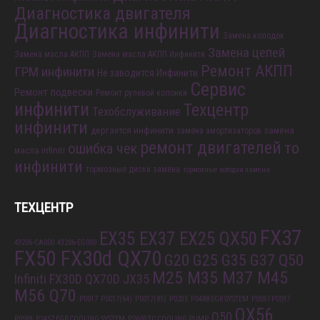
Диагностика двигателя
Диагностика инфинити
Замена колодок
Замена цепей
Замена масла АКПП
Замена масла АКПП Инфинити
Ремонт АКПП
ГРМ инфинити
Не заводится Инфинити
Сервис
Ремонт подвески
Ремонт рулевой колонки
инфинити
Техцентр
Техобслуживание
инфинити
дергается инфинити
замена
замена амортизаторов
ремонт двигателей
то
ошибка чек
масла infiniti
инфинити
тормозные диски замена
тормозные колодки замена
ТЕХЦЕНТР
FX37
EX35 EX37 EX25 QX50
43206-CA000
43206-EG000
FX50 FX30d QX70
G20 G25 G35 G37 Q50
M25 M35 M37 M45
Infiniti FX30D QX70D
JX35
M56 Q70
P0017
P0017(64)
P0017(85)
P0235
P0488 EGR SYSTEM
P0597 P0597
QX56
Q50
P0599
P2457 EGR COOLING SYSTEM
P2600 TC COOLING PUMP