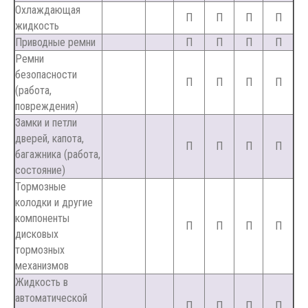
Охлаждающая
П
П
П
П
жидкость
Приводные ремни
П
П
П
П
Ремни
безопасности
П
П
П
П
(работа,
повреждения)
Замки и петли
дверей, капота,
П
П
П
П
багажника (работа,
состояние)
Тормозные
колодки и другие
компоненты
П
П
П
П
дисковых
тормозных
механизмов
Жидкость в
автоматической
П
П
П
П