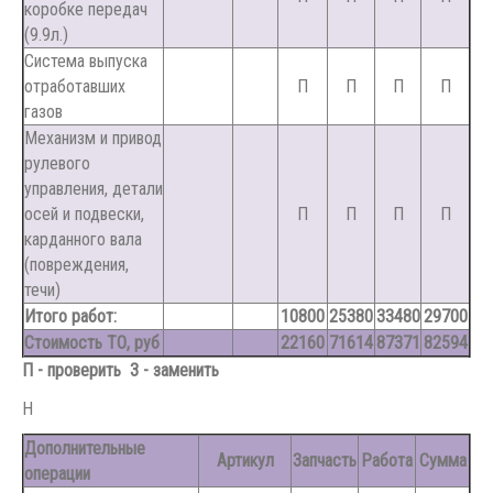
коробке передач
(9.9л.)
Система выпуска
отработавших
П
П
П
П
газов
Механизм и привод
рулевого
управления, детали
осей и подвески,
П
П
П
П
карданного вала
(повреждения,
течи)
Итого работ:
10800
25380
33480
29700
Стоимость ТО, руб
22160
71614
87371
82594
П - проверить З - заменить
Н
Дополнительные
Артикул
Запчасть
Работа
Сумма
операции