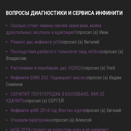
ВОПРОСЫ ДИАГНОСТИКИ И СЕРВИСА ИНФИНИТИ
Сколько стоит замена свечей зажигания, мойка
дроссельных заслонок и адаптация?
спросил (а) Иван
Ремонт двс инфинити jx55
спросил (а) Виталий
Последствия разбитого толкателя тнвд vk56vd
спросил (а)
Владислав
Растачиваю и перебираю двс VQ35DE
спросил (а) Глеб
Инфинити QX80 Z62. Поджирает масло.
спросил (а) Вадим
Семёнов
СКРИПИТ ПЕРЕГОРОДКА В БЕНЗОБАКЕ, КАК ЕЁ
УДАЛИТЬ
спросил (а) СЕРГЕЙ
Инфинити qx80 2014 год Жестко едет
спросил (а) Евгений
Отказали парктроники
спросил (а) Алексей
qx50 2019 глохнет на холостом ходу и не набирает