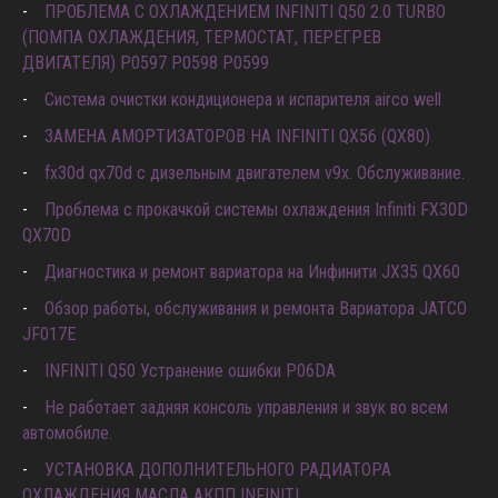
ПРОБЛЕМА С ОХЛАЖДЕНИЕМ INFINITI Q50 2.0 TURBO
(ПОМПА ОХЛАЖДЕНИЯ, ТЕРМОСТАТ, ПЕРЕГРЕВ
ДВИГАТЕЛЯ) P0597 P0598 P0599
Система очистки кондиционера и испарителя airco well
ЗАМЕНА АМОРТИЗАТОРОВ НА INFINITI QX56 (QX80)
fx30d qx70d с дизельным двигателем v9x. Обслуживание.
Проблема с прокачкой системы охлаждения Infiniti FX30D
QX70D
Диагностика и ремонт вариатора на Инфинити JX35 QX60
Обзор работы, обслуживания и ремонта Вариатора JATCO
JF017E
INFINITI Q50 Устранение ошибки P06DA
Не работает задняя консоль управления и звук во всем
автомобиле.
УСТАНОВКА ДОПОЛНИТЕЛЬНОГО РАДИАТОРА
ОХЛАЖДЕНИЯ МАСЛА АКПП INFINITI