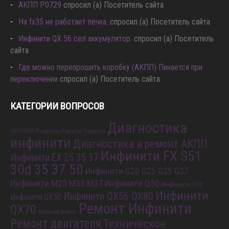
АКПП P0729
спросил (а) Посетитель сайта
Hа fx35 не работает печка.
спросил (а) Посетитель сайта
Инфинити QX 56 сел аккумулятор.
спросил (а) Посетитель
сайта
Где можно перепрошить коробку (АКПП) Пинается при
переключении
спросил (а) Посетитель сайта
КАТЕГОРИИ ВОПРОСОВ
Диагностика
Вопросы Работы Сервиса
JX35 QX60
инфинити
Диагностика и ремонт АКПП
Инфинити FX S51
Инфинити EX 25 35 37
30d 35 37 50
Инфинити G20 G25 G35 G37
Инфинити M25 M35 M37
Инфинити Q50
Инфинити Q70
Инфинити
Инфинити QX56 QX80
Инфинити QX50
Ремонт Инфинити
QX70
Кузовной ремонт
Ремонт двигателя
Техническое