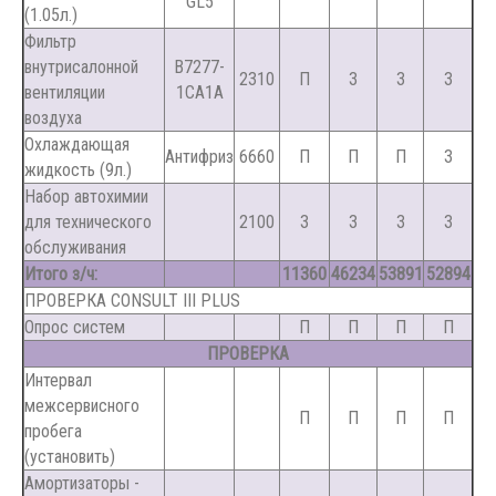
GL5
(1.05л.)
Фильтр
внутрисалонной
B7277-
2310
П
З
З
З
вентиляции
1CA1A
воздуха
Охлаждающая
Антифриз
6660
П
П
П
З
жидкость (9л.)
Набор автохимии
для технического
2100
З
З
З
З
обслуживания
Итого з/ч:
11360
46234
53891
52894
ПРОВЕРКА CONSULT III PLUS
Опрос систем
П
П
П
П
ПРОВЕРКА
Интервал
межсервисного
П
П
П
П
пробега
(установить)
Амортизаторы -