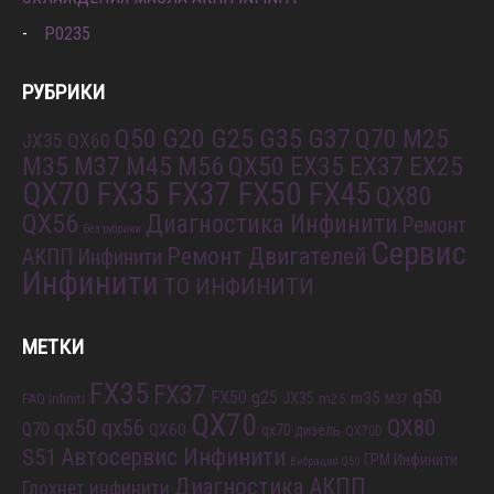
P0235
РУБРИКИ
Q50 G20 G25 G35 G37
Q70 M25
JX35 QX60
M35 M37 M45 M56
QX50 EX35 EX37 EX25
QX70 FX35 FX37 FX50 FX45
QX80
QX56
Диагностика Инфинити
Ремонт
Без рубрики
Сервис
Ремонт Двигателей
АКПП Инфинити
Инфинити
ТО ИНФИНИТИ
МЕТКИ
FX35
FX37
q50
FX50
g25
m35
JX35
FAQ Infiniti
m25
M37
QX70
QX80
qx56
qx50
Q70
QX60
qx70 дизель
QX70D
S51
Автосервис Инфинити
ГРМ Инфинити
Вибрация Q50
Диагностика АКПП
Глохнет инфинити