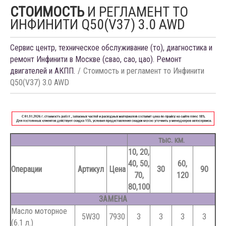
СТОИМОСТЬ
И РЕГЛАМЕНТ ТО
ИНФИНИТИ Q50(V37) 3.0 AWD
Сервис центр, техническое обслуживание (то), диагностика и
ремонт Инфинити в Москве (свао, сао, цао). Ремонт
двигателей и АКПП.
Стоимость и регламент то Инфинити
Q50(V37) 3.0 AWD
тыс. км.
10, 20,
40, 50,
60,
Операции
Артикул
Цена
30
90
70,
120
80,100
ЗАМЕНА
Масло моторное
5W30
7930
З
З
З
З
(6.1 л.)