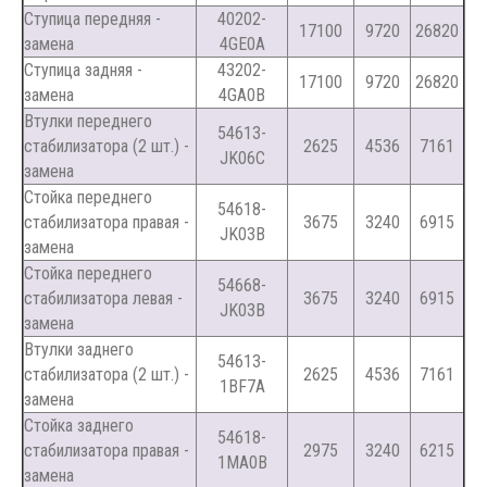
Ступица передняя -
40202-
17100
9720
26820
замена
4GE0A
Ступица задняя -
43202-
17100
9720
26820
замена
4GA0B
Втулки переднего
54613-
стабилизатора (2 шт.) -
2625
4536
7161
JK06C
замена
Стойка переднего
54618-
стабилизатора правая -
3675
3240
6915
JK03B
замена
Стойка переднего
54668-
стабилизатора левая -
3675
3240
6915
JK03B
замена
Втулки заднего
54613-
стабилизатора (2 шт.) -
2625
4536
7161
1BF7A
замена
Стойка заднего
54618-
стабилизатора правая -
2975
3240
6215
1MA0B
замена