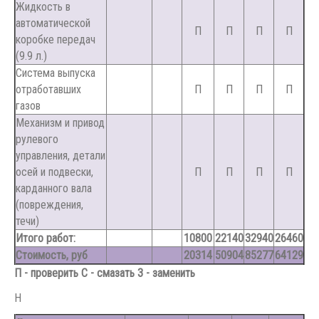
Жидкость в
автоматической
П
П
П
П
коробке передач
(9.9 л.)
Система выпуска
отработавших
П
П
П
П
газов
Механизм и привод
рулевого
управления, детали
осей и подвески,
П
П
П
П
карданного вала
(повреждения,
течи)
Итого работ:
10800
22140
32940
26460
Стоимость, руб
20314
50904
85277
64129
П - проверить С - смазать З - заменить
Н