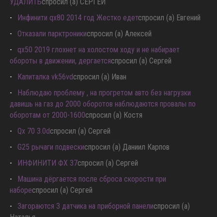
УДАЛИТЬ
спросил (а) СЕРГЕЙ
Инфинити qx80 2014 год Жестко едет
спросил (а) Евгений
Отказали парктроники
спросил (а) Алексей
qx50 2019 глохнет на холостом ходу и не набирает
обороты в движении, дергается
спросил (а) Сергей
Капиталка vk56vd
спросил (а) Иван
Наблюдаю проблему , на прогретом авто без нагрузки
давишь на газ до 2000 оборотов наблюдаются провалы по
оборотам от 2000-1600
спросил (а) Костя
Qx 70 3.0d
спросил (а) Сергей
G25 рычаги подвески
спросил (а) Даниил Карпов
ИНФИНИТИ ФХ 37
спросил (а) Сергей
Машина дёргается после сброса скорости при
наборе
спросил (а) Сергей
Загораются 3 датчика на приборной панели
спросил (а)