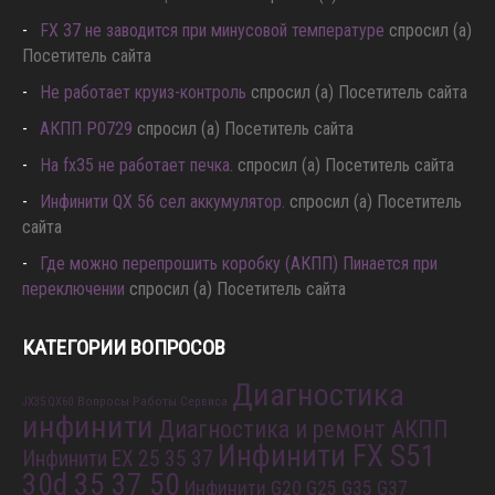
FX 37 не заводится при минусовой температуре
спросил (а)
Посетитель сайта
Не работает круиз-контроль
спросил (а) Посетитель сайта
АКПП P0729
спросил (а) Посетитель сайта
Hа fx35 не работает печка.
спросил (а) Посетитель сайта
Инфинити QX 56 сел аккумулятор.
спросил (а) Посетитель
сайта
Где можно перепрошить коробку (АКПП) Пинается при
переключении
спросил (а) Посетитель сайта
КАТЕГОРИИ ВОПРОСОВ
Диагностика
Вопросы Работы Сервиса
JX35 QX60
инфинити
Диагностика и ремонт АКПП
Инфинити FX S51
Инфинити EX 25 35 37
30d 35 37 50
Инфинити G20 G25 G35 G37