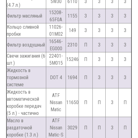
5W30
6110
З
З
З
З
(4.7 л.)
15208-
Фильтр масляный
1155
З
З
З
З
65F0A
Кольцо сливной
11026-
149
З
З
З
З
пробки
01M02
16546-
Фильтр воздушный
2310
П
З
З
З
EG000
Свечи зажигания (6
22401-
15246
П
З
З
З
шт.)
5M015
Жидкость в
тормозной
DOT 4
1694
П
З
З
З
системе
Жидкость в
ATF
автоматической
Nissan
11650
П
П
З
П
коробке передач
Matic
(5 л.) - частично
Масло в
ATF
раздаточной
Nissan
3029
П
П
З
П
коробке (1.3 л.)
Matic-S