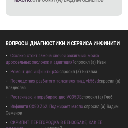
ВОПРОСЫ ДИАГНОСТИКИ И СЕРВИСА ИНФИНИТИ
Сколько стоит замена свечей зажигания, мойка
дроссельных заслонок и адаптация?
спросил (а) Иван
Ремонт двс инфинити jx55
спросил (а) Виталий
Последствия разбитого толкателя тнвд vk56vd
спросил (а)
Владислав
Растачиваю и перебираю двс VQ35DE
спросил (а) Глеб
Инфинити QX80 Z62. Поджирает масло.
спросил (а) Вадим
Семёнов
СКРИПИТ ПЕРЕГОРОДКА В БЕНЗОБАКЕ, КАК ЕЁ