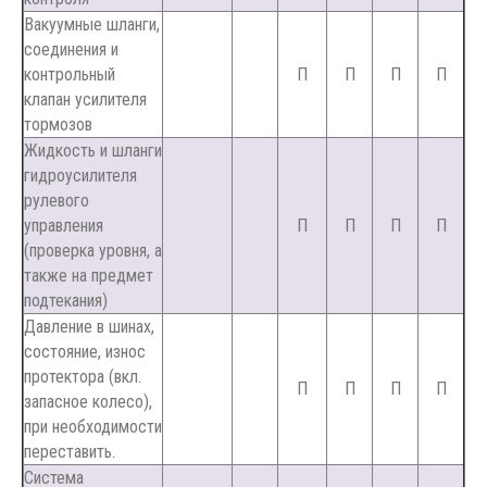
Вакуумные шланги,
соединения и
контрольный
П
П
П
П
клапан усилителя
тормозов
Жидкость и шланги
гидроусилителя
рулевого
управления
П
П
П
П
(проверка уровня, а
также на предмет
подтекания)
Давление в шинах,
состояние, износ
протектора (вкл.
П
П
П
П
запасное колесо),
при необходимости
переставить.
Система