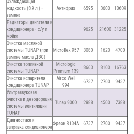
Охлаждающая
жидкость (8.9 л.) -
Антифриз
6595
3600
10609
замена
Радиаторы двигателя и
кондиционера - с/у и
9625
21600
31225
мойка
Очистка масляной
системы TUNAP (при
Microflex 957
3080
1620
4700
замене масла ДВС)
Очистка топливной
Micrologic
8663
8100
16763
системы TUNAP
Premium 139
Очистка испарителя
Airco Well
6737
2700
9437
кондиционера TUNAP
994
Ультразвуковая
очистка и дезодорация
Tunap 9000
2888
4500
7388
системы вентиляции
TUNAP
Диагностика и
Фреон R134A
6737
2700
9437
заправка кондиционера