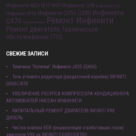
Инфинити M25 M35 M37
Инфинити Q50
Инфинити Q70
Инфинити
Инфинити QX56 QX80
Инфинити QX50
Ремонт Инфинити
QX70
Кузовной ремонт
Ремонт двигателя
Техническое
обслуживание (ТО)
СВЕЖИЕ ЗАПИСИ
Типичные “болячки” Инфинити JX35 (QX60)
Течь углового редуктора (раздаточной коробки) INFINITI
QX60/JX35
УВЕЛИЧЕНИЕ РЕСУРСА КОМПРЕССОРА КОНДИЦИОНЕРА
АВТОМОБИЛЕЙ НИССАН ИНФИНИТИ
КАПИТАЛЬНЫЙ РЕМОНТ ДВИГАТЕЛЯ INFINITI V9X
ДИЗЕЛЬ
Чистка клапана EGR (рециркуляции отработавших газов)
двигателя V9X на INFINITI FX30D/QX70D