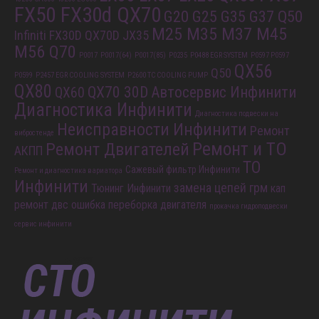
FX50 FX30d QX70
G20 G25 G35 G37 Q50
M25 M35 M37 M45
Infiniti FX30D QX70D
JX35
M56 Q70
P0017
P0017(64)
P0017(85)
P0235
P0488 EGR SYSTEM
P0597 P0597
QX56
Q50
P0599
P2457 EGR COOLING SYSTEM
P2600 TC COOLING PUMP
QX80
QX70 30D
Автосервис Инфинити
QX60
Диагностика Инфинити
Диагностика подвески на
Неисправности Инфинити
Ремонт
вибростенде
Ремонт и ТО
Ремонт Двигателей
АКПП
ТО
Сажевый фильтр Инфинити
Ремонт и диагностика вариатора
Инфинити
замена цепей грм
Тюнинг Инфинити
кап
ремонт двс
ошибка
переборка двигателя
прокачка гидроподвески
сервис инфинити