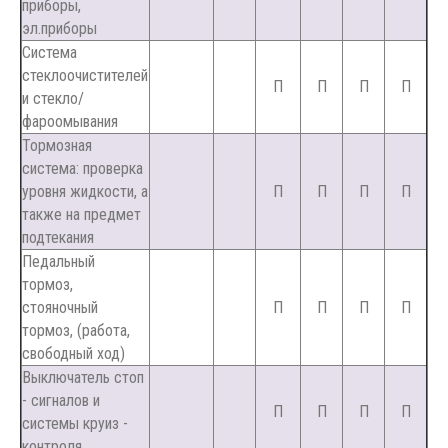
приборы,
эл.приборы
Система
стеклоочистителей
П
П
П
П
и стекло/
фароомывания
Тормозная
система: проверка
уровня жидкости, а
П
П
П
П
также на предмет
подтекания
Педальный
тормоз,
стояночный
П
П
П
П
тормоз, (работа,
свободный ход)
Выключатель стоп
- сигналов и
П
П
П
П
системы круиз -
контроля