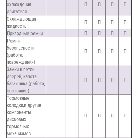
охлаждения
П
П
П
П
двигателя
Охлаждающая
П
П
П
П
жидкость
Приводные ремни
П
П
П
П
Ремни
безопасности
П
П
П
П
(работа,
повреждения)
Замки и петли
дверей, капота,
П
П
П
П
багажника (работа,
состояние)
Тормозные
колодки,и другие
компоненты
П
П
П
П
дисковых
тормозных
механизмов