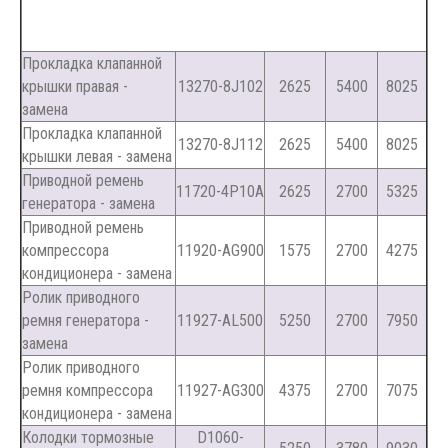
Прокладка клапанной
крышки правая -
13270-8J102
2625
5400
8025
замена
Прокладка клапанной
13270-8J112
2625
5400
8025
крышки левая - замена
Приводной ремень
11720-4P10A
2625
2700
5325
генератора - замена
Приводной ремень
компрессора
11920-AG900
1575
2700
4275
кондиционера - замена
Ролик приводного
ремня генератора -
11927-AL500
5250
2700
7950
замена
Ролик приводного
ремня компрессора
11927-AG300
4375
2700
7075
кондиционера - замена
Колодки тормозные
D1060-