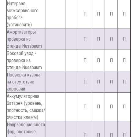
Интервал
межсервисного
П
П
П
П
пробега
(установить)
Амортизаторы -
проверка на
П
П
П
П
стенде Nussbaum
Боковой увод -
проверка на
П
П
П
П
стенде Nussbaum
Проверка кузова
на отсутствие
П
П
П
П
коррозии
Аккумуляторная
батарея (уровень,
П
П
П
П
плотность, смазка/
очистка клемм)
Направление света
фар, световые
П
П
П
П