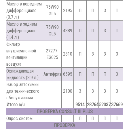
Масло в переднем
75W90
дифференциале
2195
П
П
З
П
GL5
(0.7 л.)
Масло в заднем
75W90
дифференциале
4389
П
П
З
П
GL5
(1.4 л.)
Фильтр
внутрисалонной
27277-
2310
П
З
З
З
вентиляции
EG025
воздуха
Охлаждающая
Антифриз
6595
П
П
П
З
жидкость (8.9 л.)
Набор автохимии
для технического
2100
З
З
З
З
обслуживания
Итого з/ч:
9514
28764
52337
37669
ПРОВЕРКА CONSULT III PLUS
Опрос систем
П
П
П
П
ПРОВЕРКА