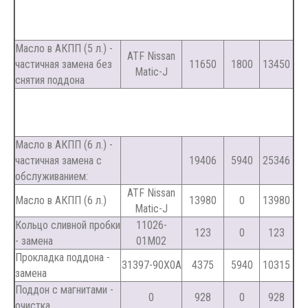
Масло в АКПП (5 л.) -
ATF Nissan
частичная замена без
11650
1800
13450
Matic-J
снятия поддона
Масло в АКПП (6 л.) -
частичная замена с
19406
5940
25346
обслуживанием:
ATF Nissan
Масло в АКПП (6 л.)
13980
0
13980
Matic-J
Кольцо сливной пробки
11026-
123
0
123
- замена
01M02
Прокладка поддона -
31397-90X0A
4375
5940
10315
замена
Поддон с магнитами -
0
928
0
928
очистка