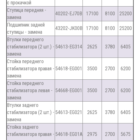
с прокачкой
Ступица передняя -
40202-EJ70B
17100
8100
25200
замена
Подшипник задней
43202-JK00B
17100
8100
25200
ступицы - замена
Втулки переднего
стабилизатора (2 шт.) -
54613-EG314
2625
3780
6405
замена
Стойка переднего
стабилизатора правая -
54618-EG001
3500
2700
6200
замена
Стойка переднего
стабилизатора левая -
54668-EG001
3500
2700
6200
замена
Втулки заднего
стабилизатора (2 шт.) -
54613-EG021
2625
3780
6405
замена
Стойка заднего
стабилизатора правая -
54618-EG01A
2975
2700
5675