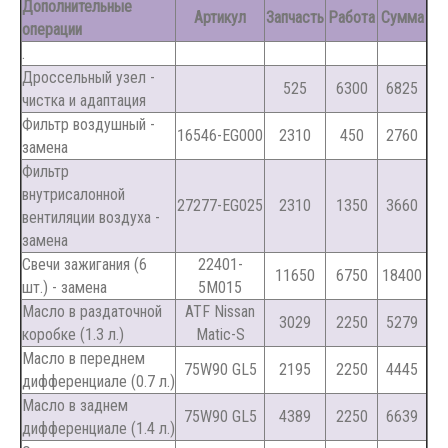
Дополнительные
Артикул
Запчасть
Работа
Сумма
операции
.
Дроссельный узел -
525
6300
6825
чистка и адаптация
Фильтр воздушный -
16546-EG000
2310
450
2760
замена
Фильтр
внутрисалонной
27277-EG025
2310
1350
3660
вентиляции воздуха -
замена
Свечи зажигания (6
22401-
11650
6750
18400
шт.) - замена
5M015
Масло в раздаточной
ATF Nissan
3029
2250
5279
коробке (1.3 л.)
Matic-S
Масло в переднем
75W90 GL5
2195
2250
4445
дифференциале (0.7 л.)
Масло в заднем
75W90 GL5
4389
2250
6639
дифференциале (1.4 л.)