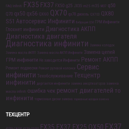
FX35
FX37
q50
FX50
g25
m35
JX35
FAQ Infiniti
m25
M37
QX70
QX80
qx56
qx50
Q70
QX60
qx70 дизель
QX70D
S51
Автосервис Инфинити
ГРМ Инфинити
Вибрация Q50
Диагностика АКПП
Глохнет инфинити
Диагностика двигателя
Диагностика инфинити
Замена колодок
Замена цепей
Замена масла АКПП
Замена масла АКПП Инфинити
Ремонт АКПП
ГРМ инфинити
Не заводится Инфинити
Сервис
Ремонт подвески
Ремонт рулевой колонки
инфинити
Техцентр
Техобслуживание
инфинити
дергается инфинити
замена
замена амортизаторов
ремонт двигателей
то
ошибка чек
масла infiniti
инфинити
тормозные диски замена
тормозные колодки замена
ТЕХЦЕНТР
FX37
EX35 EX37 EX25 QX50
43206-CA000
43206-EG000