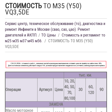
СТОИМОСТЬ
ТО M35 (Y50)
VQ3,5DE
Сервис центр, техническое обслуживание (то), диагностика и
ремонт Инфинити в Москве (свао, сао, цао). Ремонт
двигателей и АКПП.
ТО Цены
Стоимость и регламент то
м25 м35 м37 м45 м56.
СТОИМОСТЬ ТО M35 (Y50)
VQ3,5DE
тыс. км.
10, 20,
40, 50,
60,
Операции
Артикул
Цена
30
90
70,
120
80,100
ЗАМЕНА
Масло моторное