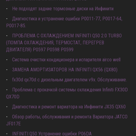
Не подходят задние тормозные диски на Инфинити
Диагностика и устранение ошибки Р0011-77, P0017-64,
P0017-85.
ПРОБЛЕМА С ОХЛАЖДЕНИЕМ INFINITI Q50 2.0 TURBO
(ПОМПА ОХЛАЖДЕНИЯ, ТЕРМОСТАТ, ПЕРЕГРЕВ
ДВИГАТЕЛЯ) P0597 P0598 P0599
Система очистки кондиционера и испарителя airco well
ЗАМЕНА АМОРТИЗАТОРОВ НА INFINITI QX56 (QX80)
fx30d qx70d с дизельным двигателем v9x. Обслуживание.
Проблема с прокачкой системы охлаждения Infiniti FX30D
QX70D
Диагностика и ремонт вариатора на Инфинити JX35 QX60
Обзор работы, обслуживания и ремонта Вариатора JATCO
JF017E
INFINITI Q50 Устранение ошибки P06DA