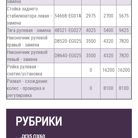
замена
Стойка заднего
стабилизатора левая -
54668-EG01A
2975
2700
5675
замена
Тяга рулевая - замена
48521-EG027
4025
5400
9425
Наконечник рулевой
D8520-EG025
3500
4320
7820
правый - замена
Наконечник рулевой
D8640-EG025
3500
4320
7820
левый - замена
Рейка рулевая -
0
16200
16200
снятие/установка
Развал - схождение
колес - проверка и
0
8100
8100
регулировка
РУБРИКИ
JX35 QX60