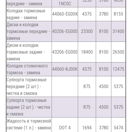
5250
3780
9030
передние - замена
1NC0C
Колодки тормозные
44060-EG00K
4375
3780
8155
задние - замена
Диски и колодки
тормозные передние -
40206-EG000
23300
8100
31400
замена
Диски и колодки
тормозные задние -
43206-EG000
18400
8100
26500
замена
Колодки стояночного
44060-8J00K
4375
8100
12475
тормоза - замена
Суппорта тормозные
передние (2 шт.) -
875
4500
5375
чистка и смазка
Суппорта тормозные
задние (2 шт.) - чистка
875
4500
5375
и смазка
Жидкость в тормозной
системе (1 л.) - замена
DOT 4
1694
3780
5474