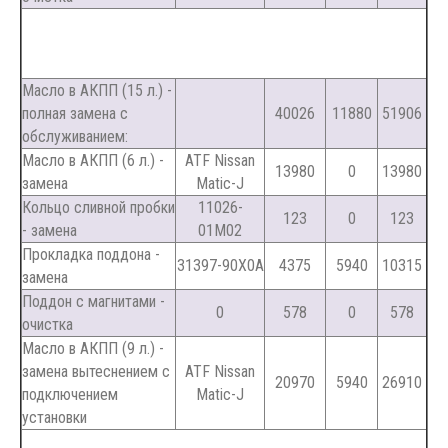
Масло в АКПП (15 л.) -
полная замена с
40026
11880
51906
обслуживанием:
Масло в АКПП (6 л.) -
ATF Nissan
13980
0
13980
замена
Matic-J
Кольцо сливной пробки
11026-
123
0
123
- замена
01M02
Прокладка поддона -
31397-90X0A
4375
5940
10315
замена
Поддон с магнитами -
0
578
0
578
очистка
Масло в АКПП (9 л.) -
замена вытеснением с
ATF Nissan
20970
5940
26910
подключением
Matic-J
установки