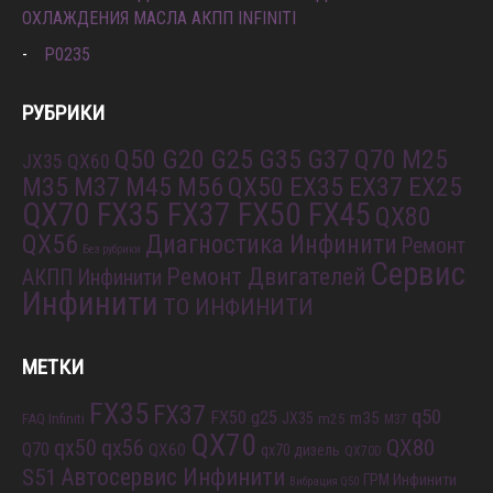
ОХЛАЖДЕНИЯ МАСЛА АКПП INFINITI
P0235
РУБРИКИ
Q50 G20 G25 G35 G37
Q70 M25
JX35 QX60
M35 M37 M45 M56
QX50 EX35 EX37 EX25
QX70 FX35 FX37 FX50 FX45
QX80
QX56
Диагностика Инфинити
Ремонт
Без рубрики
Сервис
Ремонт Двигателей
АКПП Инфинити
Инфинити
ТО ИНФИНИТИ
МЕТКИ
FX35
FX37
q50
FX50
g25
m35
JX35
FAQ Infiniti
m25
M37
QX70
QX80
qx56
qx50
Q70
QX60
qx70 дизель
QX70D
S51
Автосервис Инфинити
ГРМ Инфинити
Вибрация Q50