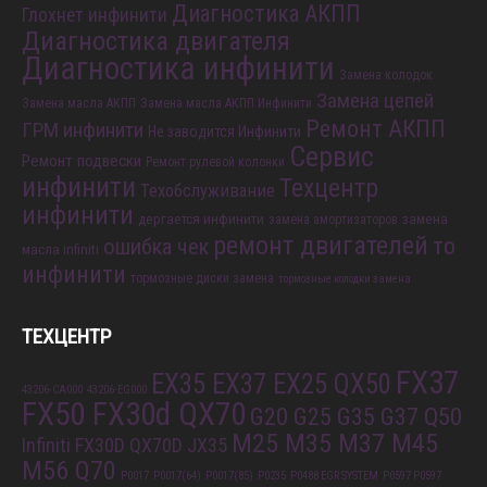
Диагностика АКПП
Глохнет инфинити
Диагностика двигателя
Диагностика инфинити
Замена колодок
Замена цепей
Замена масла АКПП
Замена масла АКПП Инфинити
Ремонт АКПП
ГРМ инфинити
Не заводится Инфинити
Сервис
Ремонт подвески
Ремонт рулевой колонки
инфинити
Техцентр
Техобслуживание
инфинити
дергается инфинити
замена
замена амортизаторов
ремонт двигателей
то
ошибка чек
масла infiniti
инфинити
тормозные диски замена
тормозные колодки замена
ТЕХЦЕНТР
FX37
EX35 EX37 EX25 QX50
43206-CA000
43206-EG000
FX50 FX30d QX70
G20 G25 G35 G37 Q50
M25 M35 M37 M45
Infiniti FX30D QX70D
JX35
M56 Q70
P0017
P0017(64)
P0017(85)
P0235
P0488 EGR SYSTEM
P0597 P0597