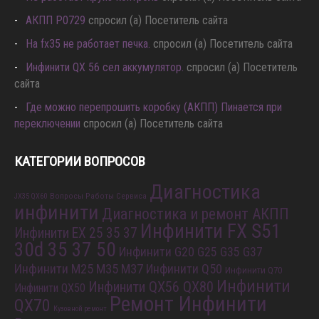
АКПП P0729
спросил (а) Посетитель сайта
Hа fx35 не работает печка.
спросил (а) Посетитель сайта
Инфинити QX 56 сел аккумулятор.
спросил (а) Посетитель
сайта
Где можно перепрошить коробку (АКПП) Пинается при
переключении
спросил (а) Посетитель сайта
КАТЕГОРИИ ВОПРОСОВ
Диагностика
Вопросы Работы Сервиса
JX35 QX60
инфинити
Диагностика и ремонт АКПП
Инфинити FX S51
Инфинити EX 25 35 37
30d 35 37 50
Инфинити G20 G25 G35 G37
Инфинити M25 M35 M37
Инфинити Q50
Инфинити Q70
Инфинити
Инфинити QX56 QX80
Инфинити QX50
Ремонт Инфинити
QX70
Кузовной ремонт