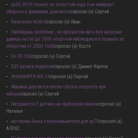
qx50 2019 глохнет на холостом ходу и не набирает
обороты в движении, дергается
спросил (а) Сергей
Капиталка vk56vd
спросил (а) Иван
Наблюдаю проблему , на прогретом авто без нагрузки
давишь на газ до 2000 оборотов наблюдаются провалы по
оборотам от 2000-1600
спросил (а) Костя
Qx 70 3.0d
спросил (а) Сергей
G25 рычаги подвески
спросил (а) Даниил Карпов
ИНФИНИТИ ФХ 37
спросил (а) Сергей
Машина дёргается после сброса скорости при
наборе
спросил (а) Сергей
Загораются 3 датчика на приборной панели
спросил (а)
Наталья
моторчик бачка стеклоомывателя для qx70
спросил (а)
АЛЕКС