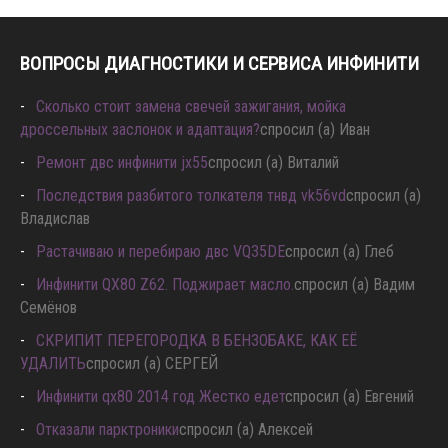
ВОПРОСЫ ДИАГНОСТИКИ И СЕРВИСА ИНФИНИТИ
Сколько стоит замена свечей зажигания, мойка
дроссельных заслонок и адаптация?
спросил (а) Иван
Ремонт двс инфинити jx55
спросил (а) Виталий
Последствия разбитого толкателя тнвд vk56vd
спросил (а)
Владислав
Растачиваю и перебираю двс VQ35DE
спросил (а) Глеб
Инфинити QX80 Z62. Поджирает масло.
спросил (а) Вадим
Семёнов
СКРИПИТ ПЕРЕГОРОДКА В БЕНЗОБАКЕ, КАК ЕЁ
УДАЛИТЬ
спросил (а) СЕРГЕЙ
Инфинити qx80 2014 год Жестко едет
спросил (а) Евгений
Отказали парктроники
спросил (а) Алексей