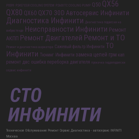
QX56
Q50
P0599
P2457 EGR COOLING SYSTEM
P2600 TC COOLING PUMP
QX80
QX70 30D
Автосервис Инфинити
QX60
Диагностика Инфинити
Диагностика подвески на
Неисправности Инфинити
Ремонт
вибростенде
Ремонт и ТО
Ремонт Двигателей
АКПП
ТО
Сажевый фильтр Инфинити
Ремонт и диагностика вариатора
Инфинити
замена цепей грм
Тюнинг Инфинити
кап
ремонт двс
ошибка
переборка двигателя
прокачка гидроподвески
сервис инфинити
Техническое Обслуживание Ремонт Сервис Диагностика - автосервис INFINITI
Москва