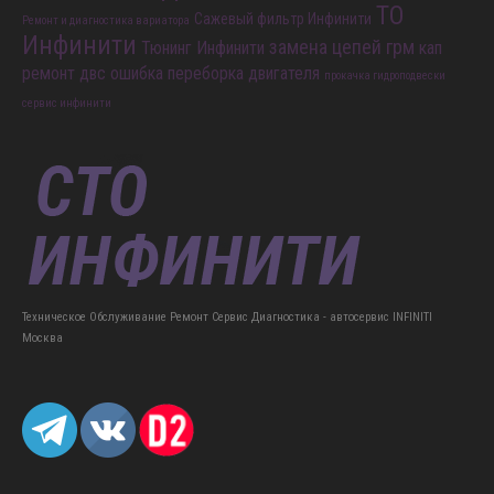
ТО
Сажевый фильтр Инфинити
Ремонт и диагностика вариатора
Инфинити
замена цепей грм
Тюнинг Инфинити
кап
ремонт двс
ошибка
переборка двигателя
прокачка гидроподвески
сервис инфинити
Техническое Обслуживание Ремонт Сервис Диагностика - автосервис INFINITI
Москва