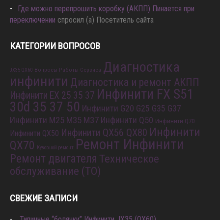
Где можно перепрошить коробку (АКПП) Пинается при
переключении
спросил (а) Посетитель сайта
КАТЕГОРИИ ВОПРОСОВ
Диагностика
Вопросы Работы Сервиса
JX35 QX60
инфинити
Диагностика и ремонт АКПП
Инфинити FX S51
Инфинити EX 25 35 37
30d 35 37 50
Инфинити G20 G25 G35 G37
Инфинити M25 M35 M37
Инфинити Q50
Инфинити Q70
Инфинити
Инфинити QX56 QX80
Инфинити QX50
Ремонт Инфинити
QX70
Кузовной ремонт
Ремонт двигателя
Техническое
обслуживание (ТО)
СВЕЖИЕ ЗАПИСИ