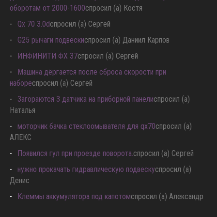
давишь на газ до 2000 оборотов наблюдаются провалы по
оборотам от 2000-1600
спросил (а) Костя
Qx 70 3.0d
спросил (а) Сергей
G25 рычаги подвески
спросил (а) Даниил Карпов
ИНФИНИТИ ФХ 37
спросил (а) Сергей
Машина дёргается после сброса скорости при
наборе
спросил (а) Сергей
Загораются 3 датчика на приборной панели
спросил (а)
Наталья
моторчик бачка стеклоомывателя для qx70
спросил (а)
АЛЕКС
Появился гул при проезде поворота.
спросил (а) Сергей
нужно прокачать гидравлическую подвеску
спросил (а)
Денис
Клеммы аккумулятора под капотом
спросил (а) Александр