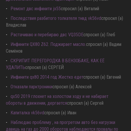
дроссельных заслонок и адаптация?
спросил (а) Иван
Ремонт двс инфинити jx55
спросил (а) Виталий
Последствия разбитого толкателя тнвд vk56vd
спросил (а)
Владислав
Растачиваю и перебираю двс VQ35DE
спросил (а) Глеб
Инфинити QX80 Z62. Поджирает масло.
спросил (а) Вадим
Семёнов
СКРИПИТ ПЕРЕГОРОДКА В БЕНЗОБАКЕ, КАК ЕЁ
УДАЛИТЬ
спросил (а) СЕРГЕЙ
Инфинити qx80 2014 год Жестко едет
спросил (а) Евгений
Отказали парктроники
спросил (а) Алексей
qx50 2019 глохнет на холостом ходу и не набирает
обороты в движении, дергается
спросил (а) Сергей
Капиталка vk56vd
спросил (а) Иван
Наблюдаю проблему , на прогретом авто без нагрузки