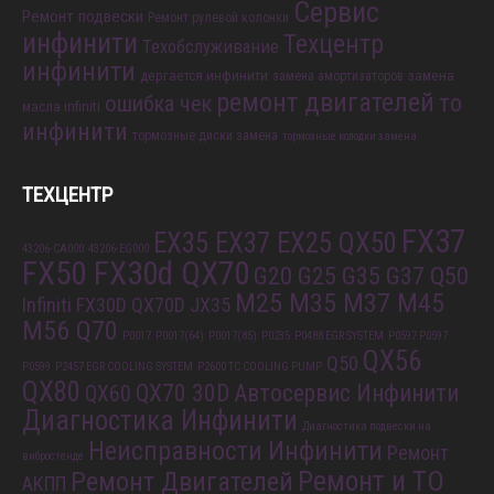
Сервис
Ремонт подвески
Ремонт рулевой колонки
инфинити
Техцентр
Техобслуживание
инфинити
дергается инфинити
замена
замена амортизаторов
ремонт двигателей
то
ошибка чек
масла infiniti
инфинити
тормозные диски замена
тормозные колодки замена
ТЕХЦЕНТР
FX37
EX35 EX37 EX25 QX50
43206-CA000
43206-EG000
FX50 FX30d QX70
G20 G25 G35 G37 Q50
M25 M35 M37 M45
Infiniti FX30D QX70D
JX35
M56 Q70
P0017
P0017(64)
P0017(85)
P0235
P0488 EGR SYSTEM
P0597 P0597
QX56
Q50
P0599
P2457 EGR COOLING SYSTEM
P2600 TC COOLING PUMP
QX80
QX70 30D
Автосервис Инфинити
QX60
Диагностика Инфинити
Диагностика подвески на
Неисправности Инфинити
Ремонт
вибростенде
Ремонт и ТО
Ремонт Двигателей
АКПП