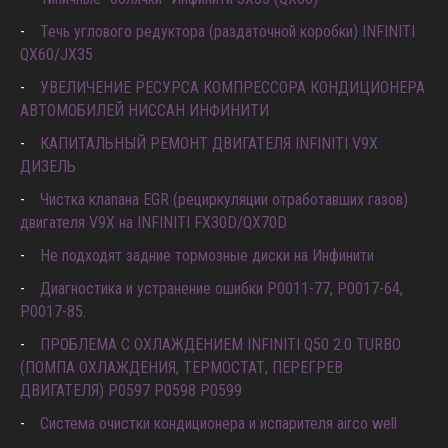
Типичные “болячки” Инфинити JX35 (QX60)
Течь углового редуктора (раздаточной коробки) INFINITI
QX60/JX35
УВЕЛИЧЕНИЕ РЕСУРСА КОМПРЕССОРА КОНДИЦИОНЕРА
АВТОМОБИЛЕЙ НИССАН ИНФИНИТИ
КАПИТАЛЬНЫЙ РЕМОНТ ДВИГАТЕЛЯ INFINITI V9X
ДИЗЕЛЬ
Чистка клапана EGR (рециркуляции отработавших газов)
двигателя V9X на INFINITI FX30D/QX70D
Не подходят задние тормозные диски на Инфинити
Диагностика и устранение ошибки Р0011-77, P0017-64,
P0017-85.
ПРОБЛЕМА С ОХЛАЖДЕНИЕМ INFINITI Q50 2.0 TURBO
(ПОМПА ОХЛАЖДЕНИЯ, ТЕРМОСТАТ, ПЕРЕГРЕВ
ДВИГАТЕЛЯ) P0597 P0598 P0599
Система очистки кондиционера и испарителя airco well