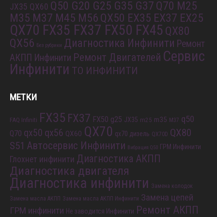
Q50 G20 G25 G35 G37
Q70 M25
JX35 QX60
M35 M37 M45 M56
QX50 EX35 EX37 EX25
QX70 FX35 FX37 FX50 FX45
QX80
QX56
Диагностика Инфинити
Ремонт
Без рубрики
Сервис
Ремонт Двигателей
АКПП Инфинити
Инфинити
ТО ИНФИНИТИ
МЕТКИ
FX35
FX37
q50
FX50
g25
m35
JX35
FAQ Infiniti
m25
M37
QX70
QX80
qx56
qx50
Q70
QX60
qx70 дизель
QX70D
S51
Автосервис Инфинити
ГРМ Инфинити
Вибрация Q50
Диагностика АКПП
Глохнет инфинити
Диагностика двигателя
Диагностика инфинити
Замена колодок
Замена цепей
Замена масла АКПП
Замена масла АКПП Инфинити
Ремонт АКПП
ГРМ инфинити
Не заводится Инфинити