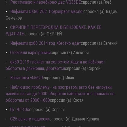
Растачиваю и перебираю двс VQ35DE
спросил (а) Глеб
Инфинити QX80 Z62. Поджирает масло.
спросил (а) Вадим
Семёнов
СКРИПИТ ПЕРЕГОРОДКА В БЕНЗОБАКЕ, КАК ЕЁ
УДАЛИТЬ
спросил (а) СЕРГЕЙ
Инфинити qx80 2014 год Жестко едет
спросил (а) Евгений
Отказали парктроники
спросил (а) Алексей
qx50 2019 глохнет на холостом ходу и не набирает
обороты в движении, дергается
спросил (а) Сергей
Капиталка vk56vd
спросил (а) Иван
Наблюдаю проблему , на прогретом авто без нагрузки
давишь на газ до 2000 оборотов наблюдаются провалы по
оборотам от 2000-1600
спросил (а) Костя
Qx 70 3.0d
спросил (а) Сергей
G25 рычаги подвески
спросил (а) Даниил Карпов