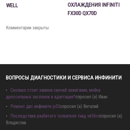
ОХЛАЖДЕНИЯ INFINITI
WELL
FX30D QX70D
Комментарии закрыты.
ВОПРОСЫ ДИАГНОСТИКИ И СЕРВИСА ИНФИНИТИ
Сколько стоит замена свечей зажигания, мойка
дроссельных заслонок и адаптация?
спросил (а) Иван
Ремонт двс инфинити jx55
спросил (а) Виталий
Последствия разбитого толкателя тнвд vk56vd
спросил (а)
Владислав