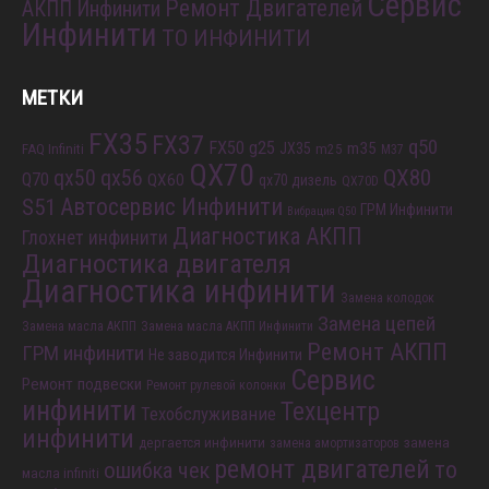
Сервис
Ремонт Двигателей
АКПП Инфинити
Инфинити
ТО ИНФИНИТИ
МЕТКИ
FX35
FX37
q50
FX50
g25
m35
JX35
FAQ Infiniti
m25
M37
QX70
QX80
qx56
qx50
Q70
QX60
qx70 дизель
QX70D
S51
Автосервис Инфинити
ГРМ Инфинити
Вибрация Q50
Диагностика АКПП
Глохнет инфинити
Диагностика двигателя
Диагностика инфинити
Замена колодок
Замена цепей
Замена масла АКПП
Замена масла АКПП Инфинити
Ремонт АКПП
ГРМ инфинити
Не заводится Инфинити
Сервис
Ремонт подвески
Ремонт рулевой колонки
инфинити
Техцентр
Техобслуживание
инфинити
дергается инфинити
замена
замена амортизаторов
ремонт двигателей
то
ошибка чек
масла infiniti