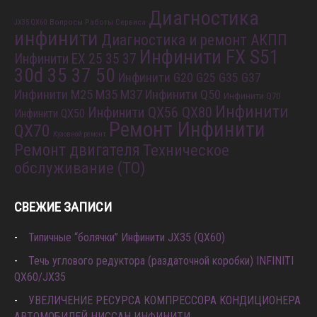
Диагностика
Вопросы Работы Сервиса
JX35 QX60
инфинити
Диагностика и ремонт АКПП
Инфинити FX S51
Инфинити EX 25 35 37
30d 35 37 50
Инфинити G20 G25 G35 G37
Инфинити M25 M35 M37
Инфинити Q50
Инфинити Q70
Инфинити
Инфинити QX56 QX80
Инфинити QX50
Ремонт Инфинити
QX70
Кузовной ремонт
Ремонт двигателя
Техническое
обслуживание (ТО)
СВЕЖИЕ ЗАПИСИ
Типичные “болячки” Инфинити JX35 (QX60)
Течь углового редуктора (раздаточной коробки) INFINITI
QX60/JX35
УВЕЛИЧЕНИЕ РЕСУРСА КОМПРЕССОРА КОНДИЦИОНЕРА
АВТОМОБИЛЕЙ НИССАН ИНФИНИТИ