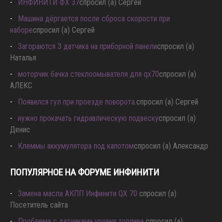
ИНФИНИТИ ФХ 37
спросил (а) Сергей
Машина дёргается после сброса скорости при
наборе
спросил (а) Сергей
Загораются 3 датчика на приборной панели
спросил (а)
Наталья
моторчик бачка стеклоомывателя для qx70
спросил (а)
АЛЕКС
Появился гул при проезде поворота.
спросил (а) Сергей
нужно прокачать гидравлическую подвеску
спросил (а)
Денис
Клеммы аккумулятора под капотом
спросил (а) Александр
ПОПУЛЯРНОЕ НА ФОРУМЕ ИНФИНИТИ
Замена масла АКПП Инфинити QX 70
спросил (а)
Посетитель сайта
Проблема с датчиками уровня топлива
спросил (а)