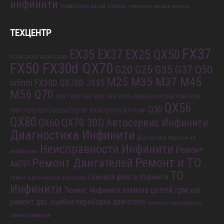
инфинити
тормозные диски замена
тормозные колодки замена
ТЕХЦЕНТР
FX37
EX35 EX37 EX25 QX50
43206-CA000
43206-EG000
FX50 FX30d QX70
G20 G25 G35 G37 Q50
M25 M35 M37 M45
Infiniti FX30D QX70D
JX35
M56 Q70
P0017
P0017(64)
P0017(85)
P0235
P0488 EGR SYSTEM
P0597 P0597
QX56
Q50
P0599
P2457 EGR COOLING SYSTEM
P2600 TC COOLING PUMP
QX80
QX70 30D
Автосервис Инфинити
QX60
Диагностика Инфинити
Диагностика подвески на
Неисправности Инфинити
Ремонт
вибростенде
Ремонт и ТО
Ремонт Двигателей
АКПП
ТО
Сажевый фильтр Инфинити
Ремонт и диагностика вариатора
Инфинити
замена цепей грм
Тюнинг Инфинити
кап
ремонт двс
ошибка
переборка двигателя
прокачка гидроподвески
сервис инфинити