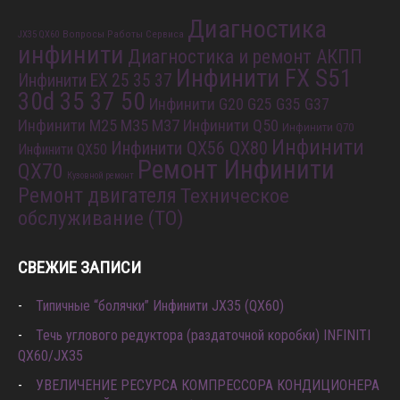
Диагностика
Вопросы Работы Сервиса
JX35 QX60
инфинити
Диагностика и ремонт АКПП
Инфинити FX S51
Инфинити EX 25 35 37
30d 35 37 50
Инфинити G20 G25 G35 G37
Инфинити M25 M35 M37
Инфинити Q50
Инфинити Q70
Инфинити
Инфинити QX56 QX80
Инфинити QX50
Ремонт Инфинити
QX70
Кузовной ремонт
Ремонт двигателя
Техническое
обслуживание (ТО)
СВЕЖИЕ ЗАПИСИ
Типичные “болячки” Инфинити JX35 (QX60)
Течь углового редуктора (раздаточной коробки) INFINITI
QX60/JX35
УВЕЛИЧЕНИЕ РЕСУРСА КОМПРЕССОРА КОНДИЦИОНЕРА