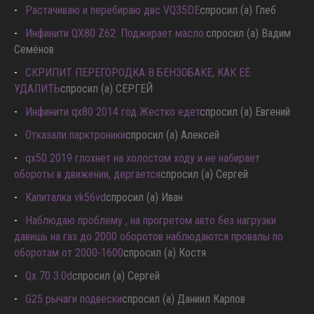
Растачиваю и перебираю двс VQ35DE
спросил (а) Глеб
Инфинити QX80 Z62. Поджирает масло.
спросил (а) Вадим
Семёнов
СКРИПИТ ПЕРЕГОРОДКА В БЕНЗОБАКЕ, КАК ЕЁ
УДАЛИТЬ
спросил (а) СЕРГЕЙ
Инфинити qx80 2014 год Жестко едет
спросил (а) Евгений
Отказали парктроники
спросил (а) Алексей
qx50 2019 глохнет на холостом ходу и не набирает
обороты в движении, дергается
спросил (а) Сергей
Капиталка vk56vd
спросил (а) Иван
Наблюдаю проблему , на прогретом авто без нагрузки
давишь на газ до 2000 оборотов наблюдаются провалы по
оборотам от 2000-1600
спросил (а) Костя
Qx 70 3.0d
спросил (а) Сергей
G25 рычаги подвески
спросил (а) Даниил Карпов