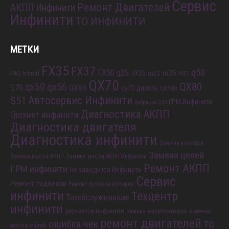
Сервис
Ремонт Двигателей
АКПП Инфинити
Инфинити
ТО ИНФИНИТИ
МЕТКИ
FX35
FX37
q50
FX50
g25
m35
JX35
FAQ Infiniti
m25
M37
QX70
QX80
qx56
qx50
Q70
QX60
qx70 дизель
QX70D
S51
Автосервис Инфинити
ГРМ Инфинити
Вибрация Q50
Диагностика АКПП
Глохнет инфинити
Диагностика двигателя
Диагностика инфинити
Замена колодок
Замена цепей
Замена масла АКПП
Замена масла АКПП Инфинити
Ремонт АКПП
ГРМ инфинити
Не заводится Инфинити
Сервис
Ремонт подвески
Ремонт рулевой колонки
инфинити
Техцентр
Техобслуживание
инфинити
дергается инфинити
замена
замена амортизаторов
ремонт двигателей
то
ошибка чек
масла infiniti