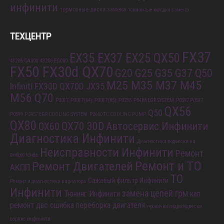
инфинити
тормозные диски замена
тормозные колодки замена
ТЕХЦЕНТР
FX37
EX35 EX37 EX25 QX50
43206-CA000
43206-EG000
FX50 FX30d QX70
G20 G25 G35 G37 Q50
M25 M35 M37 M45
Infiniti FX30D QX70D
JX35
M56 Q70
P0017
P0017(64)
P0017(85)
P0235
P0488 EGR SYSTEM
P0597 P0597
QX56
Q50
P0599
P2457 EGR COOLING SYSTEM
P2600 TC COOLING PUMP
QX80
QX70 30D
Автосервис Инфинити
QX60
Диагностика Инфинити
Диагностика подвески на
Неисправности Инфинити
Ремонт
вибростенде
Ремонт и ТО
Ремонт Двигателей
АКПП
ТО
Сажевый фильтр Инфинити
Ремонт и диагностика вариатора
Инфинити
замена цепей грм
Тюнинг Инфинити
кап
ремонт двс
ошибка
переборка двигателя
прокачка гидроподвески
сервис инфинити