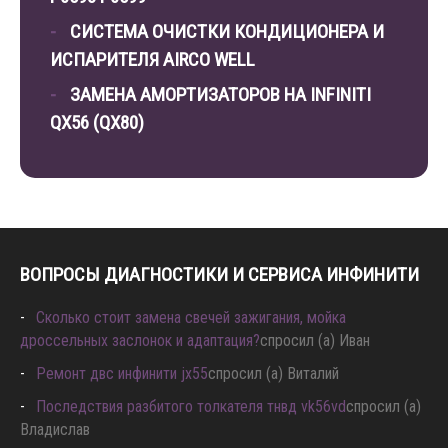
СИСТЕМА ОЧИСТКИ КОНДИЦИОНЕРА И
ИСПАРИТЕЛЯ AIRCO WELL
ЗАМЕНА АМОРТИЗАТОРОВ НА INFINITI
QX56 (QX80)
ВОПРОСЫ ДИАГНОСТИКИ И СЕРВИСА ИНФИНИТИ
Сколько стоит замена свечей зажигания, мойка
дроссельных заслонок и адаптация?
спросил (а) Иван
Ремонт двс инфинити jx55
спросил (а) Виталий
Последствия разбитого толкателя тнвд vk56vd
спросил (а)
Владислав