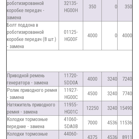
роботизированной
32135-
350
0
350
коробке передач -
HG00H
замена
Болт поддона в
роботизированной
01125-
4000
0
4000
коробке передач (8 шт.)
HG00F
- замена
Приводной ремень
11720-
4000
3240
7240
генератора - замена
5DD0A
Ролик приводного ремня
11927-
4500
3240
7740
- замена
HG00C
Натяжитель приводного
11955-
12250
3240
15490
ремня - замена
HG01C
Колодки тормозные
41060-
7000
4536
11536
передние - замена
5DA0B
Колодки тормозные
44060-
4375
4536
8911