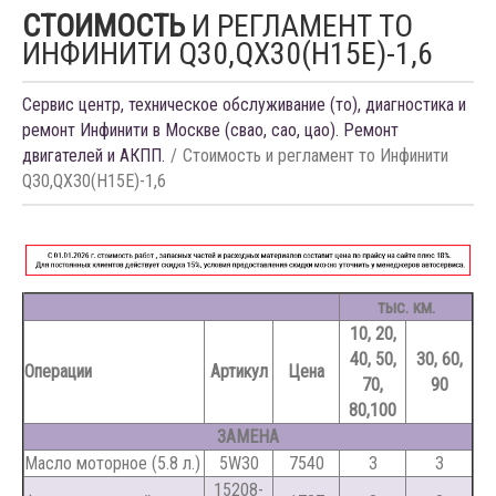
СТОИМОСТЬ
И РЕГЛАМЕНТ ТО
ИНФИНИТИ Q30,QX30(H15E)-1,6
Сервис центр, техническое обслуживание (то), диагностика и
ремонт Инфинити в Москве (свао, сао, цао). Ремонт
двигателей и АКПП.
Стоимость и регламент то Инфинити
Q30,QX30(H15E)-1,6
тыс. км.
10, 20,
40, 50,
30, 60,
Операции
Артикул
Цена
70,
90
80,100
ЗАМЕНА
Масло моторное (5.8 л.)
5W30
7540
З
З
15208-