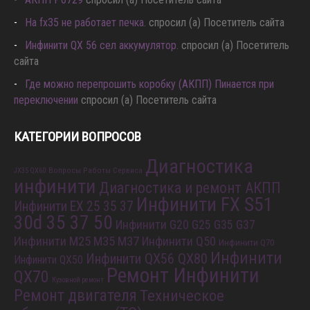
Hа fx35 не работает печка.
спросил (а) Посетитель сайта
Инфинити QX 56 сел аккумулятор.
спросил (а) Посетитель
сайта
Где можно перепрошить коробку (АКПП) Пинается при
переключении
спросил (а) Посетитель сайта
КАТЕГОРИИ ВОПРОСОВ
Диагностика
Вопросы Работы Сервиса
JX35 QX60
инфинити
Диагностика и ремонт АКПП
Инфинити FX S51
Инфинити EX 25 35 37
30d 35 37 50
Инфинити G20 G25 G35 G37
Инфинити M25 M35 M37
Инфинити Q50
Инфинити Q70
Инфинити
Инфинити QX56 QX80
Инфинити QX50
Ремонт Инфинити
QX70
Кузовной ремонт
Ремонт двигателя
Техническое