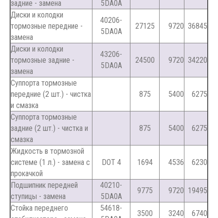
задние - замена
5DA0A
Диски и колодки
40206-
тормозные передние -
27125
9720
36845
5DA0A
замена
Диски и колодки
43206-
тормозные задние -
24500
9720
34220
5DA0A
замена
Суппорта тормозные
передние (2 шт.) - чистка
875
5400
6275
и смазка
Суппорта тормозные
задние (2 шт.) - чистка и
875
5400
6275
смазка
Жидкость в тормозной
системе (1 л.) - замена с
DOT 4
1694
4536
6230
прокачкой
Подшипник передней
40210-
9775
9720
19495
ступицы - замена
5DA0A
Стойка переднего
54618-
3500
3240
6740