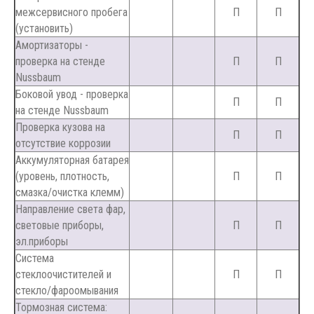
межсервисного пробега
П
П
(установить)
Амортизаторы -
проверка на стенде
П
П
Nussbaum
Боковой увод - проверка
П
П
на стенде Nussbaum
Проверка кузова на
П
П
отсутствие коррозии
Аккумуляторная батарея
(уровень, плотность,
П
П
смазка/очистка клемм)
Направление света фар,
световые приборы,
П
П
эл.приборы
Система
стеклоочистителей и
П
П
стекло/фароомывания
Тормозная система: