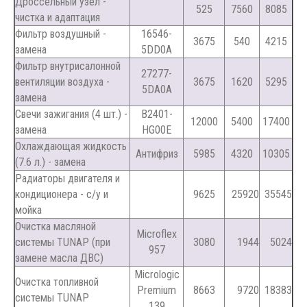
Дроссельный узел -
525
7560
8085
чистка и адаптация
Фильтр воздушный -
16546-
3675
540
4215
замена
5DD0A
Фильтр внутрисалонной
27277-
вентиляции воздуха -
3675
1620
5295
5DA0A
замена
Свечи зажигания (4 шт.) -
B2401-
12000
5400
17400
замена
HG00E
Охлаждающая жидкость
Антифриз
5985
4320
10305
(7.6 л.) - замена
Радиаторы двигателя и
кондиционера - с/у и
9625
25920
35545
мойка
Очистка масляной
Microflex
системы TUNAP (при
3080
1944
5024
957
замене масла ДВС)
Micrologic
Очистка топливной
Premium
8663
9720
18383
системы TUNAP
139