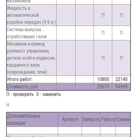
механизмов
Жидкость в
автоматической
П
П
коробке передач (9.9 л.)
Система выпуска
П
П
отработавших газов
Механизм и привод
рулевого управления,
детали осей и подвески,
П
П
карданного вала
(повреждения, течи)
Итого работ:
10800
22140
Стоимость, руб
22615
54999
П - проверить З - заменить
Н
Дополнительные
Артикул
Запчасть
Работа
Сумма
операции
.