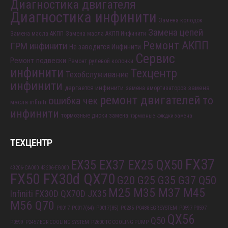
Диагностика двигателя
Диагностика инфинити
Замена колодок
Замена цепей
Замена масла АКПП
Замена масла АКПП Инфинити
Ремонт АКПП
ГРМ инфинити
Не заводится Инфинити
Сервис
Ремонт подвески
Ремонт рулевой колонки
инфинити
Техцентр
Техобслуживание
инфинити
дергается инфинити
замена
замена амортизаторов
ремонт двигателей
то
ошибка чек
масла infiniti
инфинити
тормозные диски замена
тормозные колодки замена
ТЕХЦЕНТР
FX37
EX35 EX37 EX25 QX50
43206-CA000
43206-EG000
FX50 FX30d QX70
G20 G25 G35 G37 Q50
M25 M35 M37 M45
Infiniti FX30D QX70D
JX35
M56 Q70
P0017
P0017(64)
P0017(85)
P0235
P0488 EGR SYSTEM
P0597 P0597
QX56
Q50
P0599
P2457 EGR COOLING SYSTEM
P2600 TC COOLING PUMP