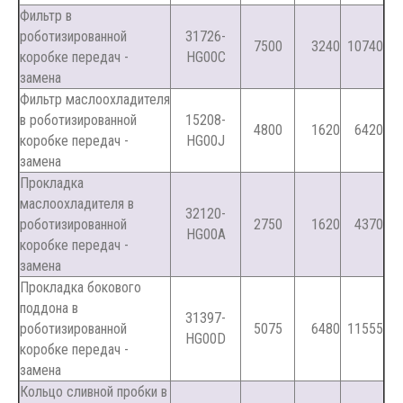
Фильтр в
роботизированной
31726-
7500
3240
10740
коробке передач -
HG00C
замена
Фильтр маслоохладителя
в роботизированной
15208-
4800
1620
6420
коробке передач -
HG00J
замена
Прокладка
маслоохладителя в
32120-
роботизированной
2750
1620
4370
HG00A
коробке передач -
замена
Прокладка бокового
поддона в
31397-
роботизированной
5075
6480
11555
HG00D
коробке передач -
замена
Кольцо сливной пробки в