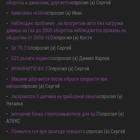
обороты в движении, дергается
спросил (а) Сергей
Капиталка vk56vd
спросил (а) Иван
Наблюдаю проблему , на прогретом авто без нагрузки
давишь на газ до 2000 оборотов наблюдаются провалы по
оборотам от 2000-1600
спросил (а) Костя
Qx 70 3.0d
спросил (а) Сергей
G25 рычаги подвески
спросил (а) Даниил Карпов
ИНФИНИТИ ФХ 37
спросил (а) Сергей
Машина дёргается после сброса скорости при
наборе
спросил (а) Сергей
Загораются 3 датчика на приборной панели
спросил (а)
Наталья
моторчик бачка стеклоомывателя для qx70
спросил (а)
АЛЕКС
Появился гул при проезде поворота.
спросил (а) Сергей