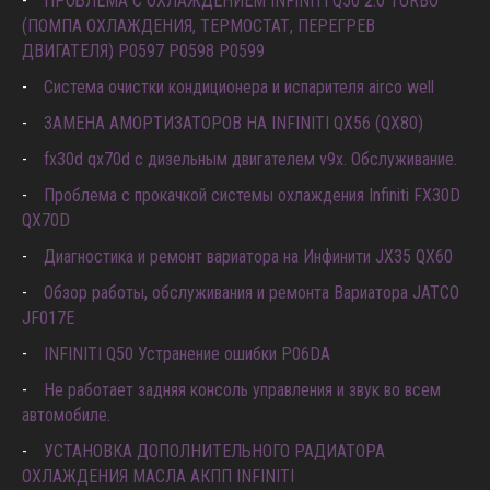
ПРОБЛЕМА С ОХЛАЖДЕНИЕМ INFINITI Q50 2.0 TURBO
(ПОМПА ОХЛАЖДЕНИЯ, ТЕРМОСТАТ, ПЕРЕГРЕВ
ДВИГАТЕЛЯ) P0597 P0598 P0599
Система очистки кондиционера и испарителя airco well
ЗАМЕНА АМОРТИЗАТОРОВ НА INFINITI QX56 (QX80)
fx30d qx70d с дизельным двигателем v9x. Обслуживание.
Проблема с прокачкой системы охлаждения Infiniti FX30D
QX70D
Диагностика и ремонт вариатора на Инфинити JX35 QX60
Обзор работы, обслуживания и ремонта Вариатора JATCO
JF017E
INFINITI Q50 Устранение ошибки P06DA
Не работает задняя консоль управления и звук во всем
автомобиле.
УСТАНОВКА ДОПОЛНИТЕЛЬНОГО РАДИАТОРА
ОХЛАЖДЕНИЯ МАСЛА АКПП INFINITI