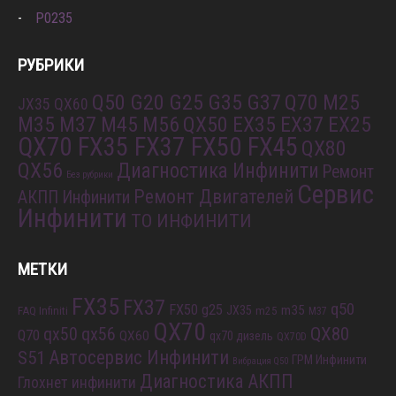
P0235
РУБРИКИ
Q50 G20 G25 G35 G37
Q70 M25
JX35 QX60
M35 M37 M45 M56
QX50 EX35 EX37 EX25
QX70 FX35 FX37 FX50 FX45
QX80
QX56
Диагностика Инфинити
Ремонт
Без рубрики
Сервис
Ремонт Двигателей
АКПП Инфинити
Инфинити
ТО ИНФИНИТИ
МЕТКИ
FX35
FX37
q50
FX50
g25
m35
JX35
FAQ Infiniti
m25
M37
QX70
QX80
qx56
qx50
Q70
QX60
qx70 дизель
QX70D
S51
Автосервис Инфинити
ГРМ Инфинити
Вибрация Q50
Диагностика АКПП
Глохнет инфинити