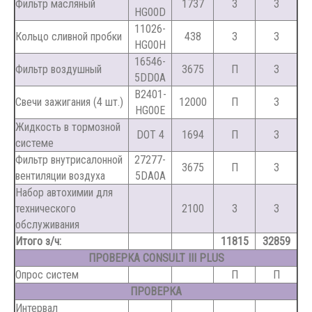
Фильтр масляный
1737
З
З
HG00D
11026-
Кольцо сливной пробки
438
З
З
HG00H
16546-
Фильтр воздушный
3675
П
З
5DD0A
B2401-
Свечи зажигания (4 шт.)
12000
П
З
HG00E
Жидкость в тормозной
DOT 4
1694
П
З
системе
Фильтр внутрисалонной
27277-
3675
П
З
вентиляции воздуха
5DA0A
Набор автохимии для
технического
2100
З
З
обслуживания
Итого з/ч:
11815
32859
ПРОВЕРКА CONSULT III PLUS
Опрос систем
П
П
ПРОВЕРКА
Интервал