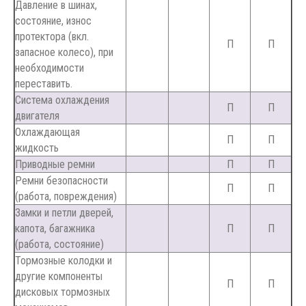
Давление в шинах,
состояние, износ
протектора (вкл.
П
П
запасное колесо), при
необходимости
переставить.
Система охлаждения
П
П
двигателя
Охлаждающая
П
П
жидкость
Приводные ремни
П
П
Ремни безопасности
П
П
(работа, повреждения)
Замки и петли дверей,
капота, багажника
П
П
(работа, состояние)
Тормозные колодки и
другие компоненты
П
П
дисковых тормозных