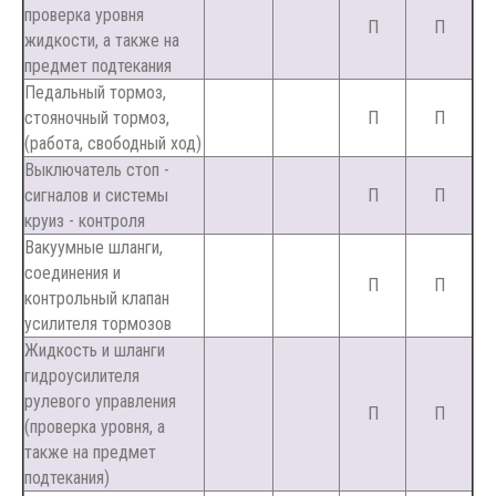
проверка уровня
П
П
жидкости, а также на
предмет подтекания
Педальный тормоз,
стояночный тормоз,
П
П
(работа, свободный ход)
Выключатель стоп -
сигналов и системы
П
П
круиз - контроля
Вакуумные шланги,
соединения и
П
П
контрольный клапан
усилителя тормозов
Жидкость и шланги
гидроусилителя
рулевого управления
П
П
(проверка уровня, а
также на предмет
подтекания)