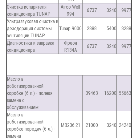
Очистка испарителя
Airco Well
6737
3240
9977
кондиционера TUNAP
994
Ультразвуковая очистка и
дезодорация системы
Tunap 9000
2888
5400
8288
вентиляции TUNAP
Диагностика и заправка
Фреон
6737
3240
9977
кондиционера
R134A
Масло в
роботизированной
коробке (6 л.) - полная
39463
16200
55663
замена с
обслуживанием:
Масло в
роботизированной
MB236.21
21000
3240
24240
коробке передач (6 л.) -
замена