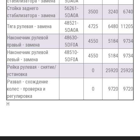
стабилизатора - замена
5DA0A
Стойка заднего
56261-
3500
3240
6740
стабилизатора - замена
5DA0A
48521-
Тяга рулевая - замена
4725
6480
11205
5DA0A
Наконечник рулевой
48630-
4550
5184
9734
правый - замена
5DF0A
Наконечник рулевой
48510-
4550
5184
9734
левый - замена
5DF0A
Рейка рулевая - снятие/
0
25920
25920
установка
Развал - схождение
колес - проверка и
0
9720
9720
регулировка
Н