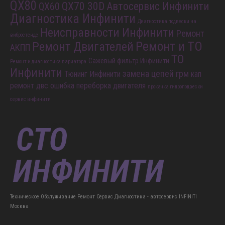
QX80
QX70 30D
Автосервис Инфинити
QX60
Диагностика Инфинити
Диагностика подвески на
Неисправности Инфинити
Ремонт
вибростенде
Ремонт и ТО
Ремонт Двигателей
АКПП
ТО
Сажевый фильтр Инфинити
Ремонт и диагностика вариатора
Инфинити
замена цепей грм
Тюнинг Инфинити
кап
ремонт двс
ошибка
переборка двигателя
прокачка гидроподвески
сервис инфинити
Техническое Обслуживание Ремонт Сервис Диагностика - автосервис INFINITI
Москва