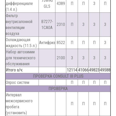
75W90
дифференциале
4389
П
П
З
П
GL5
(1.4 л.)
Фильтр
внутрисалонной
B7277-
2310
П
З
З
З
вентиляции
1CA0A
воздуха
Охлаждающая
Антифриз
8522
П
П
П
З
жидкость (11.5 л.)
Набор автохимии
для технического
2100
З
З
З
З
обслуживания
Итого з/ч:
12114
41066
49823
49588
ПРОВЕРКА CONSULT III PLUS
Опрос систем
П
П
П
П
ПРОВЕРКА
Интервал
межсервисного
П
П
П
П
пробега
(установить)