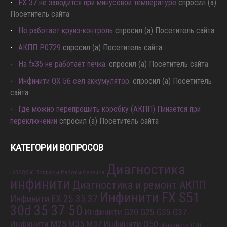
FX 37 не заводится при минусовой температуре
спросил (а)
Посетитель сайта
Не работает круиз-контроль
спросил (а) Посетитель сайта
АКПП P0729
спросил (а) Посетитель сайта
Hа fx35 не работает печка.
спросил (а) Посетитель сайта
Инфинити QX 56 сел аккумулятор.
спросил (а) Посетитель
сайта
Где можно перепрошить коробку (АКПП) Пинается при
переключении
спросил (а) Посетитель сайта
КАТЕГОРИИ ВОПРОСОВ
Диагностика
Вопросы Работы Сервиса
JX35 QX60
инфинити
Диагностика и ремонт АКПП
Инфинити FX S51
Инфинити EX 25 35 37
30d 35 37 50
Инфинити G20 G25 G35 G37
Инфинити M25 M35 M37
Инфинити Q50
Инфинити Q70