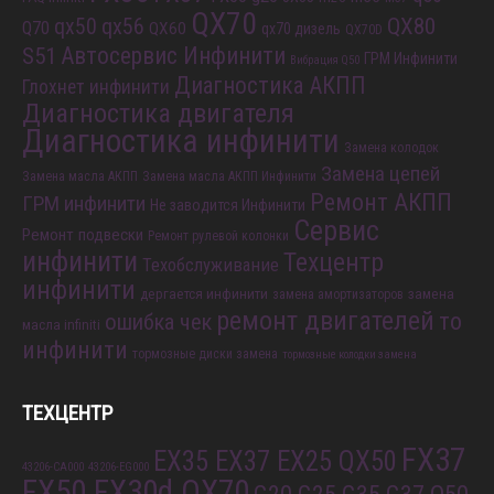
QX70
QX80
qx56
qx50
Q70
QX60
qx70 дизель
QX70D
S51
Автосервис Инфинити
ГРМ Инфинити
Вибрация Q50
Диагностика АКПП
Глохнет инфинити
Диагностика двигателя
Диагностика инфинити
Замена колодок
Замена цепей
Замена масла АКПП
Замена масла АКПП Инфинити
Ремонт АКПП
ГРМ инфинити
Не заводится Инфинити
Сервис
Ремонт подвески
Ремонт рулевой колонки
инфинити
Техцентр
Техобслуживание
инфинити
дергается инфинити
замена
замена амортизаторов
ремонт двигателей
то
ошибка чек
масла infiniti
инфинити
тормозные диски замена
тормозные колодки замена
ТЕХЦЕНТР
FX37
EX35 EX37 EX25 QX50
43206-CA000
43206-EG000
FX50 FX30d QX70