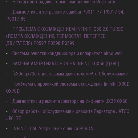
Не подходят задние тормозные диски на Инфинити
Диагностика и устранение ошибки Р0011-77, P0017-64,
P0017-85.
ПРОБЛЕМА С ОХЛАЖДЕНИЕМ INFINITI Q50 2.0 TURBO
(ПОМПА ОХЛАЖДЕНИЯ, ТЕРМОСТАТ, ПЕРЕГРЕВ
ДВИГАТЕЛЯ) P0597 P0598 P0599
Система очистки кондиционера и испарителя airco well
ЗАМЕНА АМОРТИЗАТОРОВ НА INFINITI QX56 (QX80)
fx30d qx70d с дизельным двигателем v9x. Обслуживание.
Проблема с прокачкой системы охлаждения Infiniti FX30D
QX70D
Диагностика и ремонт вариатора на Инфинити JX35 QX60
Обзор работы, обслуживания и ремонта Вариатора JATCO
JF017E
INFINITI Q50 Устранение ошибки P06DA