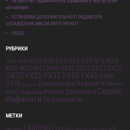
Не работает задняя консоль управления и звук во всем
автомобиле.
УСТАНОВКА ДОПОЛНИТЕЛЬНОГО РАДИАТОРА
ОХЛАЖДЕНИЯ МАСЛА АКПП INFINITI
P0235
РУБРИКИ
Q50 G20 G25 G35 G37
Q70 M25
JX35 QX60
M35 M37 M45 M56
QX50 EX35 EX37 EX25
QX70 FX35 FX37 FX50 FX45
QX80
QX56
Диагностика Инфинити
Ремонт
Без рубрики
Сервис
Ремонт Двигателей
АКПП Инфинити
Инфинити
ТО ИНФИНИТИ
МЕТКИ
FX35
FX37
q50
FX50
g25
m35
JX35
FAQ Infiniti
m25
M37