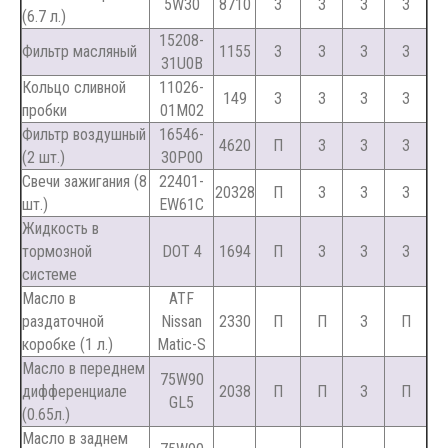
5W30
8710
З
З
З
З
(6.7 л.)
15208-
Фильтр масляный
1155
З
З
З
З
31U0B
Кольцо сливной
11026-
149
З
З
З
З
пробки
01M02
Фильтр воздушный
16546-
4620
П
З
З
З
(2 шт.)
30P00
Свечи зажигания (8
22401-
20328
П
З
З
З
шт.)
EW61C
Жидкость в
тормозной
DOT 4
1694
П
З
З
З
системе
Масло в
ATF
раздаточной
Nissan
2330
П
П
З
П
коробке (1 л.)
Matic-S
Масло в переднем
75W90
дифференциале
2038
П
П
З
П
GL5
(0.65л.)
Масло в заднем