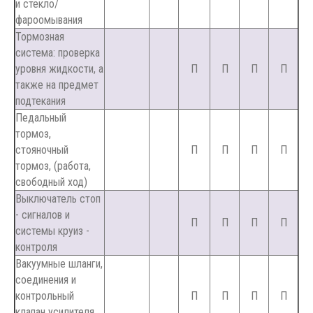
и стекло/
фароомывания
Тормозная
система: проверка
уровня жидкости, а
П
П
П
П
также на предмет
подтекания
Педальный
тормоз,
стояночный
П
П
П
П
тормоз, (работа,
свободный ход)
Выключатель стоп
- сигналов и
П
П
П
П
системы круиз -
контроля
Вакуумные шланги,
соединения и
контрольный
П
П
П
П
клапан усилителя