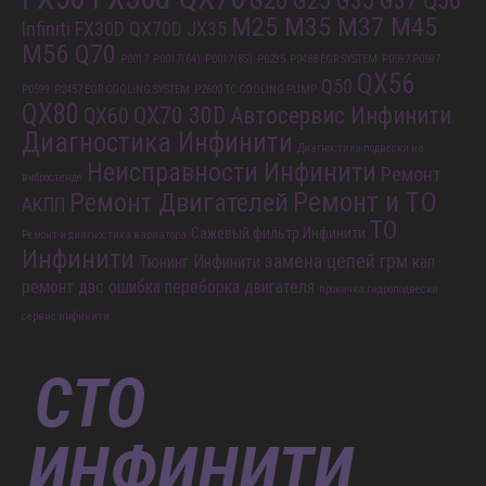
G20 G25 G35 G37 Q50
M25 M35 M37 M45
Infiniti FX30D QX70D
JX35
M56 Q70
P0017
P0017(64)
P0017(85)
P0235
P0488 EGR SYSTEM
P0597 P0597
QX56
Q50
P0599
P2457 EGR COOLING SYSTEM
P2600 TC COOLING PUMP
QX80
QX70 30D
Автосервис Инфинити
QX60
Диагностика Инфинити
Диагностика подвески на
Неисправности Инфинити
Ремонт
вибростенде
Ремонт и ТО
Ремонт Двигателей
АКПП
ТО
Сажевый фильтр Инфинити
Ремонт и диагностика вариатора
Инфинити
замена цепей грм
Тюнинг Инфинити
кап
ремонт двс
ошибка
переборка двигателя
прокачка гидроподвески
сервис инфинити