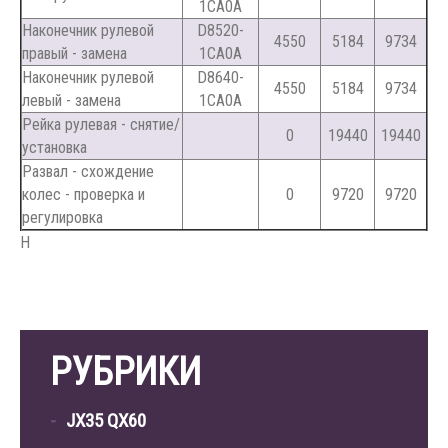
1CA0A
Наконечник рулевой
D8520-
4550
5184
9734
правый - замена
1CA0A
Наконечник рулевой
D8640-
4550
5184
9734
левый - замена
1CA0A
Рейка рулевая - снятие/
0
19440
19440
установка
Развал - схождение
колес - проверка и
0
9720
9720
регулировка
Н
РУБРИКИ
JX35 QX60