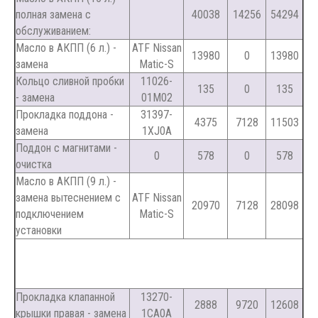
полная замена с
40038
14256
54294
обслуживанием:
Масло в АКПП (6 л.) -
ATF Nissan
13980
0
13980
замена
Matic-S
Кольцо сливной пробки
11026-
135
0
135
- замена
01M02
Прокладка поддона -
31397-
4375
7128
11503
замена
1XJ0A
Поддон с магнитами -
0
578
0
578
очистка
Масло в АКПП (9 л.) -
замена вытеснением с
ATF Nissan
20970
7128
28098
подключением
Matic-S
установки
Прокладка клапанной
13270-
2888
9720
12608
крышки правая - замена
1CA0A