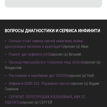
ВОПРОСЫ ДИАГНОСТИКИ И СЕРВИСА ИНФИНИТИ
Сколько стоит замена свечей зажигания, мойка
дроссельных заслонок и адаптация?
спросил (а) Иван
Ремонт двс инфинити jx55
спросил (а) Виталий
Последствия разбитого толкателя тнвд vk56vd
спросил (а)
Владислав
Растачиваю и перебираю двс VQ35DE
спросил (а) Глеб
Инфинити QX80 Z62. Поджирает масло.
спросил (а) Вадим
Семёнов
СКРИПИТ ПЕРЕГОРОДКА В БЕНЗОБАКЕ, КАК ЕЁ
УДАЛИТЬ
спросил (а) СЕРГЕЙ