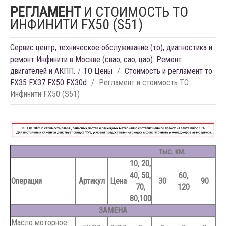
РЕГЛАМЕНТ
И СТОИМОСТЬ ТО
ИНФИНИТИ FX50 (S51)
Сервис центр, техническое обслуживание (то), диагностика и
ремонт Инфинити в Москве (свао, сао, цао). Ремонт
двигателей и АКПП.
ТО Цены
Стоимость и регламент то
FX35 FX37 FX50 FX30d
Регламент и стоимость ТО
Инфинити FX50 (S51)
тыс. км.
10, 20,
40, 50,
60,
Операции
Артикул
Цена
30
90
70,
120
80,100
ЗАМЕНА
Масло моторное