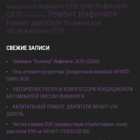
Инфинити
Инфинити QX56 QX80
Инфинити QX50
Ремонт Инфинити
QX70
Кузовной ремонт
Ремонт двигателя
Техническое
обслуживание (ТО)
СВЕЖИЕ ЗАПИСИ
Типичные “болячки” Инфинити JX35 (QX60)
Течь углового редуктора (раздаточной коробки) INFINITI
QX60/JX35
УВЕЛИЧЕНИЕ РЕСУРСА КОМПРЕССОРА КОНДИЦИОНЕРА
АВТОМОБИЛЕЙ НИССАН ИНФИНИТИ
КАПИТАЛЬНЫЙ РЕМОНТ ДВИГАТЕЛЯ INFINITI V9X
ДИЗЕЛЬ
Чистка клапана EGR (рециркуляции отработавших газов)
двигателя V9X на INFINITI FX30D/QX70D