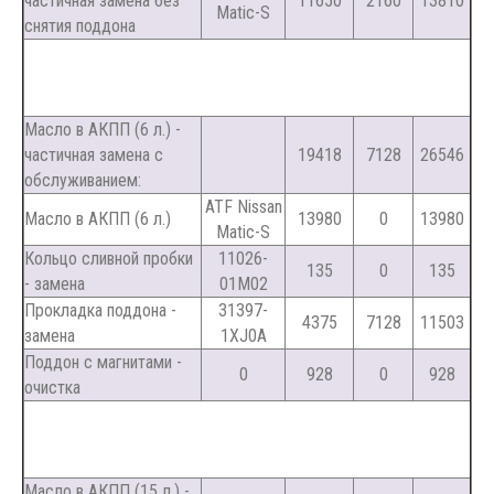
частичная замена без
11650
2160
13810
Matic-S
снятия поддона
Масло в АКПП (6 л.) -
частичная замена с
19418
7128
26546
обслуживанием:
ATF Nissan
Масло в АКПП (6 л.)
13980
0
13980
Matic-S
Кольцо сливной пробки
11026-
135
0
135
- замена
01M02
Прокладка поддона -
31397-
4375
7128
11503
замена
1XJ0A
Поддон с магнитами -
0
928
0
928
очистка
Масло в АКПП (15 л.) -