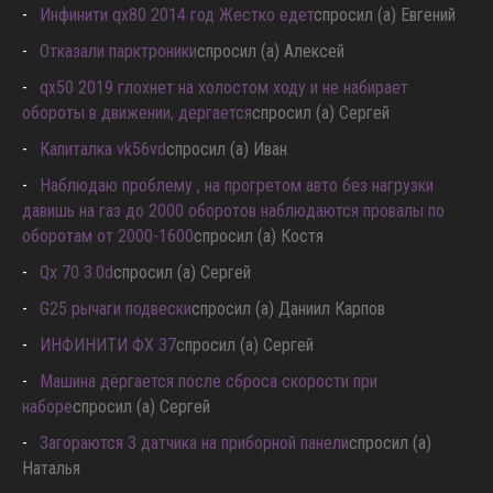
Инфинити qx80 2014 год Жестко едет
спросил (а) Евгений
Отказали парктроники
спросил (а) Алексей
qx50 2019 глохнет на холостом ходу и не набирает
обороты в движении, дергается
спросил (а) Сергей
Капиталка vk56vd
спросил (а) Иван
Наблюдаю проблему , на прогретом авто без нагрузки
давишь на газ до 2000 оборотов наблюдаются провалы по
оборотам от 2000-1600
спросил (а) Костя
Qx 70 3.0d
спросил (а) Сергей
G25 рычаги подвески
спросил (а) Даниил Карпов
ИНФИНИТИ ФХ 37
спросил (а) Сергей
Машина дёргается после сброса скорости при
наборе
спросил (а) Сергей
Загораются 3 датчика на приборной панели
спросил (а)
Наталья