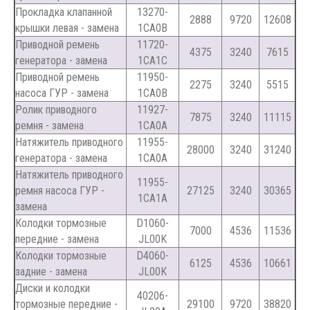
Прокладка клапанной
13270-
2888
9720
12608
крышки левая - замена
1CA0B
Приводной ремень
11720-
4375
3240
7615
генератора - замена
1CA1C
Приводной ремень
11950-
2275
3240
5515
насоса ГУР - замена
1CA0B
Ролик приводного
11927-
7875
3240
11115
ремня - замена
1CA0A
Натяжитель приводного
11955-
28000
3240
31240
генератора - замена
1CA0A
Натяжитель приводного
11955-
ремня насоса ГУР -
27125
3240
30365
1CA1A
замена
Колодки тормозные
D1060-
7000
4536
11536
передние - замена
JL00K
Колодки тормозные
D4060-
6125
4536
10661
задние - замена
JL00K
Диски и колодки
40206-
тормозные передние -
29100
9720
38820