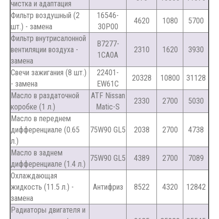
чистка и адаптация
Фильтр воздушный (2
16546-
4620
1080
5700
шт.) - замена
30P00
Фильтр внутрисалонной
B7277-
вентиляции воздуха -
2310
1620
3930
1CA0A
замена
Свечи зажигания (8 шт.)
22401-
20328
10800
31128
- замена
EW61C
Масло в раздаточной
ATF Nissan
2330
2700
5030
коробке (1 л.)
Matic-S
Масло в переднем
дифференциале (0.65
75W90 GL5
2038
2700
4738
л.)
Масло в заднем
75W90 GL5
4389
2700
7089
дифференциале (1.4 л.)
Охлаждающая
жидкость (11.5 л.) -
Антифриз
8522
4320
12842
замена
Радиаторы двигателя и