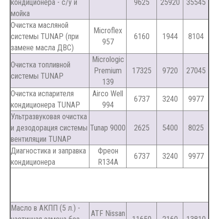
кондиционера - с/у и
9625
25920
35545
мойка
Очистка масляной
Microflex
системы TUNAP (при
6160
1944
8104
957
замене масла ДВС)
Micrologic
Очистка топливной
Premium
17325
9720
27045
системы TUNAP
139
Очистка испарителя
Airco Well
6737
3240
9977
кондиционера TUNAP
994
Ультразвуковая очистка
и дезодорация системы
Tunap 9000
2625
5400
8025
вентиляции TUNAP
Диагностика и заправка
Фреон
6737
3240
9977
кондиционера
R134A
Масло в АКПП (5 л.) -
ATF Nissan