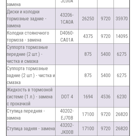
JL00A
замена
Диски и колодки
43206-
тормозные задние -
26250
9720
35970
1CA0A
замена
Колодки стояночного
D4060-
4375
9720
14095
тормоза - замена
CA01A
Суппорта тормозные
передние (2 шт.) -
875
5400
6275
чистка и смазка
Суппорта тормозные
задние (2 шт.) - чистка и
875
5400
6275
смазка
Жидкость в тормозной
системе (1 л.) - замена
DOT 4
1694
4536
6230
с прокачкой
Ступица передняя -
40202-
17100
9720
26820
замена
EJ70B
43202-
Ступица задняя - замена
17100
9720
26820
JK00B