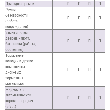
Приводные ремни
П
П
П
П
Ремни
безопасности
П
П
П
П
(работа,
повреждения)
Замки и петли
дверей, капота,
П
П
П
П
багажника (работа,
состояние)
Тормозные
колодки и другие
компоненты
П
П
П
П
дисковых
тормозных
механизмов
Жидкость в
автоматической
П
П
П
П
коробке передач
(9.9 л.)