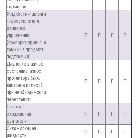
тормозов
Жидкость и шланги
гидроусилителя
рулевого
управления
П
П
П
П
(проверка уровня, а
также на предмет
подтекания)
Давление в шинах,
состояние, износ
протектора (вкл.
П
П
П
П
запасное колесо),
при необходимости
переставить.
Система
охлаждения
П
П
П
П
двигателя
Охлаждающая
П
П
П
П
жидкость