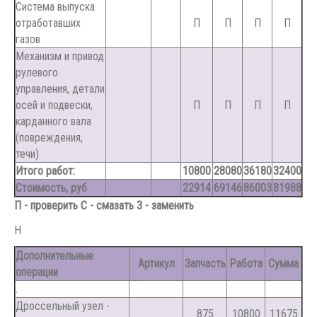
Система выпуска
отработавших
П
П
П
П
газов
Механизм и привод
рулевого
управления, детали
осей и подвески,
П
П
П
П
карданного вала
(повреждения,
течи)
Итого работ:
10800
28080
36180
32400
Стоимость, руб
22914
69146
86003
81988
П - проверить С - смазать З - заменить
Н
Дополнительные
Артикул
Запчасть
Работа
Сумма
операции
.
Дроссельный узел -
875
10800
11675