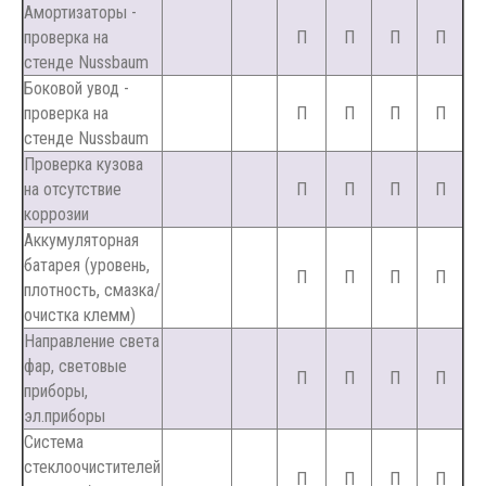
Амортизаторы -
проверка на
П
П
П
П
стенде Nussbaum
Боковой увод -
проверка на
П
П
П
П
стенде Nussbaum
Проверка кузова
на отсутствие
П
П
П
П
коррозии
Аккумуляторная
батарея (уровень,
П
П
П
П
плотность, смазка/
очистка клемм)
Направление света
фар, световые
П
П
П
П
приборы,
эл.приборы
Система
стеклоочистителей
П
П
П
П