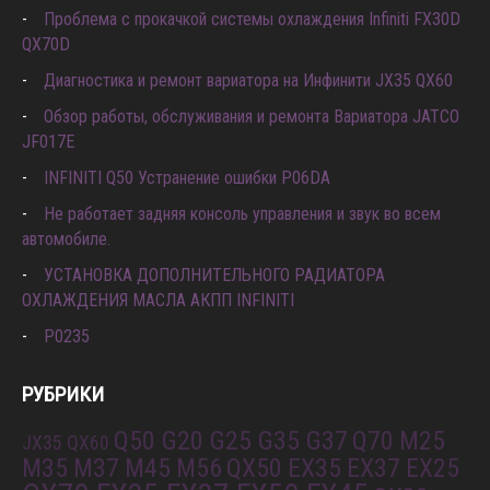
Проблема с прокачкой системы охлаждения Infiniti FX30D
QX70D
Диагностика и ремонт вариатора на Инфинити JX35 QX60
Обзор работы, обслуживания и ремонта Вариатора JATCO
JF017E
INFINITI Q50 Устранение ошибки P06DA
Не работает задняя консоль управления и звук во всем
автомобиле.
УСТАНОВКА ДОПОЛНИТЕЛЬНОГО РАДИАТОРА
ОХЛАЖДЕНИЯ МАСЛА АКПП INFINITI
P0235
РУБРИКИ
Q50 G20 G25 G35 G37
Q70 M25
JX35 QX60
M35 M37 M45 M56
QX50 EX35 EX37 EX25