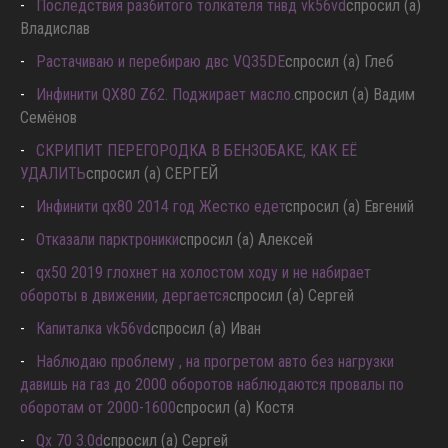
Последствия разбитого толкателя тнвд vk56vd
спросил (а)
Владислав
Растачиваю и перебираю двс VQ35DE
спросил (а) Глеб
Инфинити QX80 Z62. Поджирает масло.
спросил (а) Вадим
Семёнов
СКРИПИТ ПЕРЕГОРОДКА В БЕНЗОБАКЕ, КАК ЕЁ
УДАЛИТЬ
спросил (а) СЕРГЕЙ
Инфинити qx80 2014 год Жестко едет
спросил (а) Евгений
Отказали парктроники
спросил (а) Алексей
qx50 2019 глохнет на холостом ходу и не набирает
обороты в движении, дергается
спросил (а) Сергей
Капиталка vk56vd
спросил (а) Иван
Наблюдаю проблему , на прогретом авто без нагрузки
давишь на газ до 2000 оборотов наблюдаются провалы по
оборотам от 2000-1600
спросил (а) Костя
Qx 70 3.0d
спросил (а) Сергей