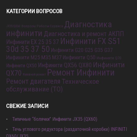
КАТЕГОРИИ ВОПРОСОВ
Диагностика
Вопросы Работы Сервиса
JX35 QX60
инфинити
Диагностика и ремонт АКПП
Инфинити FX S51
Инфинити EX 25 35 37
30d 35 37 50
Инфинити G20 G25 G35 G37
Инфинити M25 M35 M37
Инфинити Q50
Инфинити Q70
Инфинити
Инфинити QX56 QX80
Инфинити QX50
Ремонт Инфинити
QX70
Кузовной ремонт
Ремонт двигателя
Техническое
обслуживание (ТО)
СВЕЖИЕ ЗАПИСИ
Типичные “болячки” Инфинити JX35 (QX60)
Течь углового редуктора (раздаточной коробки) INFINITI
QX60/JX35