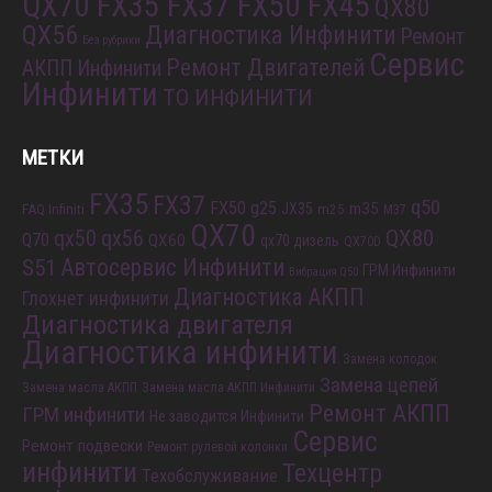
QX70 FX35 FX37 FX50 FX45
QX80
QX56
Диагностика Инфинити
Ремонт
Без рубрики
Сервис
Ремонт Двигателей
АКПП Инфинити
Инфинити
ТО ИНФИНИТИ
МЕТКИ
FX35
FX37
q50
FX50
g25
m35
JX35
FAQ Infiniti
m25
M37
QX70
QX80
qx56
qx50
Q70
QX60
qx70 дизель
QX70D
S51
Автосервис Инфинити
ГРМ Инфинити
Вибрация Q50
Диагностика АКПП
Глохнет инфинити
Диагностика двигателя
Диагностика инфинити
Замена колодок
Замена цепей
Замена масла АКПП
Замена масла АКПП Инфинити
Ремонт АКПП
ГРМ инфинити
Не заводится Инфинити
Сервис
Ремонт подвески
Ремонт рулевой колонки
инфинити
Техцентр
Техобслуживание