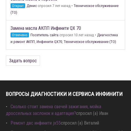
Открыт
Денис
спросил 7 лет назад
•
Техническое обслуживание
(ТО)
Замена масла АКПП Инфинити QX 70
Отвечено
Посетитель сайта
спросил 10 лет назад
•
Диагностика
и ремонт АКПП
,
Инфинити QX70
,
Техническое обслуживание (ТО)
Задать вопрос
ВОПРОСЫ ДИАГНОСТИКИ И СЕРВИСА ИНФИНИТИ
Сколько стоит замена свечей зажигания, мойка
дроссельных заслонок и адаптация?
спросил (а) Иван
Ремонт двс инфинити jx55
спросил (а) Виталий