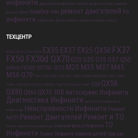
инфинити
дергается инфинити
замена
замена амортизаторов
ремонт двигателей
то
ошибка чек
масла infiniti
инфинити
тормозные диски замена
тормозные колодки замена
ТЕХЦЕНТР
FX37
EX35 EX37 EX25 QX50
43206-CA000
43206-EG000
FX50 FX30d QX70
G20 G25 G35 G37 Q50
M25 M35 M37 M45
Infiniti FX30D QX70D
JX35
M56 Q70
P0017
P0017(64)
P0017(85)
P0235
P0488 EGR SYSTEM
P0597 P0597
QX56
Q50
P0599
P2457 EGR COOLING SYSTEM
P2600 TC COOLING PUMP
QX80
QX70 30D
Автосервис Инфинити
QX60
Диагностика Инфинити
Диагностика подвески на
Неисправности Инфинити
Ремонт
вибростенде
Ремонт и ТО
Ремонт Двигателей
АКПП
ТО
Сажевый фильтр Инфинити
Ремонт и диагностика вариатора
Инфинити
замена цепей грм
Тюнинг Инфинити
кап