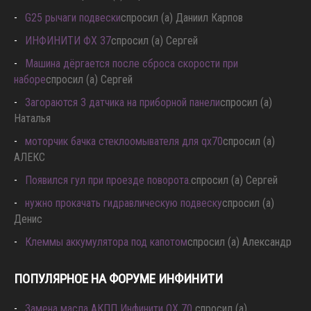
G25 рычаги подвески
спросил (а) Даниил Карпов
ИНФИНИТИ ФХ 37
спросил (а) Сергей
Машина дёргается после сброса скорости при
наборе
спросил (а) Сергей
Загораются 3 датчика на приборной панели
спросил (а)
Наталья
моторчик бачка стеклоомывателя для qx70
спросил (а)
АЛЕКС
Появился гул при проезде поворота.
спросил (а) Сергей
нужно прокачать гидравлическую подвеску
спросил (а)
Денис
Клеммы аккумулятора под капотом
спросил (а) Александр
ПОПУЛЯРНОЕ НА ФОРУМЕ ИНФИНИТИ
Замена масла АКПП Инфинити QX 70
спросил (а)