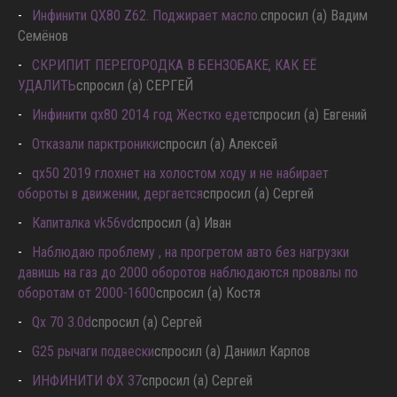
Инфинити QX80 Z62. Поджирает масло.
спросил (а) Вадим
Семёнов
СКРИПИТ ПЕРЕГОРОДКА В БЕНЗОБАКЕ, КАК ЕЁ
УДАЛИТЬ
спросил (а) СЕРГЕЙ
Инфинити qx80 2014 год Жестко едет
спросил (а) Евгений
Отказали парктроники
спросил (а) Алексей
qx50 2019 глохнет на холостом ходу и не набирает
обороты в движении, дергается
спросил (а) Сергей
Капиталка vk56vd
спросил (а) Иван
Наблюдаю проблему , на прогретом авто без нагрузки
давишь на газ до 2000 оборотов наблюдаются провалы по
оборотам от 2000-1600
спросил (а) Костя
Qx 70 3.0d
спросил (а) Сергей
G25 рычаги подвески
спросил (а) Даниил Карпов
ИНФИНИТИ ФХ 37
спросил (а) Сергей