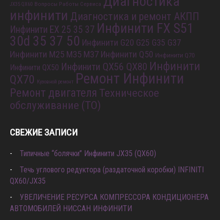
Диагностика
Вопросы Работы Сервиса
JX35 QX60
инфинити
Диагностика и ремонт АКПП
Инфинити FX S51
Инфинити EX 25 35 37
30d 35 37 50
Инфинити G20 G25 G35 G37
Инфинити M25 M35 M37
Инфинити Q50
Инфинити Q70
Инфинити
Инфинити QX56 QX80
Инфинити QX50
Ремонт Инфинити
QX70
Кузовной ремонт
Ремонт двигателя
Техническое
обслуживание (ТО)
СВЕЖИЕ ЗАПИСИ
Типичные “болячки” Инфинити JX35 (QX60)
Течь углового редуктора (раздаточной коробки) INFINITI
QX60/JX35
УВЕЛИЧЕНИЕ РЕСУРСА КОМПРЕССОРА КОНДИЦИОНЕРА
АВТОМОБИЛЕЙ НИССАН ИНФИНИТИ