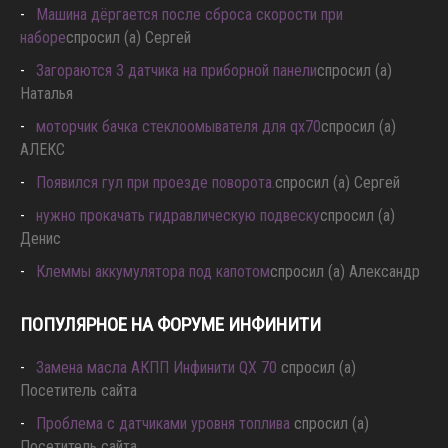
Машина дёргается после сброса скорости при
наборе
спросил (а) Сергей
Загораются 3 датчика на приборной панели
спросил (а)
Наталья
моторчик бачка стеклоомывателя для qx70
спросил (а)
АЛЕКС
Появился гул при проезде поворота.
спросил (а) Сергей
нужно прокачать гидравлическую подвеску
спросил (а)
Денис
Клеммы аккумулятора под капотом
спросил (а) Александр
ПОПУЛЯРНОЕ НА ФОРУМЕ ИНФИНИТИ
Замена масла АКПП Инфинити QX 70
спросил (а)
Посетитель сайта
Проблема с датчиками уровня топлива
спросил (а)
Посетитель сайта