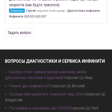
скорости (как будто трясется)
Отвечено
Сергей
спросил 6 лет назад
•
Диагностика инфинити
,
Инфинити G20 G25 G35 G37
Задать вопрос
ВОПРОСЫ ДИАГНОСТИКИ И СЕРВИСА ИНФИНИТИ
Сколько стоит замена свечей зажигания, мойка
дроссельных заслонок и адаптация?
спросил (а) Иван
Ремонт двс инфинити jx55
спросил (а) Виталий
Последствия разбитого толкателя тнвд vk56vd
спросил (а)
Владислав
Растачиваю и перебираю двс VQ35DE
спросил (а) Глеб