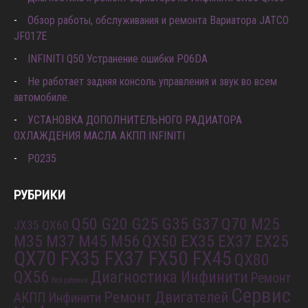
Обзор работы, обслуживания и ремонта Вариатора JATCO
JF017E
INFINITI Q50 Устранение ошибки P06DA
Не работает задняя консоль управления и звук во всем
автомобиле.
УСТАНОВКА ДОПОЛНИТЕЛЬНОГО РАДИАТОРА
ОХЛАЖДЕНИЯ МАСЛА АКПП INFINITI
P0235
РУБРИКИ
Q50 G20 G25 G35 G37
Q70 M25
JX35 QX60
M35 M37 M45 M56
QX50 EX35 EX37 EX25
QX70 FX35 FX37 FX50 FX45
QX80
QX56
Диагностика Инфинити
Ремонт
Без рубрики
Сервис
Ремонт Двигателей
АКПП Инфинити