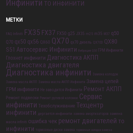
Инфинити
ТО ИНФИНИТИ
МЕТКИ
FX35
FX37
q50
FX50
g25
m35
JX35
FAQ Infiniti
m25
M37
QX70
QX80
qx56
qx50
Q70
QX60
qx70 дизель
QX70D
S51
Автосервис Инфинити
ГРМ Инфинити
Вибрация Q50
Диагностика АКПП
Глохнет инфинити
Диагностика двигателя
Диагностика инфинити
Замена колодок
Замена цепей
Замена масла АКПП
Замена масла АКПП Инфинити
Ремонт АКПП
ГРМ инфинити
Не заводится Инфинити
Сервис
Ремонт подвески
Ремонт рулевой колонки
инфинити
Техцентр
Техобслуживание
инфинити
дергается инфинити
замена
замена амортизаторов
ремонт двигателей
то
ошибка чек
масла infiniti
инфинити
тормозные диски замена
тормозные колодки замена