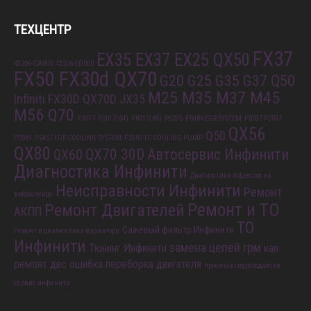
ТЕХЦЕНТР
FX37
EX35 EX37 EX25 QX50
43206-CA000
43206-EG000
FX50 FX30d QX70
G20 G25 G35 G37 Q50
M25 M35 M37 M45
Infiniti FX30D QX70D
JX35
M56 Q70
P0017
P0017(64)
P0017(85)
P0235
P0488 EGR SYSTEM
P0597 P0597
QX56
Q50
P0599
P2457 EGR COOLING SYSTEM
P2600 TC COOLING PUMP
QX80
QX70 30D
Автосервис Инфинити
QX60
Диагностика Инфинити
Диагностика подвески на
Неисправности Инфинити
Ремонт
вибростенде
Ремонт и ТО
Ремонт Двигателей
АКПП
ТО
Сажевый фильтр Инфинити
Ремонт и диагностика вариатора
Инфинити
замена цепей грм
Тюнинг Инфинити
кап
ремонт двс
ошибка
переборка двигателя
прокачка гидроподвески
сервис инфинити