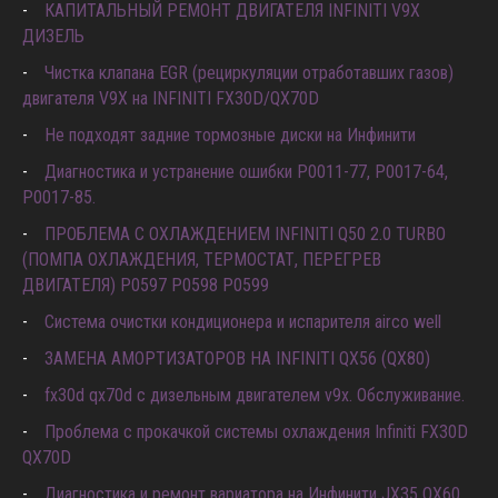
КАПИТАЛЬНЫЙ РЕМОНТ ДВИГАТЕЛЯ INFINITI V9X
ДИЗЕЛЬ
Чистка клапана EGR (рециркуляции отработавших газов)
двигателя V9X на INFINITI FX30D/QX70D
Не подходят задние тормозные диски на Инфинити
Диагностика и устранение ошибки Р0011-77, P0017-64,
P0017-85.
ПРОБЛЕМА С ОХЛАЖДЕНИЕМ INFINITI Q50 2.0 TURBO
(ПОМПА ОХЛАЖДЕНИЯ, ТЕРМОСТАТ, ПЕРЕГРЕВ
ДВИГАТЕЛЯ) P0597 P0598 P0599
Система очистки кондиционера и испарителя airco well
ЗАМЕНА АМОРТИЗАТОРОВ НА INFINITI QX56 (QX80)
fx30d qx70d с дизельным двигателем v9x. Обслуживание.
Проблема с прокачкой системы охлаждения Infiniti FX30D
QX70D
Диагностика и ремонт вариатора на Инфинити JX35 QX60