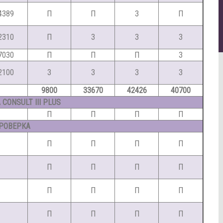
4389
П
П
З
П
2310
П
З
З
З
7030
П
П
П
З
2100
З
З
З
З
9800
33670
42426
40700
CONSULT III PLUS
П
П
П
П
РОВЕРКА
П
П
П
П
П
П
П
П
П
П
П
П
П
П
П
П