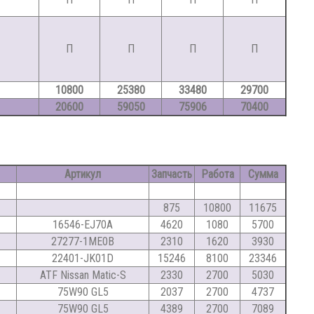
П
П
П
П
10800
25380
33480
29700
20600
59050
75906
70400
Артикул
Запчасть
Работа
Сумма
875
10800
11675
16546-EJ70A
4620
1080
5700
27277-1ME0B
2310
1620
3930
22401-JK01D
15246
8100
23346
ATF Nissan Matic-S
2330
2700
5030
75W90 GL5
2037
2700
4737
75W90 GL5
4389
2700
7089