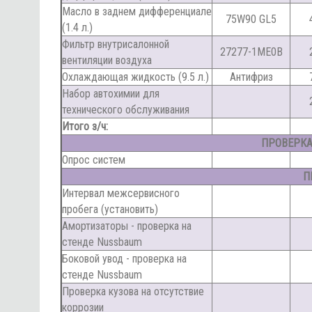
Масло в заднем дифференциале
75W90 GL5
(1.4 л.)
Фильтр внутрисалонной
27277-1ME0B
вентиляции воздуха
Охлаждающая жидкость (9.5 л.)
Антифриз
Набор автохимии для
технического обслуживания
Итого з/ч:
ПРОВЕРКА 
Опрос систем
П
Интервал межсервисного
пробега (установить)
Амортизаторы - проверка на
стенде Nussbaum
Боковой увод - проверка на
стенде Nussbaum
Проверка кузова на отсутствие
коррозии