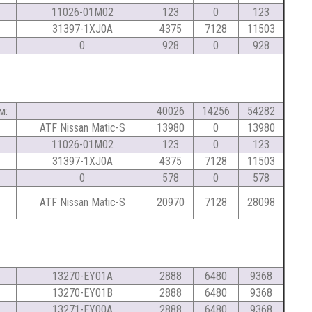
11026-01M02
123
0
123
31397-1XJ0A
4375
7128
11503
0
928
0
928
м:
40026
14256
54282
ATF Nissan Matic-S
13980
0
13980
11026-01M02
123
0
123
31397-1XJ0A
4375
7128
11503
0
578
0
578
ATF Nissan Matic-S
20970
7128
28098
13270-EY01A
2888
6480
9368
13270-EY01B
2888
6480
9368
13271-EY00A
2888
6480
9368