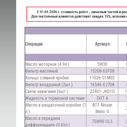
Операции
Артикул
Масло моторное (4.9л.)
5W30
Фильтр масляный
15208-65F0B
Кольцо сливной пробки
11026-01M02
Фильтр воздушный (2шт.)
16546-EJ70A
Свечи зажигания (6шт.)
22401-JK01D
1
Жидкость в тормозной системе
DOT 4
Масло в раздаточной коробке (1
ATF Nissan
л.)
Matic-S
Масло в переднем
75W90 GL5
дифференциале (0.65л.)