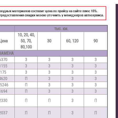
тыс. км.
10, 20, 40,
Цена
50, 70,
30
60, 120
90
80,100
ЗАМЕНА
6370
З
З
З
З
1155
З
З
З
З
175
З
З
З
З
4620
П
З
З
З
5246
П
З
З
З
1694
П
З
З
З
2330
П
П
З
П
2037
П
П
З
П