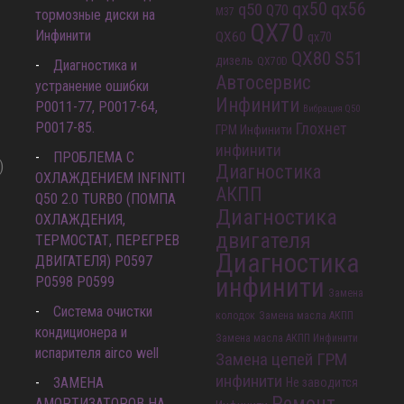
qx56
q50
qx50
Q70
M37
тормозные диски на
QX70
Инфинити
QX60
qx70
QX80
S51
дизель
QX70D
Диагностика и
Автосервис
устранение ошибки
Инфинити
Р0011-77, P0017-64,
Вибрация Q50
P0017-85.
Глохнет
ГРМ Инфинити
инфинити
ПРОБЛЕМА С
)
Диагностика
ОХЛАЖДЕНИЕМ INFINITI
АКПП
Q50 2.0 TURBO (ПОМПА
Диагностика
ОХЛАЖДЕНИЯ,
двигателя
ТЕРМОСТАТ, ПЕРЕГРЕВ
Диагностика
ДВИГАТЕЛЯ) P0597
инфинити
P0598 P0599
Замена
Система очистки
колодок
Замена масла АКПП
кондиционера и
Замена масла АКПП Инфинити
испарителя airco well
Замена цепей ГРМ
инфинити
ЗАМЕНА
Не заводится