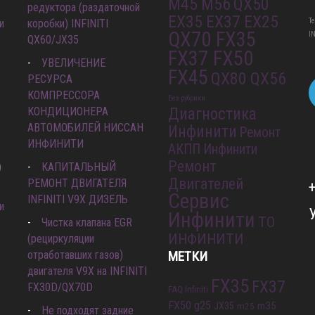
M45 M56
QX50
редуктора (раздаточной
EX35 EX37 EX25
Т
и
коробки) INFINITI
QX70 FX35
I
QX60/JX35
FX37 FX50
УВЕЛИЧЕНИЕ
FX45
QX80 QX56
РЕСУРСА
КОМПРЕССОРА
Без рубрики
КОНДИЦИОНЕРА
Диагностика
АВТОМОБИЛЕЙ НИССАН
Инфинити
Ремонт
ИНФИНИТИ
АКПП Инфинити
Ремонт
)
КАПИТАЛЬНЫЙ
Двигателей
РЕМОНТ ДВИГАТЕЛЯ
Сервис
INFINITI V9X ДИЗЕЛЬ
и
Инфинити
ТО
Чистка клапана EGR
ИНФИНИТИ
(рециркуляции
отработавших газов)
МЕТКИ
двигателя V9X на INFINITI
FX35
FX37
FX30D/QX70D
FAQ Infiniti
FX50
g25
m35
JX35
m25
Не подходят задние