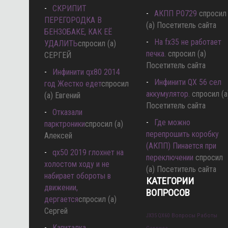
СКРИПИТ
АКПП P0729
спросил
ПЕРЕГОРОДКА В
(а) Посетитель сайта
БЕНЗОБАКЕ, КАК ЕЁ
Hа fx35 не работает
УДАЛИТЬ
спросил (а)
печка.
спросил (а)
СЕРГЕЙ
Посетитель сайта
Инфинити qx80 2014
Инфинити QX 56 сел
год Жестко едет
спросил
аккумулятор.
спросил (а
(а) Евгений
Посетитель сайта
Отказали
Где можно
парктроники
спросил (а)
перепрошить коробку
Алексей
(АКПП) Пинается при
qx50 2019 глохнет на
переключении
спросил
холостом ходу и не
(а) Посетитель сайта
набирает обороты в
КАТЕГОРИИ
движении,
ВОПРОСОВ
дергается
спросил (а)
Сергей
Вопросы Работы
JX35 QX60