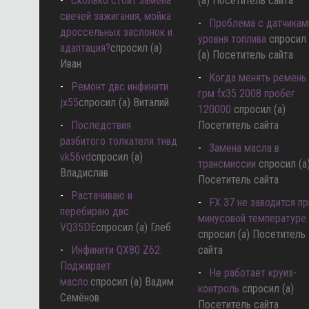
Сколько стоит замена
(а) Посетитель сайта
свечей зажигания, мойка
Проблема с датчикам
дроссельных заслонок и
уровня топлива
спросил
адаптация?
спросил (а)
(а) Посетитель сайта
Иван
Когда менять ремень
Ремонт двс инфинити
грм fx35 2008 пробег
jx55
спросил (а) Виталий
120000
спросил (а)
Последствия
Посетитель сайта
разбитого толкателя тнвд
Замена масла в
vk56vd
спросил (а)
трансмиссии
спросил (а
Владислав
Посетитель сайта
Растачиваю и
FX 37 не заводится пр
перебираю двс
минусовой температуре
VQ35DE
спросил (а) Глеб
спросил (а) Посетитель
Инфинити QX80 Z62.
сайта
Поджирает
Не работает круиз-
масло.
спросил (а) Вадим
контроль
спросил (а)
Семёнов
Посетитель сайта