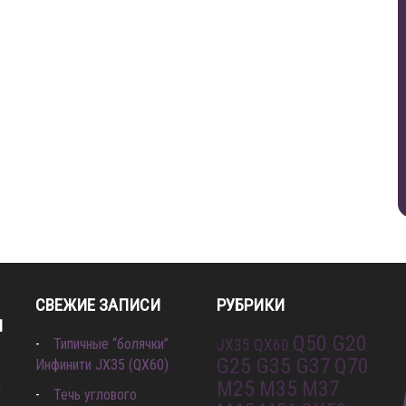
БКИ P06DA
ТИПИЧНЫЕ “БОЛЯЧКИ” ИНФИНИТИ JX35 (QX60)
СВЕЖИЕ ЗАПИСИ
РУБРИКИ
И
Q50 G20
Типичные “болячки”
JX35 QX60
G25 G35 G37
Q70
Инфинити JX35 (QX60)
M25 M35 M37
л
Течь углового