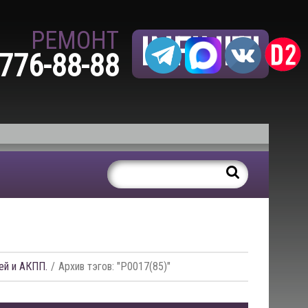
РЕМОНТ
INFINITI
 776-88-88
ей и АКПП.
Архив тэгов: "P0017(85)"