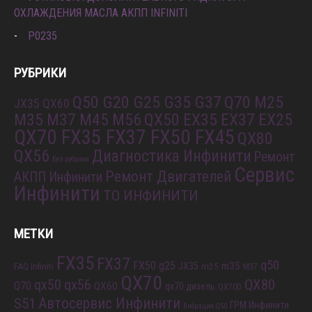
ОХЛАЖДЕНИЯ МАСЛА АКПП INFINITI
P0235
РУБРИКИ
Q50 G20 G25 G35 G37
Q70 M25
JX35 QX60
M35 M37 M45 M56
QX50 EX35 EX37 EX25
QX70 FX35 FX37 FX50 FX45
QX80
QX56
Диагностика Инфинити
Ремонт
Без рубрики
Сервис
Ремонт Двигателей
АКПП Инфинити
Инфинити
ТО ИНФИНИТИ
МЕТКИ
FX35
FX37
q50
FX50
g25
m35
JX35
FAQ Infiniti
m25
M37
QX70
QX80
qx56
qx50
Q70
QX60
qx70 дизель
QX70D
S51
Автосервис Инфинити
ГРМ Инфинити
Вибрация Q50