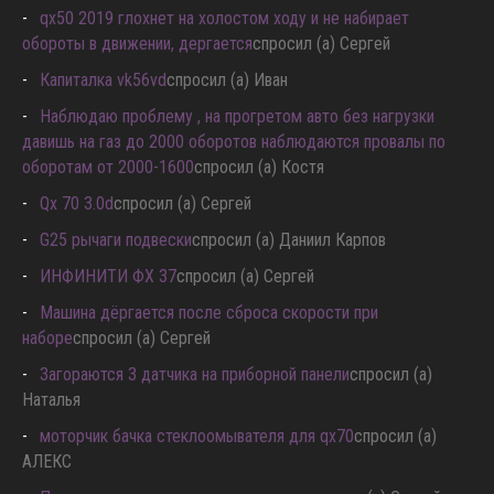
qx50 2019 глохнет на холостом ходу и не набирает
обороты в движении, дергается
спросил (а) Сергей
Капиталка vk56vd
спросил (а) Иван
Наблюдаю проблему , на прогретом авто без нагрузки
давишь на газ до 2000 оборотов наблюдаются провалы по
оборотам от 2000-1600
спросил (а) Костя
Qx 70 3.0d
спросил (а) Сергей
G25 рычаги подвески
спросил (а) Даниил Карпов
ИНФИНИТИ ФХ 37
спросил (а) Сергей
Машина дёргается после сброса скорости при
наборе
спросил (а) Сергей
Загораются 3 датчика на приборной панели
спросил (а)
Наталья
моторчик бачка стеклоомывателя для qx70
спросил (а)
АЛЕКС