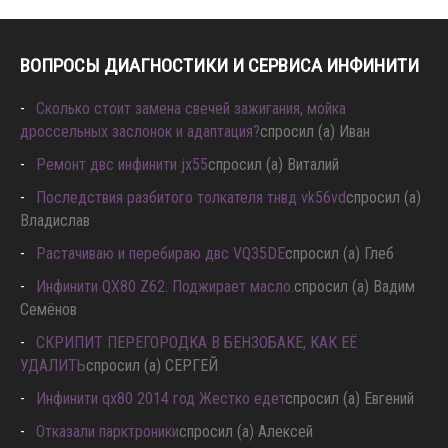
ВОПРОСЫ ДИАГНОСТИКИ И СЕРВИСА ИНФИНИТИ
Сколько стоит замена свечей зажигания, мойка
дроссельных заслонок и адаптация?
спросил (а) Иван
Ремонт двс инфинити jx55
спросил (а) Виталий
Последствия разбитого толкателя тнвд vk56vd
спросил (а)
Владислав
Растачиваю и перебираю двс VQ35DE
спросил (а) Глеб
Инфинити QX80 Z62. Поджирает масло.
спросил (а) Вадим
Семёнов
СКРИПИТ ПЕРЕГОРОДКА В БЕНЗОБАКЕ, КАК ЕЁ
УДАЛИТЬ
спросил (а) СЕРГЕЙ
Инфинити qx80 2014 год Жестко едет
спросил (а) Евгений
Отказали парктроники
спросил (а) Алексей