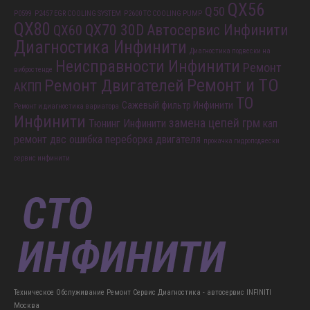
QX56
Q50
P0599
P2457 EGR COOLING SYSTEM
P2600 TC COOLING PUMP
QX80
QX70 30D
Автосервис Инфинити
QX60
Диагностика Инфинити
Диагностика подвески на
Неисправности Инфинити
Ремонт
вибростенде
Ремонт и ТО
Ремонт Двигателей
АКПП
ТО
Сажевый фильтр Инфинити
Ремонт и диагностика вариатора
Инфинити
замена цепей грм
Тюнинг Инфинити
кап
ремонт двс
ошибка
переборка двигателя
прокачка гидроподвески
сервис инфинити
Техническое Обслуживание Ремонт Сервис Диагностика - автосервис INFINITI
Москва