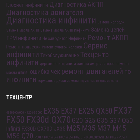
Диагностика АКПП
Глохнет инфинити
Диагностика двигателя
Диагностика инфинити
Замена колодок
Замена цепей
Замена масла АКПП
Замена масла АКПП Инфинити
Ремонт АКПП
ГРМ инфинити
Не заводится Инфинити
Сервис
Ремонт подвески
Ремонт рулевой колонки
инфинити
Техцентр
Техобслуживание
инфинити
дергается инфинити
замена
замена амортизаторов
ремонт двигателей
то
ошибка чек
масла infiniti
инфинити
тормозные диски замена
тормозные колодки замена
ТЕХЦЕНТР
FX37
EX35 EX37 EX25 QX50
43206-CA000
43206-EG000
FX50 FX30d QX70
G20 G25 G35 G37 Q50
M25 M35 M37 M45
Infiniti FX30D QX70D
JX35
M56 Q70
P0017
P0017(64)
P0017(85)
P0235
P0488 EGR SYSTEM
P0597 P0597