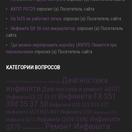
АКПП P0729
спросил (а) Посетитель сайта
Hа fx35 не работает печка.
спросил (а) Посетитель сайта
Инфинити QX 56 сел аккумулятор.
спросил (а) Посетитель
сайта
Где можно перепрошить коробку (АКПП) Пинается при
переключении
спросил (а) Посетитель сайта
КАТЕГОРИИ ВОПРОСОВ
Диагностика
Вопросы Работы Сервиса
JX35 QX60
инфинити
Диагностика и ремонт АКПП
Инфинити FX S51
Инфинити EX 25 35 37
30d 35 37 50
Инфинити G20 G25 G35 G37
Инфинити M25 M35 M37
Инфинити Q50
Инфинити Q70
Инфинити
Инфинити QX56 QX80
Инфинити QX50
Ремонт Инфинити
QX70
Кузовной ремонт