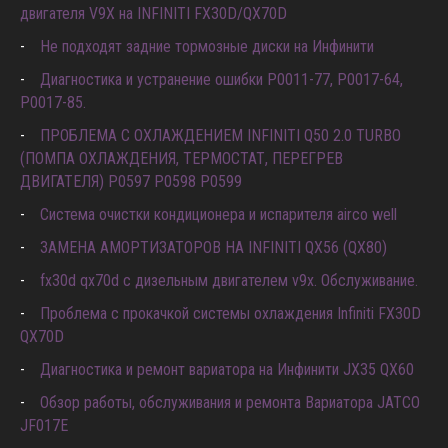
двигателя V9X на INFINITI FX30D/QX70D
Не подходят задние тормозные диски на Инфинити
Диагностика и устранение ошибки Р0011-77, P0017-64,
P0017-85.
ПРОБЛЕМА С ОХЛАЖДЕНИЕМ INFINITI Q50 2.0 TURBO
(ПОМПА ОХЛАЖДЕНИЯ, ТЕРМОСТАТ, ПЕРЕГРЕВ
ДВИГАТЕЛЯ) P0597 P0598 P0599
Система очистки кондиционера и испарителя airco well
ЗАМЕНА АМОРТИЗАТОРОВ НА INFINITI QX56 (QX80)
fx30d qx70d с дизельным двигателем v9x. Обслуживание.
Проблема с прокачкой системы охлаждения Infiniti FX30D
QX70D
Диагностика и ремонт вариатора на Инфинити JX35 QX60
Обзор работы, обслуживания и ремонта Вариатора JATCO
JF017E