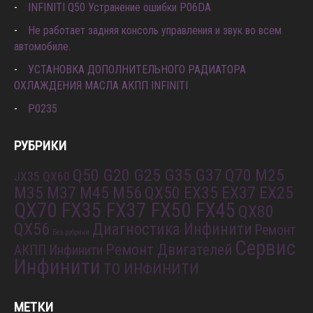
INFINITI Q50 Устранение ошибки P06DA
Не работает задняя консоль управления и звук во всем
автомобиле.
УСТАНОВКА ДОПОЛНИТЕЛЬНОГО РАДИАТОРА
ОХЛАЖДЕНИЯ МАСЛА АКПП INFINITI
P0235
РУБРИКИ
Q50 G20 G25 G35 G37
Q70 M25
JX35 QX60
M35 M37 M45 M56
QX50 EX35 EX37 EX25
QX70 FX35 FX37 FX50 FX45
QX80
QX56
Диагностика Инфинити
Ремонт
Без рубрики
Сервис
Ремонт Двигателей
АКПП Инфинити
Инфинити
ТО ИНФИНИТИ
МЕТКИ