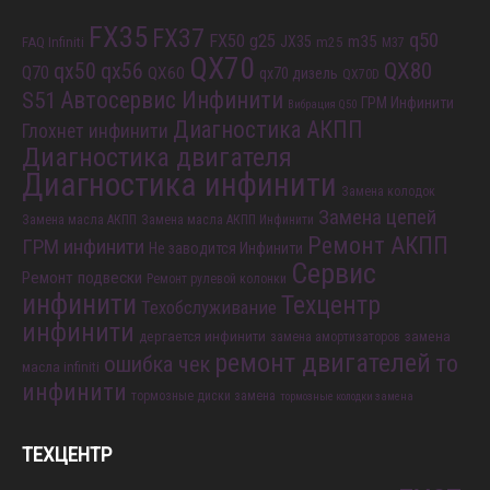
FX35
FX37
q50
FX50
g25
m35
JX35
FAQ Infiniti
m25
M37
QX70
QX80
qx56
qx50
Q70
QX60
qx70 дизель
QX70D
S51
Автосервис Инфинити
ГРМ Инфинити
Вибрация Q50
Диагностика АКПП
Глохнет инфинити
Диагностика двигателя
Диагностика инфинити
Замена колодок
Замена цепей
Замена масла АКПП
Замена масла АКПП Инфинити
Ремонт АКПП
ГРМ инфинити
Не заводится Инфинити
Сервис
Ремонт подвески
Ремонт рулевой колонки
инфинити
Техцентр
Техобслуживание
инфинити
дергается инфинити
замена
замена амортизаторов
ремонт двигателей
то
ошибка чек
масла infiniti
инфинити
тормозные диски замена
тормозные колодки замена
ТЕХЦЕНТР