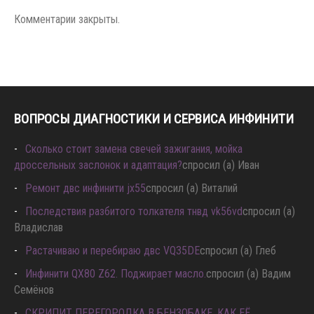
Комментарии закрыты.
ВОПРОСЫ ДИАГНОСТИКИ И СЕРВИСА ИНФИНИТИ
Сколько стоит замена свечей зажигания, мойка
дроссельных заслонок и адаптация?
спросил (а) Иван
Ремонт двс инфинити jx55
спросил (а) Виталий
Последствия разбитого толкателя тнвд vk56vd
спросил (а)
Владислав
Растачиваю и перебираю двс VQ35DE
спросил (а) Глеб
Инфинити QX80 Z62. Поджирает масло.
спросил (а) Вадим
Семёнов
СКРИПИТ ПЕРЕГОРОДКА В БЕНЗОБАКЕ, КАК ЕЁ