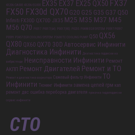
FX37
EX35 EX37 EX25 QX50
43206-CA000
43206-EG000
FX50 FX30d QX70
G20 G25 G35 G37 Q50
M25 M35 M37 M45
Infiniti FX30D QX70D
JX35
M56 Q70
P0017
P0017(64)
P0017(85)
P0235
P0488 EGR SYSTEM
P0597 P0597
QX56
Q50
P0599
P2457 EGR COOLING SYSTEM
P2600 TC COOLING PUMP
QX80
QX70 30D
Автосервис Инфинити
QX60
Диагностика Инфинити
Диагностика подвески на
Неисправности Инфинити
Ремонт
вибростенде
Ремонт и ТО
Ремонт Двигателей
АКПП
ТО
Сажевый фильтр Инфинити
Ремонт и диагностика вариатора
Инфинити
замена цепей грм
Тюнинг Инфинити
кап
ремонт двс
ошибка
переборка двигателя
прокачка гидроподвески
сервис инфинити