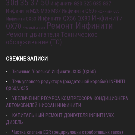
30d 35 37 50
Инфинити G20 G25 G35 G37
Инфинити M25 M35 M37
Инфинити Q50
Инфинити Q70
Инфинити
Инфинити QX56 QX80
Инфинити QX50
Ремонт Инфинити
QX70
Кузовной ремонт
Ремонт двигателя
Техническое
обслуживание (ТО)
СВЕЖИЕ ЗАПИСИ
Типичные “болячки” Инфинити JX35 (QX60)
Течь углового редуктора (раздаточной коробки) INFINITI
QX60/JX35
УВЕЛИЧЕНИЕ РЕСУРСА КОМПРЕССОРА КОНДИЦИОНЕРА
АВТОМОБИЛЕЙ НИССАН ИНФИНИТИ
КАПИТАЛЬНЫЙ РЕМОНТ ДВИГАТЕЛЯ INFINITI V9X
ДИЗЕЛЬ
Чистка клапана EGR (рециркуляции отработавших газов)