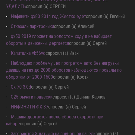
УДАЛИТЬ
спросил (а) СЕРГЕЙ
Инфинити qx80 2014 год Жестко едет
спросил (а) Евгений
Отказали парктроники
спросил (а) Алексей
qx50 2019 глохнет на холостом ходу и не набирает
обороты в движении, дергается
спросил (а) Сергей
Капиталка vk56vd
спросил (а) Иван
Наблюдаю проблему , на прогретом авто без нагрузки
давишь на газ до 2000 оборотов наблюдаются провалы по
оборотам от 2000-1600
спросил (а) Костя
Qx 70 3.0d
спросил (а) Сергей
G25 рычаги подвески
спросил (а) Даниил Карпов
ИНФИНИТИ ФХ 37
спросил (а) Сергей
Машина дёргается после сброса скорости при
наборе
спросил (а) Сергей
Загораются 3 датчика на приборной панели
спросил (а)