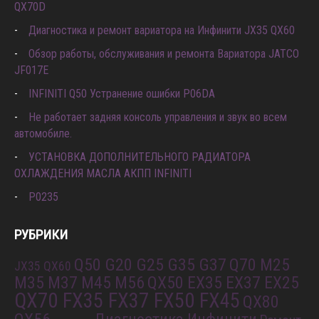
Проблема с прокачкой системы охлаждения Infiniti FX30D
QX70D
Диагностика и ремонт вариатора на Инфинити JX35 QX60
Обзор работы, обслуживания и ремонта Вариатора JATCO
JF017E
INFINITI Q50 Устранение ошибки P06DA
Не работает задняя консоль управления и звук во всем
автомобиле.
УСТАНОВКА ДОПОЛНИТЕЛЬНОГО РАДИАТОРА
ОХЛАЖДЕНИЯ МАСЛА АКПП INFINITI
P0235
РУБРИКИ
Q50 G20 G25 G35 G37
Q70 M25
JX35 QX60
M35 M37 M45 M56
QX50 EX35 EX37 EX25
QX70 FX35 FX37 FX50 FX45
QX80