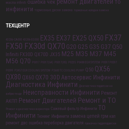
ремонт двигателей
то
ошибка чек
масла infiniti
инфинити
тормозные диски замена
тормозные колодки замена
ТЕХЦЕНТР
FX37
EX35 EX37 EX25 QX50
43206-CA000
43206-EG000
FX50 FX30d QX70
G20 G25 G35 G37 Q50
M25 M35 M37 M45
Infiniti FX30D QX70D
JX35
M56 Q70
P0017
P0017(64)
P0017(85)
P0235
P0488 EGR SYSTEM
P0597 P0597
QX56
Q50
P0599
P2457 EGR COOLING SYSTEM
P2600 TC COOLING PUMP
QX80
QX70 30D
Автосервис Инфинити
QX60
Диагностика Инфинити
Диагностика подвески на
Неисправности Инфинити
Ремонт
вибростенде
Ремонт и ТО
Ремонт Двигателей
АКПП
ТО
Сажевый фильтр Инфинити
Ремонт и диагностика вариатора
Инфинити
замена цепей грм
Тюнинг Инфинити
кап
ремонт двс
ошибка
переборка двигателя
прокачка гидроподвески