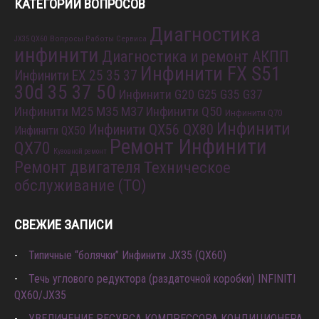
КАТЕГОРИИ ВОПРОСОВ
Диагностика
Вопросы Работы Сервиса
JX35 QX60
инфинити
Диагностика и ремонт АКПП
Инфинити FX S51
Инфинити EX 25 35 37
30d 35 37 50
Инфинити G20 G25 G35 G37
Инфинити M25 M35 M37
Инфинити Q50
Инфинити Q70
Инфинити
Инфинити QX56 QX80
Инфинити QX50
Ремонт Инфинити
QX70
Кузовной ремонт
Ремонт двигателя
Техническое
обслуживание (ТО)
СВЕЖИЕ ЗАПИСИ
Типичные “болячки” Инфинити JX35 (QX60)
Течь углового редуктора (раздаточной коробки) INFINITI
QX60/JX35