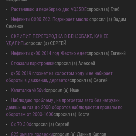
Владислав
Растачиваю и перебираю двс VQ35DE
спросил (а) Глеб
Инфинити QX80 Z62. Поджирает масло.
спросил (а) Вадим
Семёнов
СКРИПИТ ПЕРЕГОРОДКА В БЕНЗОБАКЕ, КАК ЕЁ
УДАЛИТЬ
спросил (а) СЕРГЕЙ
Инфинити qx80 2014 год Жестко едет
спросил (а) Евгений
Отказали парктроники
спросил (а) Алексей
qx50 2019 глохнет на холостом ходу и не набирает
обороты в движении, дергается
спросил (а) Сергей
Капиталка vk56vd
спросил (а) Иван
Наблюдаю проблему , на прогретом авто без нагрузки
давишь на газ до 2000 оборотов наблюдаются провалы по
оборотам от 2000-1600
спросил (а) Костя
Qx 70 3.0d
спросил (а) Сергей