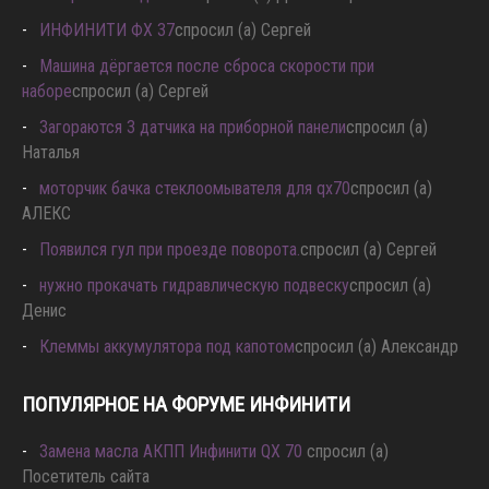
G25 рычаги подвески
спросил (а) Даниил Карпов
ИНФИНИТИ ФХ 37
спросил (а) Сергей
Машина дёргается после сброса скорости при
наборе
спросил (а) Сергей
Загораются 3 датчика на приборной панели
спросил (а)
Наталья
моторчик бачка стеклоомывателя для qx70
спросил (а)
АЛЕКС
Появился гул при проезде поворота.
спросил (а) Сергей
нужно прокачать гидравлическую подвеску
спросил (а)
Денис
Клеммы аккумулятора под капотом
спросил (а) Александр
ПОПУЛЯРНОЕ НА ФОРУМЕ ИНФИНИТИ
Замена масла АКПП Инфинити QX 70
спросил (а)