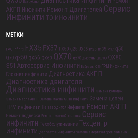
QX56
Диагностика Инфинити
Ремонт
Без рубрики
Сервис
Ремонт Двигателей
АКПП Инфинити
Инфинити
ТО ИНФИНИТИ
МЕТКИ
FX35
FX37
q50
FX50
g25
m35
JX35
FAQ Infiniti
m25
M37
QX70
QX80
qx56
qx50
Q70
QX60
qx70 дизель
QX70D
S51
Автосервис Инфинити
ГРМ Инфинити
Вибрация Q50
Диагностика АКПП
Глохнет инфинити
Диагностика двигателя
Диагностика инфинити
Замена колодок
Замена цепей
Замена масла АКПП
Замена масла АКПП Инфинити
Ремонт АКПП
ГРМ инфинити
Не заводится Инфинити
Сервис
Ремонт подвески
Ремонт рулевой колонки
инфинити
Техцентр
Техобслуживание
инфинити
дергается инфинити
замена
замена амортизаторов