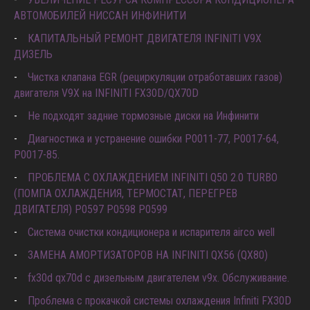
УВЕЛИЧЕНИЕ РЕСУРСА КОМПРЕССОРА КОНДИЦИОНЕРА
АВТОМОБИЛЕЙ НИССАН ИНФИНИТИ
КАПИТАЛЬНЫЙ РЕМОНТ ДВИГАТЕЛЯ INFINITI V9X
ДИЗЕЛЬ
Чистка клапана EGR (рециркуляции отработавших газов)
двигателя V9X на INFINITI FX30D/QX70D
Не подходят задние тормозные диски на Инфинити
Диагностика и устранение ошибки Р0011-77, P0017-64,
P0017-85.
ПРОБЛЕМА С ОХЛАЖДЕНИЕМ INFINITI Q50 2.0 TURBO
(ПОМПА ОХЛАЖДЕНИЯ, ТЕРМОСТАТ, ПЕРЕГРЕВ
ДВИГАТЕЛЯ) P0597 P0598 P0599
Система очистки кондиционера и испарителя airco well
ЗАМЕНА АМОРТИЗАТОРОВ НА INFINITI QX56 (QX80)
fx30d qx70d с дизельным двигателем v9x. Обслуживание.