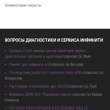
Комментарии закрыты.
ВОПРОСЫ ДИАГНОСТИКИ И СЕРВИСА ИНФИНИТИ
Сколько стоит замена свечей зажигания, мойка
дроссельных заслонок и адаптация?
спросил (а) Иван
Ремонт двс инфинити jx55
спросил (а) Виталий
Последствия разбитого толкателя тнвд vk56vd
спросил (а)
Владислав
Растачиваю и перебираю двс VQ35DE
спросил (а) Глеб
Инфинити QX80 Z62. Поджирает масло.
спросил (а) Вадим
Семёнов
СКРИПИТ ПЕРЕГОРОДКА В БЕНЗОБАКЕ, КАК ЕЁ