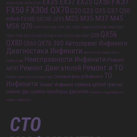
FX37
EX35 EX37 EX25 QX50
43206-CA000
43206-EG000
FX50 FX30d QX70
G20 G25 G35 G37 Q50
M25 M35 M37 M45
Infiniti FX30D QX70D
JX35
M56 Q70
P0017
P0017(64)
P0017(85)
P0235
P0488 EGR SYSTEM
P0597 P0597
QX56
Q50
P0599
P2457 EGR COOLING SYSTEM
P2600 TC COOLING PUMP
QX80
QX70 30D
Автосервис Инфинити
QX60
Диагностика Инфинити
Диагностика подвески на
Неисправности Инфинити
Ремонт
вибростенде
Ремонт и ТО
Ремонт Двигателей
АКПП
ТО
Сажевый фильтр Инфинити
Ремонт и диагностика вариатора
Инфинити
замена цепей грм
Тюнинг Инфинити
кап
ремонт двс
ошибка
переборка двигателя
прокачка гидроподвески
сервис инфинити