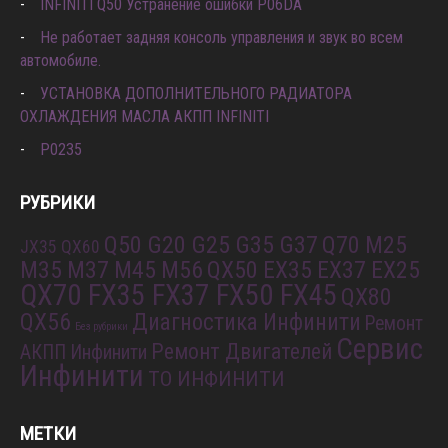
INFINITI Q50 Устранение ошибки P06DA
Не работает задняя консоль управления и звук во всем
автомобиле.
УСТАНОВКА ДОПОЛНИТЕЛЬНОГО РАДИАТОРА
ОХЛАЖДЕНИЯ МАСЛА АКПП INFINITI
P0235
РУБРИКИ
Q50 G20 G25 G35 G37
Q70 M25
JX35 QX60
M35 M37 M45 M56
QX50 EX35 EX37 EX25
QX70 FX35 FX37 FX50 FX45
QX80
QX56
Диагностика Инфинити
Ремонт
Без рубрики
Сервис
Ремонт Двигателей
АКПП Инфинити
Инфинити
ТО ИНФИНИТИ
МЕТКИ