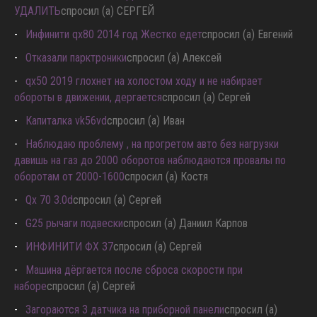
УДАЛИТЬ
спросил (а) СЕРГЕЙ
Инфинити qx80 2014 год Жестко едет
спросил (а) Евгений
Отказали парктроники
спросил (а) Алексей
qx50 2019 глохнет на холостом ходу и не набирает
обороты в движении, дергается
спросил (а) Сергей
Капиталка vk56vd
спросил (а) Иван
Наблюдаю проблему , на прогретом авто без нагрузки
давишь на газ до 2000 оборотов наблюдаются провалы по
оборотам от 2000-1600
спросил (а) Костя
Qx 70 3.0d
спросил (а) Сергей
G25 рычаги подвески
спросил (а) Даниил Карпов
ИНФИНИТИ ФХ 37
спросил (а) Сергей
Машина дёргается после сброса скорости при
наборе
спросил (а) Сергей
Загораются 3 датчика на приборной панели
спросил (а)