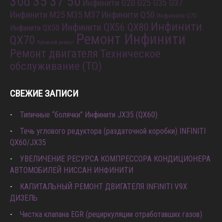
30d 35 37 50
Инфинити G20 G25 G35 G37
Инфинити M25 M35 M37
Инфинити Q50
Инфинити Q70
Инфинити
Инфинити QX56 QX80
Инфинити QX50
Ремонт Инфинити
QX70
Кузовной ремонт
Ремонт двигателя
Техническое
обслуживание (ТО)
СВЕЖИЕ ЗАПИСИ
Типичные “болячки” Инфинити JX35 (QX60)
Течь углового редуктора (раздаточной коробки) INFINITI
QX60/JX35
УВЕЛИЧЕНИЕ РЕСУРСА КОМПРЕССОРА КОНДИЦИОНЕРА
АВТОМОБИЛЕЙ НИССАН ИНФИНИТИ
КАПИТАЛЬНЫЙ РЕМОНТ ДВИГАТЕЛЯ INFINITI V9X
ДИЗЕЛЬ
Чистка клапана EGR (рециркуляции отработавших газов)