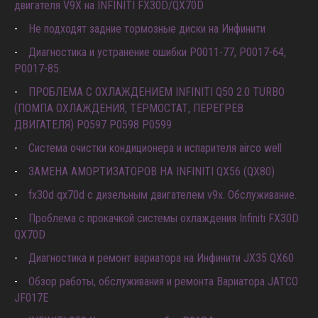
двигателя V9X на INFINITI FX30D/QX70D
Не подходят задние тормозные диски на Инфинити
Диагностика и устранение ошибки Р0011-77, P0017-64,
P0017-85.
ПРОБЛЕМА С ОХЛАЖДЕНИЕМ INFINITI Q50 2.0 TURBO
(ПОМПА ОХЛАЖДЕНИЯ, ТЕРМОСТАТ, ПЕРЕГРЕВ
ДВИГАТЕЛЯ) P0597 P0598 P0599
Система очистки кондиционера и испарителя airco well
ЗАМЕНА АМОРТИЗАТОРОВ НА INFINITI QX56 (QX80)
fx30d qx70d с дизельным двигателем v9x. Обслуживание.
Проблема с прокачкой системы охлаждения Infiniti FX30D
QX70D
Диагностика и ремонт вариатора на Инфинити JX35 QX60
Обзор работы, обслуживания и ремонта Вариатора JATCO
JF017E