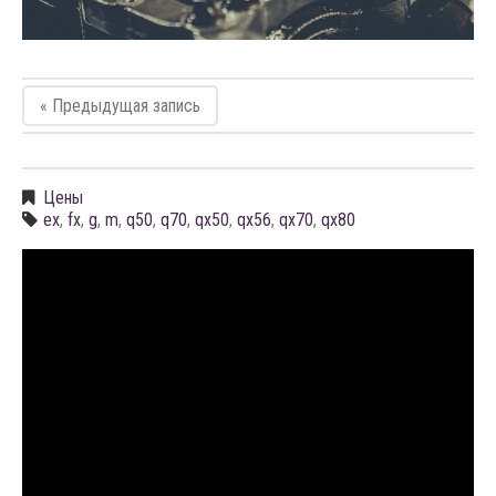
« Предыдущая запись
Цены
ex
,
fx
,
g
,
m
,
q50
,
q70
,
qx50
,
qx56
,
qx70
,
qx80