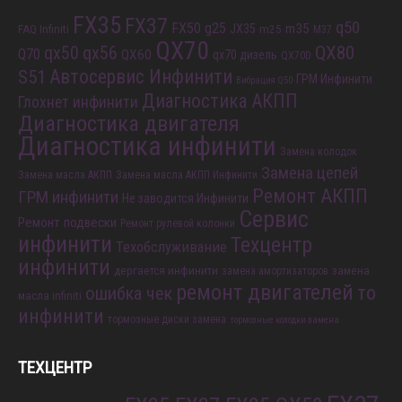
FX35
FX37
q50
FX50
g25
m35
JX35
FAQ Infiniti
m25
M37
QX70
QX80
qx56
qx50
Q70
QX60
qx70 дизель
QX70D
S51
Автосервис Инфинити
ГРМ Инфинити
Вибрация Q50
Диагностика АКПП
Глохнет инфинити
Диагностика двигателя
Диагностика инфинити
Замена колодок
Замена цепей
Замена масла АКПП
Замена масла АКПП Инфинити
Ремонт АКПП
ГРМ инфинити
Не заводится Инфинити
Сервис
Ремонт подвески
Ремонт рулевой колонки
инфинити
Техцентр
Техобслуживание
инфинити
дергается инфинити
замена
замена амортизаторов
ремонт двигателей
то
ошибка чек
масла infiniti
инфинити
тормозные диски замена
тормозные колодки замена
ТЕХЦЕНТР