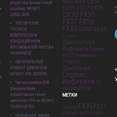
M45 M56
QX50
редуктора (раздаточной
EX35 EX37 EX25
Т
и
коробки) INFINITI
QX70 FX35
I
QX60/JX35
FX37 FX50
УВЕЛИЧЕНИЕ
FX45
QX80 QX56
РЕСУРСА
КОМПРЕССОРА
Без рубрики
КОНДИЦИОНЕРА
Диагностика
АВТОМОБИЛЕЙ НИССАН
Инфинити
Ремонт
ИНФИНИТИ
АКПП Инфинити
Ремонт
)
КАПИТАЛЬНЫЙ
Двигателей
РЕМОНТ ДВИГАТЕЛЯ
Сервис
INFINITI V9X ДИЗЕЛЬ
и
Инфинити
ТО
Чистка клапана EGR
ИНФИНИТИ
(рециркуляции
отработавших газов)
МЕТКИ
двигателя V9X на INFINITI
FX35
FX37
FX30D/QX70D
FAQ Infiniti
FX50
g25
m35
JX35
m25
Не подходят задние