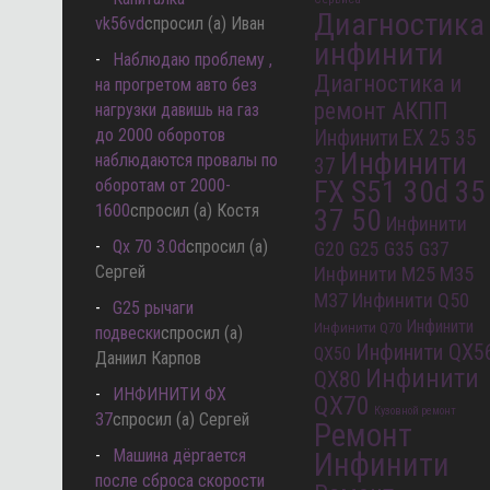
Диагностика
vk56vd
спросил (а) Иван
инфинити
Наблюдаю проблему ,
Диагностика и
на прогретом авто без
ремонт АКПП
нагрузки давишь на газ
до 2000 оборотов
Инфинити EX 25 35
Инфинити
наблюдаются провалы по
37
оборотам от 2000-
FX S51 30d 35
1600
спросил (а) Костя
37 50
Инфинити
Qx 70 3.0d
спросил (а)
G20 G25 G35 G37
Сергей
Инфинити M25 M35
M37
Инфинити Q50
G25 рычаги
Инфинити
Инфинити Q70
подвески
спросил (а)
Инфинити QX5
QX50
Даниил Карпов
Инфинити
QX80
ИНФИНИТИ ФХ
QX70
Кузовной ремонт
37
спросил (а) Сергей
Ремонт
Машина дёргается
Инфинити
после сброса скорости