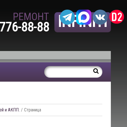
РЕМОНТ
INFINITI
 776-88-88
ей и АКПП.
Страница