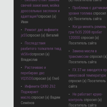
свечей зажигания, мойка
Проблема с датчикам
дроссельных заслонок и
уровня топлива
спросил
адаптация?
спросил (а)
(а) Посетитель сайта
Иван
Когда менять ремень
Ремонт двс инфинити
грм fx35 2008 пробег
jx55
спросил (а) Виталий
120000
спросил (а)
Последствия
Посетитель сайта
разбитого толкателя тнвд
Замена масла в
vk56vd
спросил (а)
трансмиссии
спросил (а
Владислав
Посетитель сайта
Растачиваю и
FX 37 не заводится пр
перебираю двс
минусовой температуре
VQ35DE
спросил (а) Глеб
спросил (а) Посетитель
Инфинити QX80 Z62.
сайта
Поджирает
Не работает круиз-
масло.
спросил (а) Вадим
контроль
спросил (а)
Семёнов
Посетитель сайта