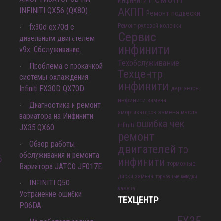
Инфинити
INFINITI QX56 (QX80)
АКПП
Ремонт подвески
fx30d qx70d с
Ремонт рулевой колонки
Сервис
дизельным двигателем
инфинити
v9x. Обслуживание.
Техобслуживание
Проблема с прокачкой
Техцентр
системы охлаждения
инфинити
Infiniti FX30D QX70D
дергается
инфинити
замена
Диагностика и ремонт
замена масла
амортизаторов
вариатора на Инфинити
ошибка чек
infiniti
JX35 QX60
ремонт
Обзор работы,
двигателей
то
обслуживания и ремонта
6
инфинити
тормозные
Вариатора JATCO JF017E
диски замена
тормозные колодки
INFINITI Q50
замена
Устранение ошибки
ТЕХЦЕНТР
P06DA