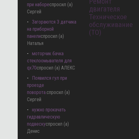
Ремонт
при наборе
спросил (а)
двигателя
Сергей
Техническое
Загораются 3 датчика
обслуживание
на приборной
(ТО)
панели
спросил (а)
Наталья
моторчик бачка
стеклоомывателя для
qx70
спросил (а) АЛЕКС
Появился гул при
проезде
поворота.
спросил (а)
Сергей
нужно прокачать
гидравлическую
подвеску
спросил (а)
Денис