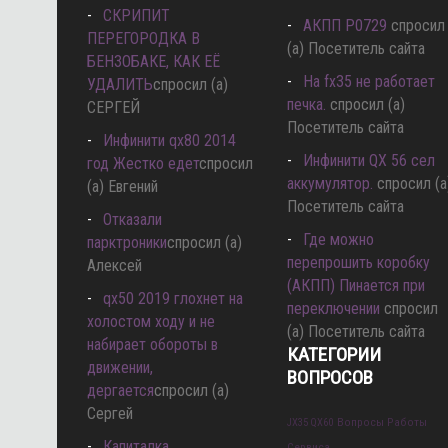
СКРИПИТ
АКПП P0729
спросил
ПЕРЕГОРОДКА В
(а) Посетитель сайта
БЕНЗОБАКЕ, КАК ЕЁ
Hа fx35 не работает
УДАЛИТЬ
спросил (а)
печка.
спросил (а)
СЕРГЕЙ
Посетитель сайта
Инфинити qx80 2014
Инфинити QX 56 сел
год Жестко едет
спросил
аккумулятор.
спросил (а
(а) Евгений
Посетитель сайта
Отказали
Где можно
парктроники
спросил (а)
перепрошить коробку
Алексей
(АКПП) Пинается при
qx50 2019 глохнет на
переключении
спросил
холостом ходу и не
(а) Посетитель сайта
набирает обороты в
КАТЕГОРИИ
движении,
ВОПРОСОВ
дергается
спросил (а)
Сергей
Вопросы Работы
JX35 QX60
Капиталка
Сервиса