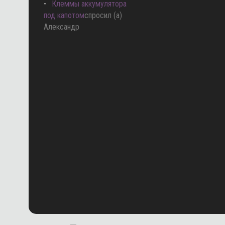
Клеммы аккумулятора
под капотом
спросил (а)
Александр