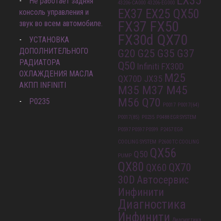
EX35
Не работает задняя
43206-CA000
43206-EG000
EX37 EX25 QX50
консоль управления и
FX37 FX50
звук во всем автомобиле.
FX30d QX70
УСТАНОВКА
ДОПОЛНИТЕЛЬНОГО
G20 G25 G35 G37
РАДИАТОРА
Q50
Infiniti FX30D
ОХЛАЖДЕНИЯ МАСЛА
M25
QX70D
JX35
АКПП INFINITI
M35 M37 M45
M56 Q70
P0235
P0017
P0017(64)
P0017(85)
P0235
P0488 EGR SYSTEM
P0597 P0597 P0599
P2457 EGR
COOLING SYSTEM
P2600 TC COOLING
QX56
Q50
PUMP
QX80
QX70
QX60
30D
Автосервис
Инфинити
Диагностика
Инфинити
Диагностика