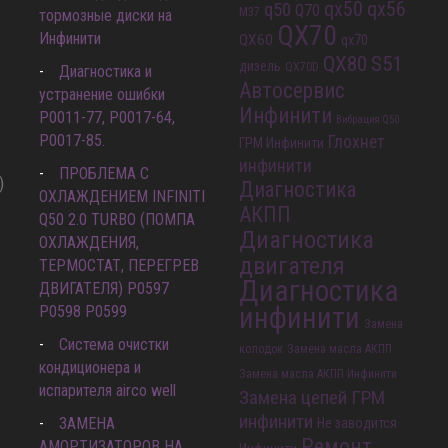
qx56
q50
qx50
Q70
M37
тормозные диски на
QX70
Инфинити
QX60
qx70
QX80
S51
дизель
QX70D
Диагностика и
Автосервис
устранение ошибки
Инфинити
Р0011-77, P0017-64,
Вибрация Q50
P0017-85.
Глохнет
ГРМ Инфинити
инфинити
ПРОБЛЕМА С
)
Диагностика
ОХЛАЖДЕНИЕМ INFINITI
АКПП
Q50 2.0 TURBO (ПОМПА
Диагностика
ОХЛАЖДЕНИЯ,
двигателя
ТЕРМОСТАТ, ПЕРЕГРЕВ
Диагностика
ДВИГАТЕЛЯ) P0597
инфинити
P0598 P0599
Замена
Система очистки
колодок
Замена масла АКПП
кондиционера и
Замена масла АКПП Инфинити
испарителя airco well
Замена цепей ГРМ
инфинити
ЗАМЕНА
Не заводится
Ремонт
АМОРТИЗАТОРОВ НА