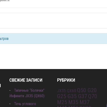
льтров
СВЕЖИЕ ЗАПИСИ
РУБРИКИ
И
Q50 G20
Типичные “болячки”
JX35 QX60
G25 G35 G37
Q70
Инфинити JX35 (QX60)
M25 M35 M37
л
Течь углового