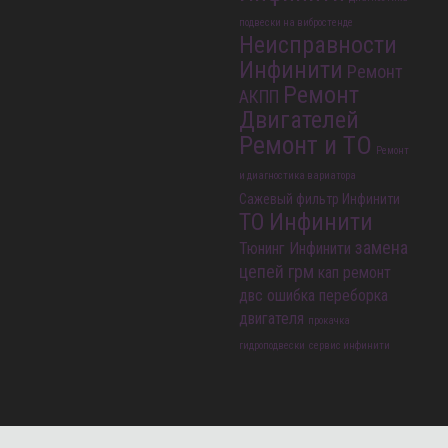
подвески на вибростенде
Неисправности
Инфинити
Ремонт
Ремонт
АКПП
Двигателей
Ремонт и ТО
Ремонт
и диагностика вариатора
Сажевый фильтр Инфинити
ТО Инфинити
замена
Тюнинг Инфинити
цепей грм
кап ремонт
двс
ошибка
переборка
двигателя
прокачка
гидроподвески
сервис инфинити