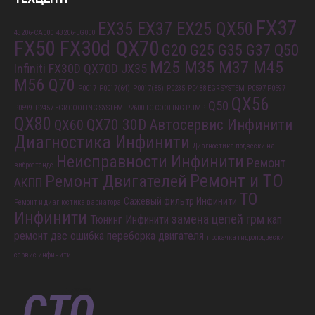
FX37
EX35 EX37 EX25 QX50
43206-CA000
43206-EG000
FX50 FX30d QX70
G20 G25 G35 G37 Q50
M25 M35 M37 M45
Infiniti FX30D QX70D
JX35
M56 Q70
P0017
P0017(64)
P0017(85)
P0235
P0488 EGR SYSTEM
P0597 P0597
QX56
Q50
P0599
P2457 EGR COOLING SYSTEM
P2600 TC COOLING PUMP
QX80
QX70 30D
Автосервис Инфинити
QX60
Диагностика Инфинити
Диагностика подвески на
Неисправности Инфинити
Ремонт
вибростенде
Ремонт и ТО
Ремонт Двигателей
АКПП
ТО
Сажевый фильтр Инфинити
Ремонт и диагностика вариатора
Инфинити
замена цепей грм
Тюнинг Инфинити
кап
ремонт двс
ошибка
переборка двигателя
прокачка гидроподвески
сервис инфинити