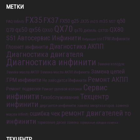
МЕТКИ
FX35
FX37
q50
FX50
g25
m35
JX35
FAQ Infiniti
m25
M37
QX70
QX80
qx56
qx50
Q70
QX60
qx70 дизель
QX70D
S51
Автосервис Инфинити
ГРМ Инфинити
Вибрация Q50
Диагностика АКПП
Глохнет инфинити
Диагностика двигателя
Диагностика инфинити
Замена колодок
Замена цепей
Замена масла АКПП
Замена масла АКПП Инфинити
Ремонт АКПП
ГРМ инфинити
Не заводится Инфинити
Сервис
Ремонт подвески
Ремонт рулевой колонки
инфинити
Техцентр
Техобслуживание
инфинити
дергается инфинити
замена
замена амортизаторов
ремонт двигателей
то
ошибка чек
масла infiniti
инфинити
тормозные диски замена
тормозные колодки замена
ТЕХЦЕНТР