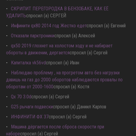
СКРИПИТ ПЕРЕГОРОДКА В БЕНЗОБАКЕ, КАК ЕЁ
УДАЛИТЬ
спросил (а) СЕРГЕЙ
Инфинити qx80 2014 год Жестко едет
спросил (а) Евгений
Отказали парктроники
спросил (а) Алексей
qx50 2019 глохнет на холостом ходу и не набирает
обороты в движении, дергается
спросил (а) Сергей
Капиталка vk56vd
спросил (а) Иван
Наблюдаю проблему , на прогретом авто без нагрузки
давишь на газ до 2000 оборотов наблюдаются провалы по
оборотам от 2000-1600
спросил (а) Костя
Qx 70 3.0d
спросил (а) Сергей
G25 рычаги подвески
спросил (а) Даниил Карпов
ИНФИНИТИ ФХ 37
спросил (а) Сергей
Машина дёргается после сброса скорости при
наборе
спросил (а) Сергей