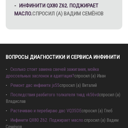
ИНФИНИТИ QX80 Z62. ПОДЖИРАЕТ
МАСЛО.
СПРОСИЛ (А) ВАДИМ СЕМЁНОВ
ВОПРОСЫ ДИАГНОСТИКИ И СЕРВИСА ИНФИНИТИ
Сколько стоит замена свечей зажигания, мойка
дроссельных заслонок и адаптация?
спросил (а) Иван
Ремонт двс инфинити jx55
спросил (а) Виталий
Последствия разбитого толкателя тнвд vk56vd
спросил (а)
Владислав
Растачиваю и перебираю двс VQ35DE
спросил (а) Глеб
Инфинити QX80 Z62. Поджирает масло.
спросил (а) Вадим
Семёнов