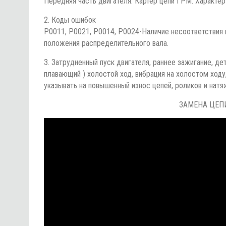
Передняя часть двигателя. Картер цепи ГРМ. Характер
2. Коды ошибок
P0011, P0021, P
0014, P0024
-Наличие несоответствия
положения распределительного вала.
3. Затрудненный пуск двигателя, раннее зажигание, де
плавающий ) холостой ход, вибрация на холостом ход
указывать на повышенный износ цепей, роликов и натя
ЗАМЕНА ЦЕПИ