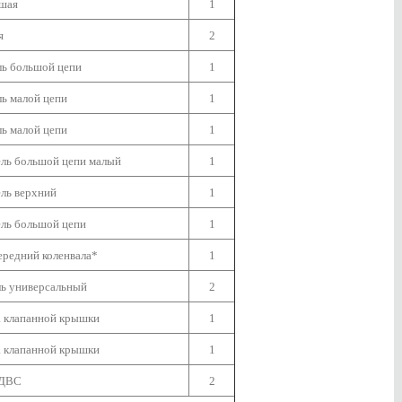
ьшая
1
я
2
ль большой цепи
1
ь малой цепи
1
ь малой цепи
1
ель большой цепи малый
1
ль верхний
1
ель большой цепи
1
ередний коленвала*
1
ль универсальный
2
а клапанной крышки
1
а клапанной крышки
1
 ДВС
2