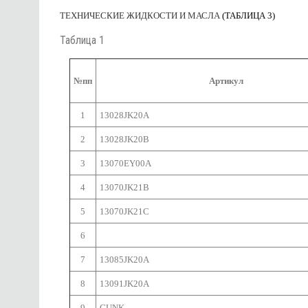
ТЕХНИЧЕСКИЕ ЖИДКОСТИ И МАСЛА
(ТАБЛИЦА 3)
Таблица 1
№пп
Артикул
1
13028JK20A
2
13028JK20B
3
13070EY00A
4
13070JK21B
5
13070JK21C
6
7
13085JK20A
8
13091JK20A
9
GUNK