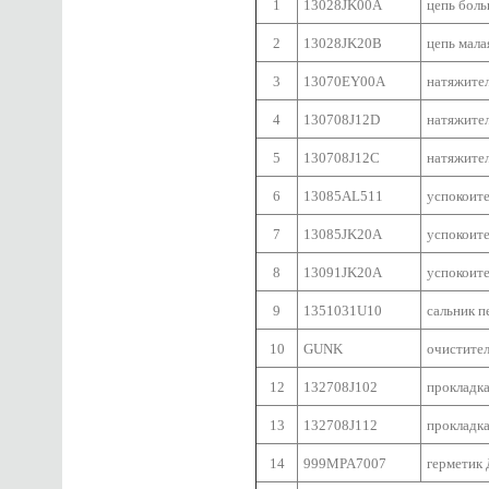
1
13028JK00A
цепь бол
2
13028JK20B
цепь мала
3
13070EY00A
натяжите
4
130708J12D
натяжител
5
130708J12C
натяжител
6
13085AL511
успокоит
7
13085JK20A
успокоите
8
13091JK20A
успокоит
9
1351031U10
сальник п
10
GUNK
очистите
12
132708J102
прокладк
13
132708J112
прокладк
14
999MPA7007
герметик