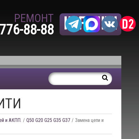
РЕМОНТ
INFINITI
 776-88-88
ИТИ
ей и АКПП.
Q50 G20 G25 G35 G37
Замена цепи и