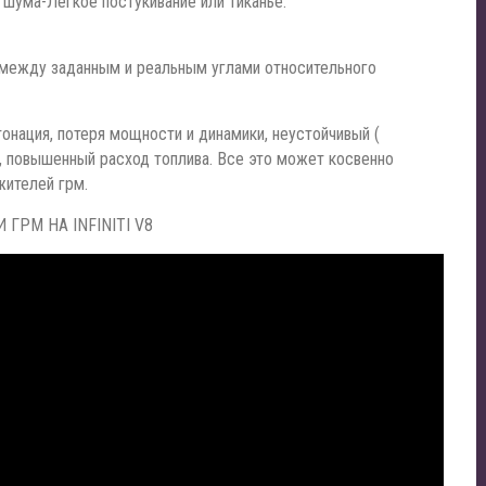
 шума-Лёгкое постукивание или тиканье.
 между заданным и реальным углами относительного
тонация, потеря мощности и динамики, неустойчивый (
у, повышенный расход топлива. Все это может косвенно
жителей грм.
 ГРМ НА INFINITI V8