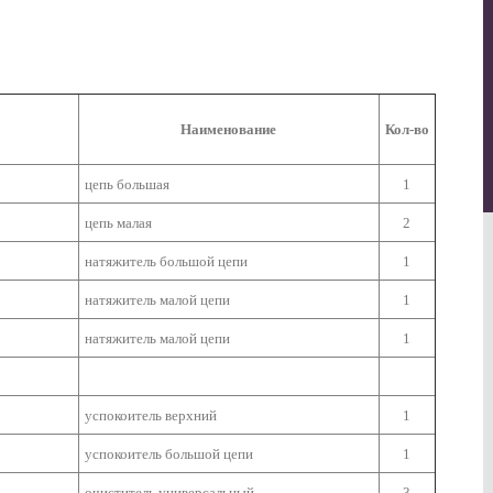
Наименование
Кол-во
цепь большая
1
цепь малая
2
натяжитель большой цепи
1
натяжитель малой цепи
1
натяжитель малой цепи
1
успокоитель верхний
1
успокоитель большой цепи
1
очиститель универсальный
3