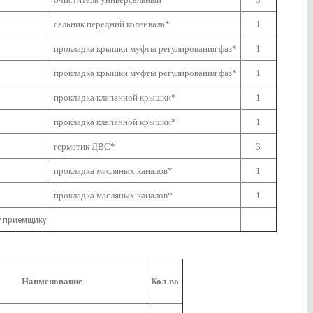
сальник передний коленвала*
1
прокладка крышки муфты регулирования фаз*
1
прокладка крышки муфты регулирования фаз*
1
прокладка клапанной крышки*
1
прокладка клапанной крышки*
1
герметик ДВС*
3
прокладка масляных каналов*
1
прокладка масляных каналов*
1
у приемщику
Наименование
Кол-во