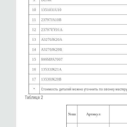
10
1351031U10
11
23797JA10B
12
23797EY01A
13
A3270JK20A
14
A3270JK20B
15
999MPA7007
16
13533JK21A
17
13530JK20B
*
Стоимость деталей можно уточнить по звонку мастер
Таблица 2
№пп
Артикул