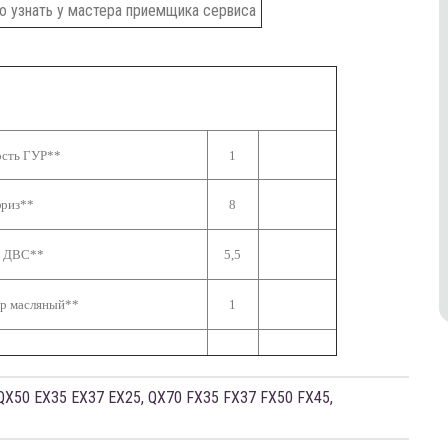
 узнать у мастера приемщика сервиса
ость ГУР**
1
риз**
8
о ДВС**
5,5
р масляный**
1
QX50 EX35 EX37 EX25
,
QX70 FX35 FX37 FX50 FX45
,