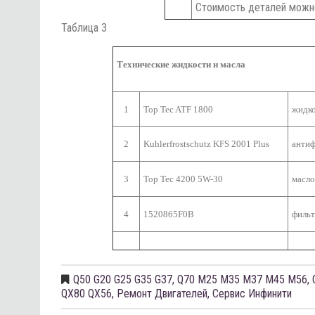
Стоимость деталей можно
Таблица 3
Технические жидкости и масла
1
Top Tec ATF 1800
жидк
2
Kuhlerfrostschutz KFS 2001 Plus
антиф
3
Top Tec 4200 5W-30
масл
4
1520865F0B
фильт
Q50 G20 G25 G35 G37
,
Q70 M25 M35 M37 M45 M56
,
QX80 QX56
,
Ремонт Двигателей
,
Сервис Инфинити