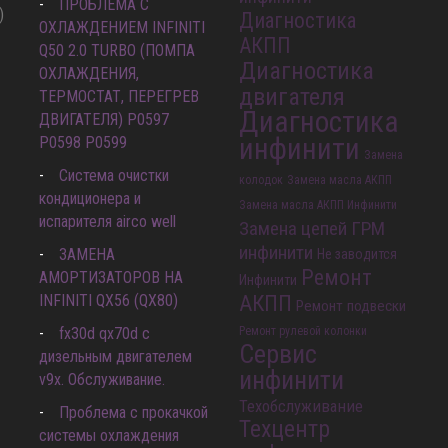
ПРОБЛЕМА С
)
Диагностика
ОХЛАЖДЕНИЕМ INFINITI
АКПП
Q50 2.0 TURBO (ПОМПА
Диагностика
ОХЛАЖДЕНИЯ,
двигателя
ТЕРМОСТАТ, ПЕРЕГРЕВ
Диагностика
ДВИГАТЕЛЯ) P0597
инфинити
P0598 P0599
Замена
Система очистки
колодок
Замена масла АКПП
кондиционера и
Замена масла АКПП Инфинити
испарителя airco well
Замена цепей ГРМ
инфинити
ЗАМЕНА
Не заводится
Ремонт
АМОРТИЗАТОРОВ НА
Инфинити
INFINITI QX56 (QX80)
АКПП
Ремонт подвески
fx30d qx70d с
Ремонт рулевой колонки
Сервис
дизельным двигателем
инфинити
v9x. Обслуживание.
Техобслуживание
Проблема с прокачкой
Техцентр
системы охлаждения