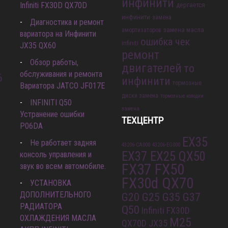
инфинити
Infiniti FX30D QX70D
дергается
инфинити
замена
Диагностика и ремонт
замена масла
амортизаторов
вариатора на Инфинити
ошибка чек
infiniti
JX35 QX60
ремонт
Обзор работы,
двигателей
то
обслуживания и ремонта
6
инфинити
тормозные
Вариатора JATCO JF017E
диски замена
тормозные колодки
INFINITI Q50
замена
Устранение ошибки
ТЕХЦЕНТР
P06DA
EX35
Не работает задняя
43206-CA000
43206-EG000
EX37 EX25 QX50
консоль управления и
FX37 FX50
звук во всем автомобиле.
FX30d QX70
УСТАНОВКА
ДОПОЛНИТЕЛЬНОГО
G20 G25 G35 G37
РАДИАТОРА
Q50
Infiniti FX30D
ОХЛАЖДЕНИЯ МАСЛА
M25
QX70D
JX35