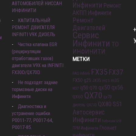
АВТОМОБИЛЕЙ НИССАН
Инфинити
Ремонт
ИНФИНИТИ
АКПП Инфинити
Ремонт
)
КАПИТАЛЬНЫЙ
Двигателей
РЕМОНТ ДВИГАТЕЛЯ
Сервис
INFINITI V9X ДИЗЕЛЬ
и
Инфинити
ТО
Чистка клапана EGR
ИНФИНИТИ
(рециркуляции
отработавших газов)
МЕТКИ
двигателя V9X на INFINITI
FX35
FX37
FX30D/QX70D
FAQ Infiniti
FX50
g25
m35
JX35
m25
Не подходят задние
qx56
q50
qx50
Q70
M37
тормозные диски на
QX70
Инфинити
QX60
qx70
QX80
S51
дизель
QX70D
Диагностика и
Автосервис
устранение ошибки
Инфинити
Р0011-77, P0017-64,
Вибрация Q50
P0017-85.
Глохнет
ГРМ Инфинити
инфинити