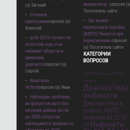
аккумулятор.
спросил (а
(а) Евгений
Посетитель сайта
Отказали
Где можно
парктроники
спросил (а)
перепрошить коробку
Алексей
(АКПП) Пинается при
qx50 2019 глохнет на
переключении
спросил
холостом ходу и не
(а) Посетитель сайта
набирает обороты в
КАТЕГОРИИ
движении,
ВОПРОСОВ
дергается
спросил (а)
Сергей
Вопросы Работы
JX35 QX60
Капиталка
Сервиса
Диагностика
vk56vd
спросил (а) Иван
инфинити
Наблюдаю проблему ,
Диагностика и
на прогретом авто без
ремонт АКПП
нагрузки давишь на газ
до 2000 оборотов
Инфинити EX 25 35
Инфинити
наблюдаются провалы по
37