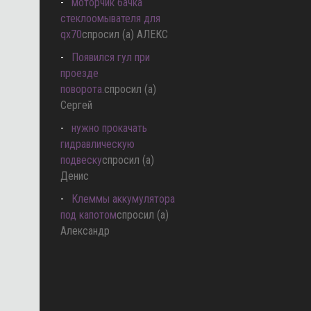
моторчик бачка
стеклоомывателя для
qx70
спросил (а) АЛЕКС
Появился гул при
проезде
поворота.
спросил (а)
Сергей
нужно прокачать
гидравлическую
подвеску
спросил (а)
Денис
Клеммы аккумулятора
под капотом
спросил (а)
Александр