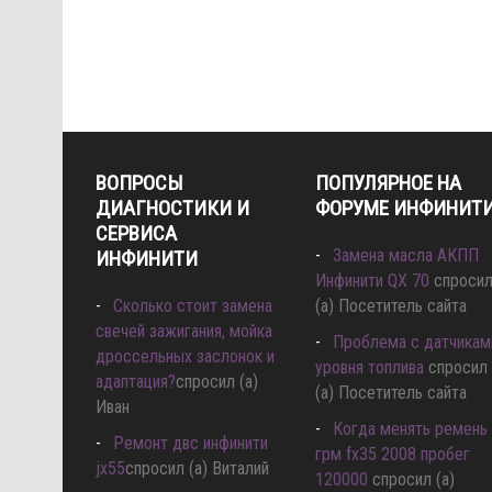
ВОПРОСЫ
ПОПУЛЯРНОЕ НА
ДИАГНОСТИКИ И
ФОРУМЕ ИНФИНИТ
СЕРВИСА
Замена масла АКПП
ИНФИНИТИ
Инфинити QX 70
спроси
Сколько стоит замена
(а) Посетитель сайта
свечей зажигания, мойка
Проблема с датчикам
дроссельных заслонок и
уровня топлива
спросил
адаптация?
спросил (а)
(а) Посетитель сайта
Иван
Когда менять ремень
Ремонт двс инфинити
грм fx35 2008 пробег
jx55
спросил (а) Виталий
120000
спросил (а)