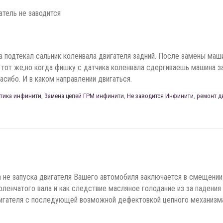
атель не заводится
а подтекал сальник коленвала двигателя задний. После замены маши
 тот же,но когда фишку с датчика коленвала сдергиваешь машина з
асибо. И в каком направлении двигаться.
тика инфинити
,
Замена цепей ГРМ инфинити
,
Не заводится Инфинити
,
ремонт д
 не запуска двигателя Вашего автомобиля заключается в смещении
оленчатого вала и как следствие масляное голодание из за падени
игателя с последующей возможной дефектовкой цепного механизм