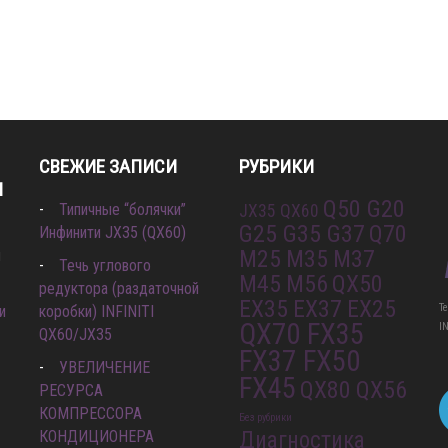
СВЕЖИЕ ЗАПИСИ
РУБРИКИ
И
Q50 G20
Типичные “болячки”
JX35 QX60
G25 G35 G37
Q70
Инфинити JX35 (QX60)
M25 M35 M37
л
Течь углового
M45 M56
QX50
редуктора (раздаточной
EX35 EX37 EX25
Т
и
коробки) INFINITI
QX70 FX35
I
QX60/JX35
FX37 FX50
УВЕЛИЧЕНИЕ
FX45
QX80 QX56
РЕСУРСА
КОМПРЕССОРА
Без рубрики
КОНДИЦИОНЕРА
Диагностика