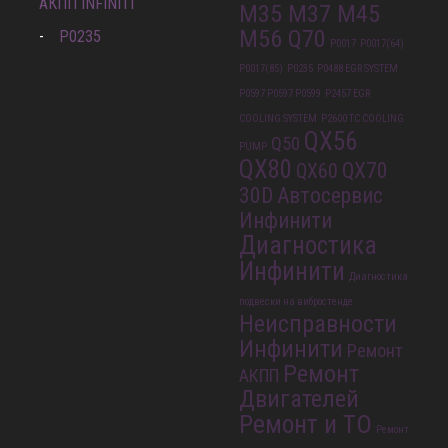
АКПП INFINITI
M35 M37 M45
M56 Q70
P0235
P0017
P0017(64)
P0017(85)
P0235
P0488 EGR SYSTEM
P0597 P0597 P0599
P2457 EGR
COOLING SYSTEM
P2600 TC COOLING
QX56
Q50
PUMP
QX80
QX70
QX60
30D
Автосервис
Инфинити
Диагностика
Инфинити
Диагностика
подвески на вибростенде
Неисправности
Инфинити
Ремонт
Ремонт
АКПП
Двигателей
Ремонт и ТО
Ремонт