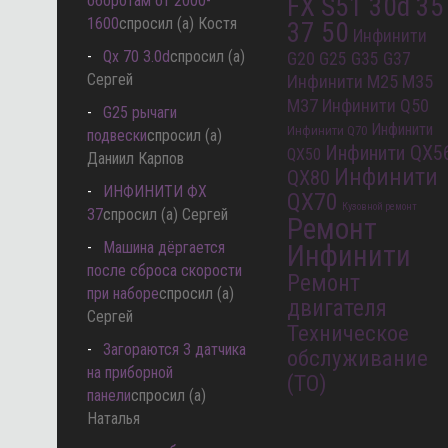
оборотам от 2000-
FX S51 30d 35
1600
спросил (а) Костя
37 50
Инфинити
Qx 70 3.0d
спросил (а)
G20 G25 G35 G37
Сергей
Инфинити M25 M35
M37
Инфинити Q50
G25 рычаги
Инфинити
Инфинити Q70
подвески
спросил (а)
Инфинити QX5
QX50
Даниил Карпов
Инфинити
QX80
ИНФИНИТИ ФХ
QX70
Кузовной ремонт
37
спросил (а) Сергей
Ремонт
Машина дёргается
Инфинити
после сброса скорости
Ремонт
при наборе
спросил (а)
двигателя
Сергей
Техническое
Загораются 3 датчика
обслуживание
на приборной
(ТО)
панели
спросил (а)
Наталья