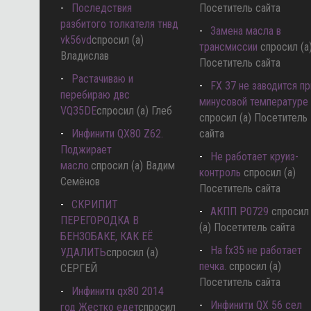
Последствия
Посетитель сайта
разбитого толкателя тнвд
Замена масла в
vk56vd
спросил (а)
трансмиссии
спросил (а
Владислав
Посетитель сайта
Растачиваю и
FX 37 не заводится пр
перебираю двс
минусовой температуре
VQ35DE
спросил (а) Глеб
спросил (а) Посетитель
Инфинити QX80 Z62.
сайта
Поджирает
Не работает круиз-
масло.
спросил (а) Вадим
контроль
спросил (а)
Семёнов
Посетитель сайта
СКРИПИТ
АКПП P0729
спросил
ПЕРЕГОРОДКА В
(а) Посетитель сайта
БЕНЗОБАКЕ, КАК ЕЁ
Hа fx35 не работает
УДАЛИТЬ
спросил (а)
печка.
спросил (а)
СЕРГЕЙ
Посетитель сайта
Инфинити qx80 2014
Инфинити QX 56 сел
год Жестко едет
спросил