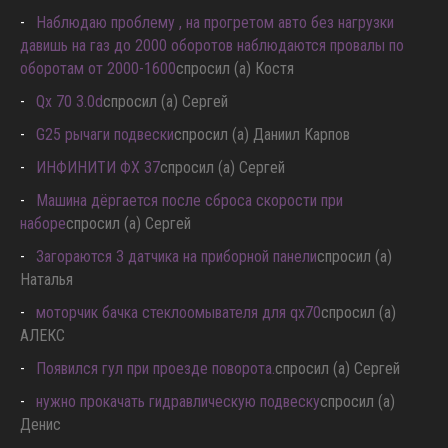
Наблюдаю проблему , на прогретом авто без нагрузки
давишь на газ до 2000 оборотов наблюдаются провалы по
оборотам от 2000-1600
спросил (а) Костя
Qx 70 3.0d
спросил (а) Сергей
G25 рычаги подвески
спросил (а) Даниил Карпов
ИНФИНИТИ ФХ 37
спросил (а) Сергей
Машина дёргается после сброса скорости при
наборе
спросил (а) Сергей
Загораются 3 датчика на приборной панели
спросил (а)
Наталья
моторчик бачка стеклоомывателя для qx70
спросил (а)
АЛЕКС
Появился гул при проезде поворота.
спросил (а) Сергей
нужно прокачать гидравлическую подвеску
спросил (а)
Денис