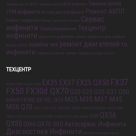
Замена цепей
Замена масла АКПП
Замена масла АКПП Инфинити
Ремонт АКПП
ГРМ инфинити
Не заводится Инфинити
Сервис
Ремонт подвески
Ремонт рулевой колонки
инфинити
Техцентр
Техобслуживание
инфинити
дергается инфинити
замена
замена амортизаторов
ремонт двигателей
то
ошибка чек
масла infiniti
инфинити
тормозные диски замена
тормозные колодки замена
ТЕХЦЕНТР
FX37
EX35 EX37 EX25 QX50
43206-CA000
43206-EG000
FX50 FX30d QX70
G20 G25 G35 G37 Q50
M25 M35 M37 M45
Infiniti FX30D QX70D
JX35
M56 Q70
P0017
P0017(64)
P0017(85)
P0235
P0488 EGR SYSTEM
P0597 P0597
QX56
Q50
P0599
P2457 EGR COOLING SYSTEM
P2600 TC COOLING PUMP
QX80
QX70 30D
Автосервис Инфинити
QX60
Диагностика Инфинити
Диагностика подвески на