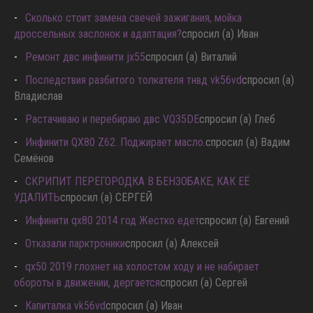
Сколько стоит замена свечей зажигания, мойка
дроссельных заслонок и адаптация?
спросил (а) Иван
Ремонт двс инфинити jx55
спросил (а) Виталий
Последствия разбитого толкателя тнвд vk56vd
спросил (а)
Владислав
Растачиваю и перебираю двс VQ35DE
спросил (а) Глеб
Инфинити QX80 Z62. Поджирает масло.
спросил (а) Вадим
Семёнов
СКРИПИТ ПЕРЕГОРОДКА В БЕНЗОБАКЕ, КАК ЕЁ
УДАЛИТЬ
спросил (а) СЕРГЕЙ
Инфинити qx80 2014 год Жестко едет
спросил (а) Евгений
Отказали парктроники
спросил (а) Алексей
qx50 2019 глохнет на холостом ходу и не набирает
обороты в движении, дергается
спросил (а) Сергей
Капиталка vk56vd
спросил (а) Иван