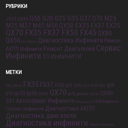
РУБРИКИ
Q50 G20 G25 G35 G37
Q70 M25
JX35 QX60
M35 M37 M45 M56
QX50 EX35 EX37 EX25
QX70 FX35 FX37 FX50 FX45
QX80
QX56
Диагностика Инфинити
Ремонт
Без рубрики
Сервис
Ремонт Двигателей
АКПП Инфинити
Инфинити
ТО ИНФИНИТИ
МЕТКИ
FX35
FX37
q50
FX50
g25
m35
JX35
FAQ Infiniti
m25
M37
QX70
QX80
qx56
qx50
Q70
QX60
qx70 дизель
QX70D
S51
Автосервис Инфинити
ГРМ Инфинити
Вибрация Q50
Диагностика АКПП
Глохнет инфинити
Диагностика двигателя
Диагностика инфинити
Замена колодок