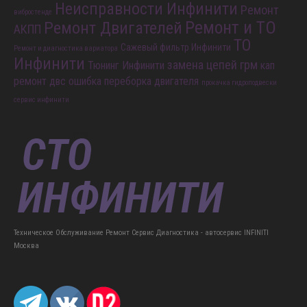
Неисправности Инфинити
Ремонт
вибростенде
Ремонт и ТО
Ремонт Двигателей
АКПП
ТО
Сажевый фильтр Инфинити
Ремонт и диагностика вариатора
Инфинити
замена цепей грм
Тюнинг Инфинити
кап
ремонт двс
ошибка
переборка двигателя
прокачка гидроподвески
сервис инфинити
Техническое Обслуживание Ремонт Сервис Диагностика - автосервис INFINITI
Москва