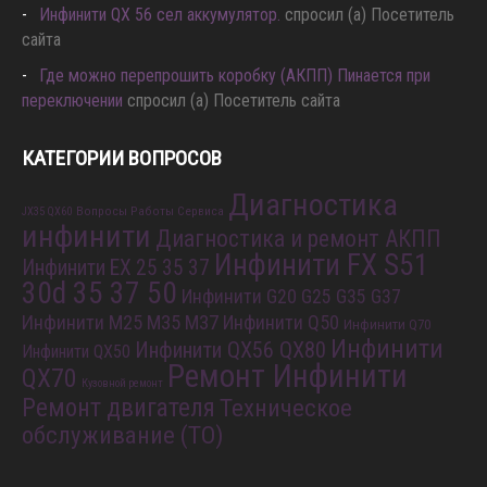
Инфинити QX 56 сел аккумулятор.
спросил (а) Посетитель
сайта
Где можно перепрошить коробку (АКПП) Пинается при
переключении
спросил (а) Посетитель сайта
КАТЕГОРИИ ВОПРОСОВ
Диагностика
Вопросы Работы Сервиса
JX35 QX60
инфинити
Диагностика и ремонт АКПП
Инфинити FX S51
Инфинити EX 25 35 37
30d 35 37 50
Инфинити G20 G25 G35 G37
Инфинити M25 M35 M37
Инфинити Q50
Инфинити Q70
Инфинити
Инфинити QX56 QX80
Инфинити QX50
Ремонт Инфинити
QX70
Кузовной ремонт
Ремонт двигателя
Техническое
обслуживание (ТО)