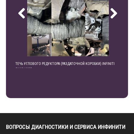
ТЕЧЬ УГЛОВОГО РЕДУКТОРА (РАЗДАТОЧНОЙ КОРОБКИ) INFINITI
УВЕЛИЧ
QX60/JX35
АВТОМО
ВОПРОСЫ ДИАГНОСТИКИ И СЕРВИСА ИНФИНИТИ