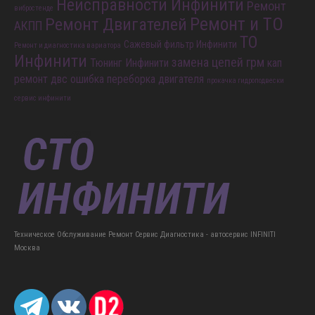
Диагностика подвески на
Неисправности Инфинити
Ремонт
вибростенде
Ремонт и ТО
Ремонт Двигателей
АКПП
ТО
Сажевый фильтр Инфинити
Ремонт и диагностика вариатора
Инфинити
замена цепей грм
Тюнинг Инфинити
кап
ремонт двс
ошибка
переборка двигателя
прокачка гидроподвески
сервис инфинити
Техническое Обслуживание Ремонт Сервис Диагностика - автосервис INFINITI
Москва