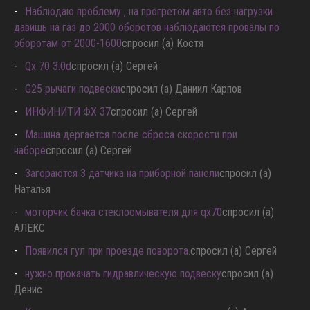
Капиталка vk56vd
спросил (а) Иван
Наблюдаю проблему , на прогретом авто без нагрузки
давишь на газ до 2000 оборотов наблюдаются провалы по
оборотам от 2000-1600
спросил (а) Костя
Qx 70 3.0d
спросил (а) Сергей
G25 рычаги подвески
спросил (а) Даниил Карпов
ИНФИНИТИ ФХ 37
спросил (а) Сергей
Машина дёргается после сброса скорости при
наборе
спросил (а) Сергей
Загораются 3 датчика на приборной панели
спросил (а)
Наталья
моторчик бачка стеклоомывателя для qx70
спросил (а)
АЛЕКС
Появился гул при проезде поворота.
спросил (а) Сергей
нужно прокачать гидравлическую подвеску
спросил (а)
Денис