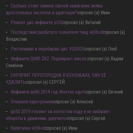
Сколько стоит замена свечей зажигания, мойка
дроссельных заслонок и адаптация?
спросил (а) Иван
Ремонт двс инфинити jx55
спросил (а) Виталий
Последствия разбитого толкателя тнвд vk56vd
спросил (а)
Владислав
Растачиваю и перебираю двс VQ35DE
спросил (а) Глеб
Инфинити QX80 Z62. Поджирает масло.
спросил (а) Вадим
Семёнов
СКРИПИТ ПЕРЕГОРОДКА В БЕНЗОБАКЕ, КАК ЕЁ
УДАЛИТЬ
спросил (а) СЕРГЕЙ
Инфинити qx80 2014 год Жестко едет
спросил (а) Евгений
Отказали парктроники
спросил (а) Алексей
qx50 2019 глохнет на холостом ходу и не набирает
обороты в движении, дергается
спросил (а) Сергей