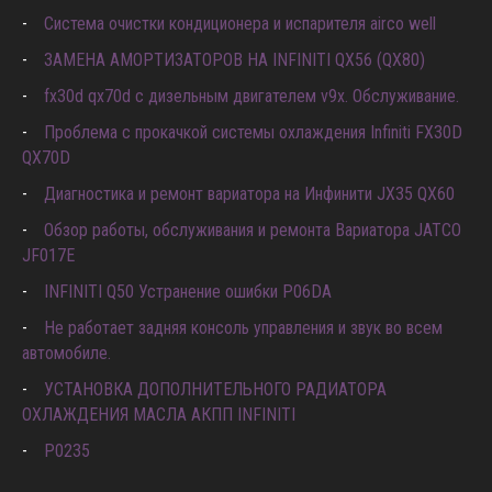
ДВИГАТЕЛЯ) P0597 P0598 P0599
Система очистки кондиционера и испарителя airco well
ЗАМЕНА АМОРТИЗАТОРОВ НА INFINITI QX56 (QX80)
fx30d qx70d с дизельным двигателем v9x. Обслуживание.
Проблема с прокачкой системы охлаждения Infiniti FX30D
QX70D
Диагностика и ремонт вариатора на Инфинити JX35 QX60
Обзор работы, обслуживания и ремонта Вариатора JATCO
JF017E
INFINITI Q50 Устранение ошибки P06DA
Не работает задняя консоль управления и звук во всем
автомобиле.
УСТАНОВКА ДОПОЛНИТЕЛЬНОГО РАДИАТОРА
ОХЛАЖДЕНИЯ МАСЛА АКПП INFINITI
P0235