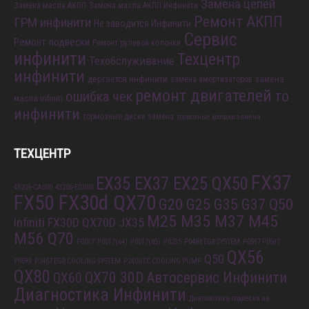
Замена колодок
Замена цепей
Замена масла АКПП
Замена масла АКПП Инфинити
Ремонт АКПП
ГРМ инфинити
Не заводится Инфинити
Сервис
Ремонт подвески
Ремонт рулевой колонки
инфинити
Техцентр
Техобслуживание
инфинити
дергается инфинити
замена
замена амортизаторов
ремонт двигателей
то
ошибка чек
масла infiniti
инфинити
тормозные диски замена
тормозные колодки замена
ТЕХЦЕНТР
FX37
EX35 EX37 EX25 QX50
43206-CA000
43206-EG000
FX50 FX30d QX70
G20 G25 G35 G37 Q50
M25 M35 M37 M45
Infiniti FX30D QX70D
JX35
M56 Q70
P0017
P0017(64)
P0017(85)
P0235
P0488 EGR SYSTEM
P0597 P0597
QX56
Q50
P0599
P2457 EGR COOLING SYSTEM
P2600 TC COOLING PUMP
QX80
QX70 30D
Автосервис Инфинити
QX60
Диагностика Инфинити