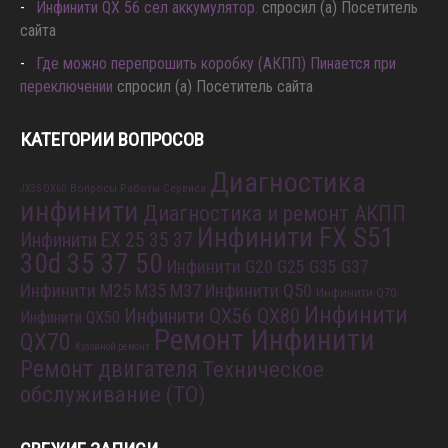
Инфинити QX 56 сел аккумулятор.
спросил (а) Посетитель
сайта
Где можно перепрошить коробку (АКПП) Пинается при
переключении
спросил (а) Посетитель сайта
КАТЕГОРИИ ВОПРОСОВ
Диагностика
Вопросы Работы Сервиса
JX35 QX60
инфинити
Диагностика и ремонт АКПП
Инфинити FX S51
Инфинити EX 25 35 37
30d 35 37 50
Инфинити G20 G25 G35 G37
Инфинити M25 M35 M37
Инфинити Q50
Инфинити Q70
Инфинити
Инфинити QX56 QX80
Инфинити QX50
Ремонт Инфинити
QX70
Кузовной ремонт
Ремонт двигателя
Техническое
обслуживание (ТО)