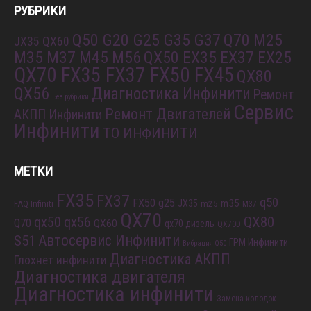
РУБРИКИ
Q50 G20 G25 G35 G37
Q70 M25
JX35 QX60
M35 M37 M45 M56
QX50 EX35 EX37 EX25
QX70 FX35 FX37 FX50 FX45
QX80
QX56
Диагностика Инфинити
Ремонт
Без рубрики
Сервис
Ремонт Двигателей
АКПП Инфинити
Инфинити
ТО ИНФИНИТИ
МЕТКИ
FX35
FX37
q50
FX50
g25
m35
JX35
FAQ Infiniti
m25
M37
QX70
QX80
qx56
qx50
Q70
QX60
qx70 дизель
QX70D
S51
Автосервис Инфинити
ГРМ Инфинити
Вибрация Q50
Диагностика АКПП
Глохнет инфинити
Диагностика двигателя
Диагностика инфинити