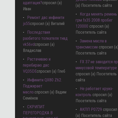
адаптация?
спросил (а)
(а) Посетитель сайта
Иван
Когда менять ремень
Ремонт двс инфинити
грм fx35 2008 пробег
jx55
спросил (а) Виталий
120000
спросил (а)
Последствия
Посетитель сайта
разбитого толкателя тнвд
Замена масла в
vk56vd
спросил (а)
трансмиссии
спросил (а
Владислав
Посетитель сайта
Растачиваю и
FX 37 не заводится пр
перебираю двс
минусовой температуре
VQ35DE
спросил (а) Глеб
спросил (а) Посетитель
Инфинити QX80 Z62.
сайта
Поджирает
Не работает круиз-
масло.
спросил (а) Вадим
контроль
спросил (а)
Семёнов
Посетитель сайта
СКРИПИТ
АКПП P0729
спросил
ПЕРЕГОРОДКА В
(а) Посетитель сайта