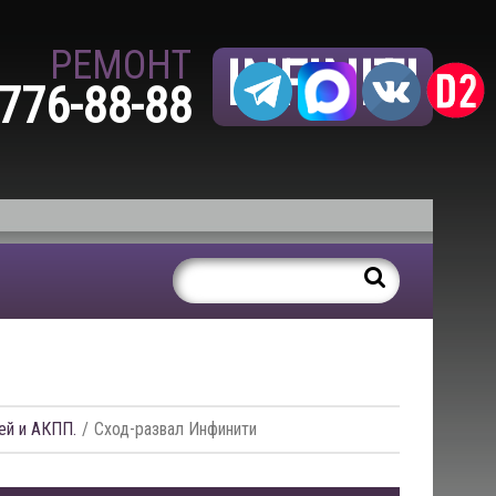
РЕМОНТ
INFINITI
 776-88-88
ей и АКПП.
Сход-развал Инфинити