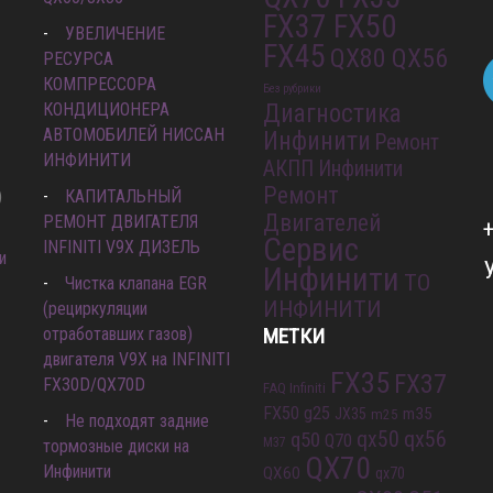
FX37 FX50
УВЕЛИЧЕНИЕ
FX45
QX80 QX56
РЕСУРСА
КОМПРЕССОРА
Без рубрики
КОНДИЦИОНЕРА
Диагностика
АВТОМОБИЛЕЙ НИССАН
Инфинити
Ремонт
ИНФИНИТИ
АКПП Инфинити
Ремонт
)
КАПИТАЛЬНЫЙ
Двигателей
РЕМОНТ ДВИГАТЕЛЯ
Сервис
INFINITI V9X ДИЗЕЛЬ
и
Инфинити
ТО
Чистка клапана EGR
ИНФИНИТИ
(рециркуляции
отработавших газов)
МЕТКИ
двигателя V9X на INFINITI
FX35
FX37
FX30D/QX70D
FAQ Infiniti
FX50
g25
m35
JX35
m25
Не подходят задние
qx56
q50
qx50
Q70
M37
тормозные диски на
QX70
Инфинити
QX60
qx70