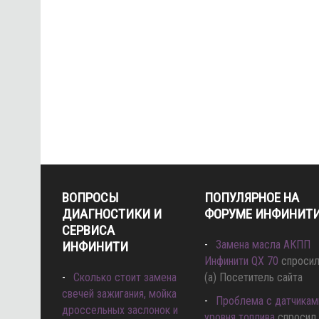
ВОПРОСЫ
ПОПУЛЯРНОЕ НА
ДИАГНОСТИКИ И
ФОРУМЕ ИНФИНИТ
СЕРВИСА
Замена масла АКПП
ИНФИНИТИ
Инфинити QX 70
спроси
Сколько стоит замена
(а) Посетитель сайта
свечей зажигания, мойка
Проблема с датчикам
дроссельных заслонок и
уровня топлива
спросил