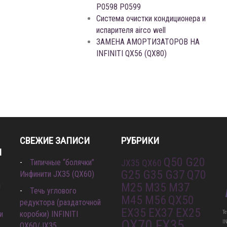
P0598 P0599
Система очистки кондиционера и
испарителя airco well
ЗАМЕНА АМОРТИЗАТОРОВ НА
INFINITI QX56 (QX80)
СВЕЖИЕ ЗАПИСИ
РУБРИКИ
И
Q50 G20
Типичные “болячки”
JX35 QX60
G25 G35 G37
Q70
Инфинити JX35 (QX60)
M25 M35 M37
л
Течь углового
M45 M56
QX50
редуктора (раздаточной
EX35 EX37 EX25
Т
и
коробки) INFINITI
QX70 FX35
I
QX60/JX35