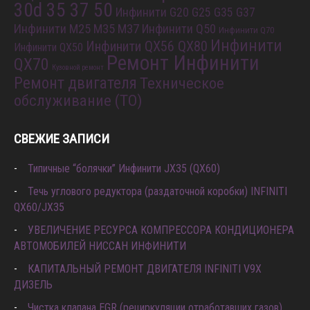
30d 35 37 50
Инфинити G20 G25 G35 G37
Инфинити M25 M35 M37
Инфинити Q50
Инфинити Q70
Инфинити
Инфинити QX56 QX80
Инфинити QX50
Ремонт Инфинити
QX70
Кузовной ремонт
Ремонт двигателя
Техническое
обслуживание (ТО)
СВЕЖИЕ ЗАПИСИ
Типичные “болячки” Инфинити JX35 (QX60)
Течь углового редуктора (раздаточной коробки) INFINITI
QX60/JX35
УВЕЛИЧЕНИЕ РЕСУРСА КОМПРЕССОРА КОНДИЦИОНЕРА
АВТОМОБИЛЕЙ НИССАН ИНФИНИТИ
КАПИТАЛЬНЫЙ РЕМОНТ ДВИГАТЕЛЯ INFINITI V9X
ДИЗЕЛЬ
Чистка клапана EGR (рециркуляции отработавших газов)