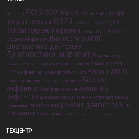
FX35
FX37
q50
FX50
g25
m35
JX35
FAQ Infiniti
m25
M37
QX70
QX80
qx56
qx50
Q70
QX60
qx70 дизель
QX70D
S51
Автосервис Инфинити
ГРМ Инфинити
Вибрация Q50
Диагностика АКПП
Глохнет инфинити
Диагностика двигателя
Диагностика инфинити
Замена колодок
Замена цепей
Замена масла АКПП
Замена масла АКПП Инфинити
Ремонт АКПП
ГРМ инфинити
Не заводится Инфинити
Сервис
Ремонт подвески
Ремонт рулевой колонки
инфинити
Техцентр
Техобслуживание
инфинити
дергается инфинити
замена
замена амортизаторов
ремонт двигателей
то
ошибка чек
масла infiniti
инфинити
тормозные диски замена
тормозные колодки замена
ТЕХЦЕНТР