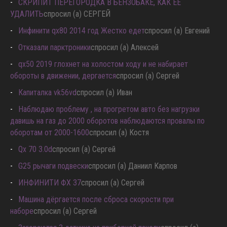
СКРИПИТ ПЕРЕГОРОДКА В БЕНЗОБАКЕ, КАК ЕЁ
УДАЛИТЬ
спросил (а) СЕРГЕЙ
Инфинити qx80 2014 год Жестко едет
спросил (а) Евгений
Отказали парктроники
спросил (а) Алексей
qx50 2019 глохнет на холостом ходу и не набирает
обороты в движении, дергается
спросил (а) Сергей
Капиталка vk56vd
спросил (а) Иван
Наблюдаю проблему , на прогретом авто без нагрузки
давишь на газ до 2000 оборотов наблюдаются провалы по
оборотам от 2000-1600
спросил (а) Костя
Qx 70 3.0d
спросил (а) Сергей
G25 рычаги подвески
спросил (а) Даниил Карпов
ИНФИНИТИ ФХ 37
спросил (а) Сергей
Машина дёргается после сброса скорости при
наборе
спросил (а) Сергей