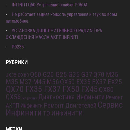
INFINITI Q50 Устранение ошибки P06DA
Не работает задняя консоль управления и звук во всем
автомобиле.
УСТАНОВКА ДОПОЛНИТЕЛЬНОГО РАДИАТОРА
ОХЛАЖДЕНИЯ МАСЛА АКПП INFINITI
P0235
РУБРИКИ
Q50 G20 G25 G35 G37
Q70 M25
JX35 QX60
M35 M37 M45 M56
QX50 EX35 EX37 EX25
QX70 FX35 FX37 FX50 FX45
QX80
QX56
Диагностика Инфинити
Ремонт
Без рубрики
Сервис
Ремонт Двигателей
АКПП Инфинити
Инфинити
ТО ИНФИНИТИ
МЕТКИ