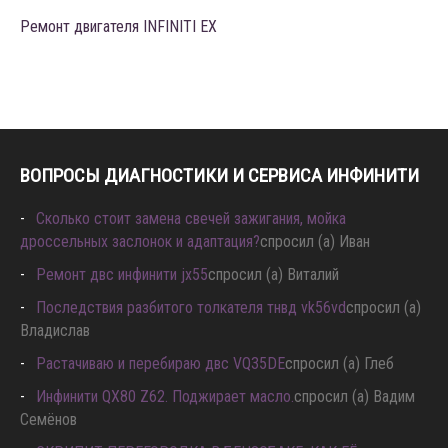
Ремонт двигателя INFINITI EX
ВОПРОСЫ ДИАГНОСТИКИ И СЕРВИСА ИНФИНИТИ
Сколько стоит замена свечей зажигания, мойка
дроссельных заслонок и адаптация?
спросил (а) Иван
Ремонт двс инфинити jx55
спросил (а) Виталий
Последствия разбитого толкателя тнвд vk56vd
спросил (а)
Владислав
Растачиваю и перебираю двс VQ35DE
спросил (а) Глеб
Инфинити QX80 Z62. Поджирает масло.
спросил (а) Вадим
Семёнов