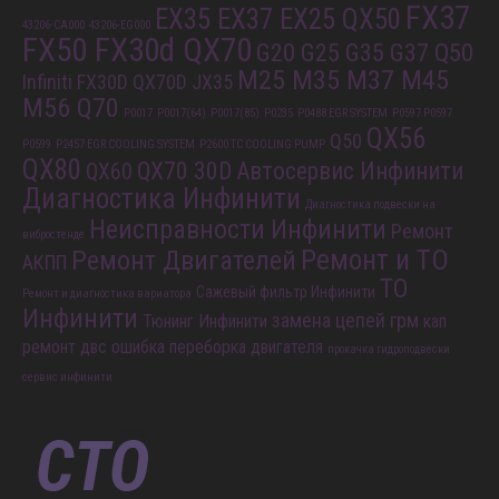
FX37
EX35 EX37 EX25 QX50
43206-CA000
43206-EG000
FX50 FX30d QX70
G20 G25 G35 G37 Q50
M25 M35 M37 M45
Infiniti FX30D QX70D
JX35
M56 Q70
P0017
P0017(64)
P0017(85)
P0235
P0488 EGR SYSTEM
P0597 P0597
QX56
Q50
P0599
P2457 EGR COOLING SYSTEM
P2600 TC COOLING PUMP
QX80
QX70 30D
Автосервис Инфинити
QX60
Диагностика Инфинити
Диагностика подвески на
Неисправности Инфинити
Ремонт
вибростенде
Ремонт и ТО
Ремонт Двигателей
АКПП
ТО
Сажевый фильтр Инфинити
Ремонт и диагностика вариатора
Инфинити
замена цепей грм
Тюнинг Инфинити
кап
ремонт двс
ошибка
переборка двигателя
прокачка гидроподвески
сервис инфинити