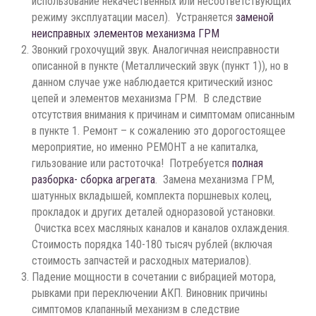
использование некачественных или несоответствующих
режиму эксплуатации масел). Устраняется
заменой
неисправных элементов механизма ГРМ
Звонкий грохочущий звук. Аналогичная неисправности
описанной в пункте (Металлический звук (пункт 1)), но в
данном случае уже наблюдается критический износ
цепей и элементов механизма ГРМ. В следствие
отсутствия внимания к причинам и симптомам описанным
в пункте 1. Ремонт – к сожалению это дорогостоящее
мероприятие, но именно РЕМОНТ а не капиталка,
гильзование или растоточка! Потребуется
полная
разборка- сборка агрегата
. Замена механизма ГРМ,
шатунных вкладышей, комплекта поршневых колец,
прокладок и других деталей одноразовой установки.
Очистка всех масляных каналов и каналов охлаждения.
Стоимость порядка 140-180 тысяч рублей (включая
стоимость запчастей и расходных материалов).
Падение мощности в сочетании с вибрацией мотора,
рывками при переключении АКП. Виновник причины
симптомов клапанный механизм в следствие