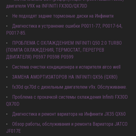
двигателя V9X на INFINITI FX30D/QX70D
Не подходят задние тормозные диски на Инфинити
Диагностика и устранение ошибки Р0011-77, P0017-64,
P0017-85.
ПРОБЛЕМА С ОХЛАЖДЕНИЕМ INFINITI Q50 2.0 TURBO
(ПОМПА ОХЛАЖДЕНИЯ, ТЕРМОСТАТ, ПЕРЕГРЕВ
ДВИГАТЕЛЯ) P0597 P0598 P0599
Система очистки кондиционера и испарителя airco well
ЗАМЕНА АМОРТИЗАТОРОВ НА INFINITI QX56 (QX80)
fx30d qx70d с дизельным двигателем v9x. Обслуживание.
Проблема с прокачкой системы охлаждения Infiniti FX30D
QX70D
Диагностика и ремонт вариатора на Инфинити JX35 QX60
Обзор работы, обслуживания и ремонта Вариатора JATCO
JF017E